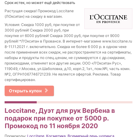
Срок истек, но может ещё действовать
Растущая скидка! Промокод Loccitane
(ЛОкситан) на скидку в магазин.
Условия: Скидка 1000 руб, при покупке от
3000 рублей! Скидка 2000 руб, при
покупке от 6000 рублей! Скидка 3000 руб, при покупке от 9000
рублей! *Л’Окситан в Провансе. В интернет-магазине www.loccitane.ru
8-11.11.2021 г. включительно. Скидка не более 6 000 р. в одном чеке
после применения всех скидок, не распространяется на сертификаты,
наборы и продукты по спец.ценам, не суммируется с др.скидками,
промокодами, отменяет все другие акции. ООО «Л’Окситан Рус»,
119049, г.Москва, ул.Шаболовка, д.10, корп.2, 1эт., пом.№I, часть комн.
№2, ОГРН1067746721239. Не является офертой. Реклама. Товар
сертифицирован.
Открыть купон
Loccitane, Дуэт для рук Вербена в
подарок при покупке от 5000 р.
Промокод по 11 ноября 2020
Промокоды:
Loccitane
,
Косметика
,
Всемирный день шопинга