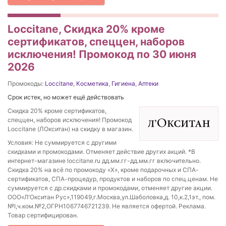
Loccitane, Скидка 20% кроме
сертификатов, спеццен, наборов
исключения! Промокод по 30 июня
2026
Промокоды:
Loccitane
,
Косметика
,
Гигиена
,
Аптеки
Срок истек, но может ещё действовать
Скидка 20% кроме сертификатов,
спеццен, наборов исключения! Промокод
Loccitane (ЛОкситан) на скидку в магазин.
Условия: Не суммируется с другими
скидками и промокодами. Отменяет действие других акций. *В
интернет-магазине loccitane.ru дд.мм.гг-дд.мм.гг включительно.
Скидка 20% на всё по промокоду «Х», кроме подарочных и СПА-
сертификатов, СПА-процедур, продуктов и наборов по спец.ценам. Не
суммируется с др.скидками и промокодами, отменяет другие акции.
ООО«Л’Окситан Рус»,119049,г.Москва,ул.Шаболовка,д. 10,к.2,1эт., пом.
№I,ч.ком.№2,ОГРН1067746721239. Не является офертой. Реклама.
Товар сертифицирован.