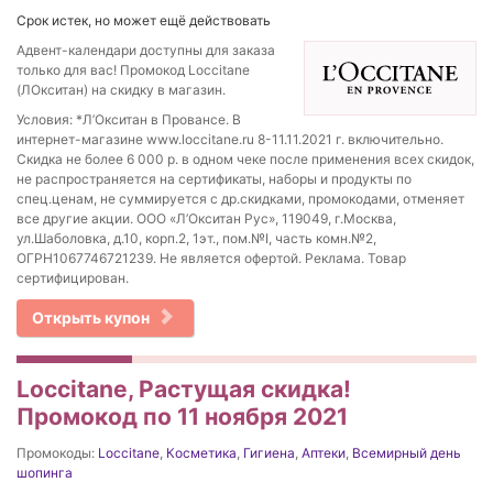
Срок истек, но может ещё действовать
Адвент-календари доступны для заказа
только для вас! Промокод Loccitane
(ЛОкситан) на скидку в магазин.
Условия: *Л’Окситан в Провансе. В
интернет-магазине www.loccitane.ru 8-11.11.2021 г. включительно.
Скидка не более 6 000 р. в одном чеке после применения всех скидок,
не распространяется на сертификаты, наборы и продукты по
спец.ценам, не суммируется с др.скидками, промокодами, отменяет
все другие акции. ООО «Л’Окситан Рус», 119049, г.Москва,
ул.Шаболовка, д.10, корп.2, 1эт., пом.№I, часть комн.№2,
ОГРН1067746721239. Не является офертой. Реклама. Товар
сертифицирован.
Открыть купон
Loccitane, Растущая скидка!
Промокод по 11 ноября 2021
Промокоды:
Loccitane
,
Косметика
,
Гигиена
,
Аптеки
,
Всемирный день
шопинга