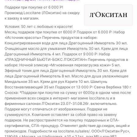
Подарки при покупке от 6 000 Р!
Промокод Loccitane (ЛОкситан) на скидку
к заказу в магазин.
Условия: 50 лет с любовью к красоте!
Месяц подарков при покупке от 6000 Р Подарок от 6 000 Р: Набор
«Источник красоты» Перечень продуктов в наборе:
Концентрированная вода для лица Драгоценный Иммортель 30 мл.
Очищающее масло для умывания Иммортель 30 мл. Крем для лица
Драгоценный Иммортель 4 мл. Подарок от 9 000 Р: Набор
«ПРАЗДНИЧНЫЙ БЬЮТИ-БОКС Л’ОКСИТАН» Перечень продуктов в
наборе: Ночной эликсир «Мгновенная перезагрузка кожи» 5 мл.
Эфирный тоник для лица Драгоценный Иммортель 30 мл. Крем для
лица Драгоценный Иммортель 8 мл. Масло для душа увлажняющее
Миндальное 35 мл. Крем для рук Карите 10 мл. Шампунь
Восстанавливающий 35 мл Подарок от 13 000 Р: Свеча Вербена 180 г
Сноска: *Подарки при покупке на сумму от 6000р в одном чеке после
применения всех скидок в интернет-магазине loccitane.ru и в
фирменных салонах Л’Окситан 23.07-31.08.26г. включительно.
Подарки могут отличаться от изображенных. Подарки не
суммируются. Компания оставляет за собой право на замену
подарков. Не распространяется на покупку подарочных и СПА-
сертификатов, СПА-процедур. Отменяет действие др.скидок, акций и
промокодов. Подробности на loccitane.ru/sales/. ООО«Л’Окситан Рус»,
119049, г.Москва, ул.Шаболовка, д.10,к.2,1эт., пом.№I,ч.ком.№2,