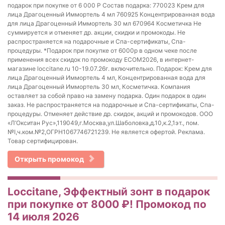
подарок при покупке от 6 000 Р Состав подарка: 770023 Крем для
лица Драгоценный Иммортель 4 мл 760925 Концентрированная вода
для лица Драгоценный Иммортель 30 мл 670964 Косметичка Не
суммируется и отменяет др. акции, скидки и промокоды. Не
распространяется на подарочные и Спа-сертификаты, Спа-
процедуры. *Подарок при покупке от 6000р в одном чеке после
применения всех скидок по промокоду ECOM2026, в интернет-
магазине loccitane.ru 10-19.07.26г. включительно. Подарок: Крем для
лица Драгоценный Иммортель 4 мл, Концентрированная вода для
лица Драгоценный Иммортель 30 мл, Косметичка. Компания
оставляет за собой право на замену подарка. Один подарок в один
заказ. Не распространяется на подарочные и Спа-сертификаты, Спа-
процедуры. Отменяет действие др. скидок, акций и промокодов. ООО
«Л’Окситан Рус»,119049,г.Москва,ул.Шаболовка,д.10,к.2,1эт., пом.
№I,ч.ком.№2,ОГРН1067746721239. Не является офертой. Реклама.
Товар сертифицирован.
Открыть промокод
Loccitane, Эффектный зонт в подарок
при покупке от 8000 ₽! Промокод по
14 июля 2026