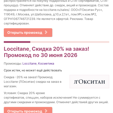
распространяется на покупку подарочных и СПА-сертификатов, СПА-
процедур. Отменяет действие др. скидок, акций и промокодов. Состав
подарка и подробности на loccitane.ru/sales/. ООО«Л’Окситан Рус»,
119049, г.Москва, ул.Шаболовка, д.10,к.2,1эт., пом.№I,ч.ком.№2,
ОГРН1067746721239. Не является офертой. Реклама. Товар
сертифицирован.
Открыть промокод
Loccitane, Скидка 20% на заказ!
Промокод по 30 июня 2026
Промокоды:
Loccitane
,
Косметика
Срок истек, но может ещё действовать
Скидка -20% на заказ! Промокод
Loccitane (ЛОкситан) скидка на заказ в
магазин.
Условия: Скидка 20% кроме
сертификатов, спеццен, наборов исключения! Не суммируется с
другими скидками и промокодами. Отменяет действией других акций.
Открыть промокод