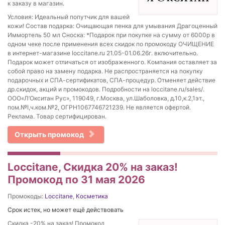
к заказу в магазин.
Условия: Идеальный попутчик для вашей
кожи! Состав подарка: Очищающая пенка для умывания Драгоценный
Иммортель 50 мл Сноска: *Подарок при покупке на сумму от 6000р в
одном чеке после применения всех скидок по промокоду ОЧИЩЕНИЕ
в интернет-магазине loccitane.ru 21.05-01.06.26г. включительно.
Подарок может отличаться от изображенного. Компания оставляет за
собой право на замену подарка. Не распространяется на покупку
подарочных и СПА-сертификатов, СПА-процедур. Отменяет действие
др.скидок, акций и промокодов. Подробности на loccitane.ru/sales/.
ООО«Л’Окситан Рус», 119049, г.Москва, ул.Шаболовка, д.10,к.2,1эт.,
пом.№I,ч.ком.№2, ОГРН1067746721239. Не является офертой.
Реклама. Товар сертифицирован.
Открыть промокод
Loccitane, Скидка 20% на заказ!
Промокод по 31 мая 2026
Промокоды:
Loccitane
,
Косметика
Срок истек, но может ещё действовать
Скидка -20% на заказ! Промокод