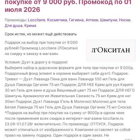
покупке от 9 000 руб. Промокод по 01
июля 2026
Промокоды:
Loccitane
,
Косметика
,
Гигиена
,
Аптеки
,
Шампуни
,
Носки
,
Для душа
,
Крема
Срок истек, но может ещё действовать
Подарок на выбор при покупке от 9 000
рублей! Промокод Loccitane (ЛОкситан)
на скидку к заказу в магазин.
Условия: Дуэт в дорогу в подарок!
Выберите набор в дорожном формате для тела при покупке от 9 000р.
Подарочный фонд (клиент в корзине выбирает себе дуэт): Подарок:
Тревел — Дуэт Лаванда Пена для ванн Лаванда 100 мл Гель для
Душа Лаванда Органик 75 мл Подарок: ДЛЯ НЕЕ Крем для рук Карите
30 мл Гель для ванн и душа Вишневый цвет 75 мл Подарок: ДЛЯ НЕГО
Шампунь Аромакология Живительная Свежесть 75 мл Крем для ног
30мл Подарок: Дуэт Лаванда (Гель & Молочко) Молочко для тела
Белая Лаванда 75 мл Гель для Душа Лаванда Органик 75 мл Сноска:
*Подарок на выбор при покупке на сумму от 9000р в одном чеке
после применения всех скидок в интернет-магазине loccitane.ru
23.06-01.07.26г включительно. По промокоду: ОТПУСК. Подарок
может отличаться от изображенного. Компания оставляет за собой
право на замену подарка. Один подарок в один заказ. Не