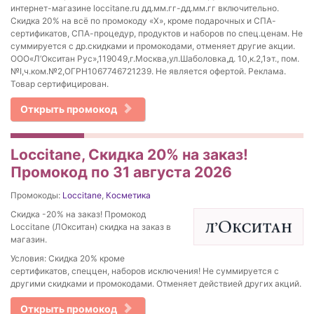
интернет-магазине loccitane.ru дд.мм.гг-дд.мм.гг включительно.
Скидка 20% на всё по промокоду «Х», кроме подарочных и СПА-
сертификатов, СПА-процедур, продуктов и наборов по спец.ценам. Не
суммируется с др.скидками и промокодами, отменяет другие акции.
ООО«Л’Окситан Рус»,119049,г.Москва,ул.Шаболовка,д. 10,к.2,1эт., пом.
№I,ч.ком.№2,ОГРН1067746721239. Не является офертой. Реклама.
Товар сертифицирован.
Открыть промокод
Loccitane, Скидка 20% на заказ!
Промокод по 31 августа 2026
Промокоды:
Loccitane
,
Косметика
Скидка -20% на заказ! Промокод
Loccitane (ЛОкситан) скидка на заказ в
магазин.
Условия: Скидка 20% кроме
сертификатов, спеццен, наборов исключения! Не суммируется с
другими скидками и промокодами. Отменяет действией других акций.
Открыть промокод