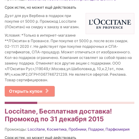
Срок истек, но может ещё действовать
Дуэт для рук Вербена в подарок при
покупке от 5000 р. Промокод Loccitane
(ЛОкситан) на скидку к заказу в магазин.
Условия: *Только в интернет-магазине
**Л’Окситан в Провансе. При покупке от 5000 р. после всех скидок.
02-11.11 2020 г. Не действует при покупке подарочных и СПА-
сертификатов, СПА-процедур. Может отличаться от изображенного.
Кол-во подарков ограничено. Компания оставляет за собой право на
замену подарка. Отменяет все другие акции с подарками. ООО
«Л’Окситан Рус»,119049,г.Москва,ул.Шаболовка,д. 10,к.2,1эт., пом.
№I,ч.ком.№2,ОГРН1067746721239. Не является офертой. Реклама.
Товар сертифицирован.
Открыть купон
Loccitane, Бесплатная доставка!
Промокод по 31 декабря 2015
Промокоды:
Loccitane
,
Косметика
,
Пробники
,
Подарки
,
Парфюмерия
Срок истек, но может ещё действовать