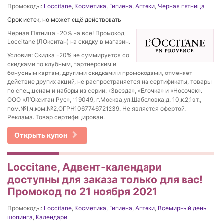
Промокоды:
Loccitane
,
Косметика
,
Гигиена
,
Аптеки
,
Черная пятница
Срок истек, но может ещё действовать
Черная Пятница -20% на все! Промокод
Loccitane (ЛОкситан) на скидку в магазин.
Условия: Скидка -20% не суммируется со
скидками по клубным, партнерским и
бонусным картам, другими скидками и промокодами, отменяет
действие других акций, не распространяется на сертификаты, товары
по спец.ценам и наборы из серии: «Звезда», «Елочка» и «Носочек».
ООО «Л’Окситан Рус», 119049, г.Москва,ул.Шаболовка,д. 10,к.2,1эт.,
пом.№I,ч.ком.№2,ОГРН1067746721239. Не является офертой.
Реклама. Товар сертифицирован.
Открыть купон
Loccitane, Адвент-календари
доступны для заказа только для вас!
Промокод по 21 ноября 2021
Промокоды:
Loccitane
,
Косметика
,
Гигиена
,
Аптеки
,
Всемирный день
шопинга
,
Календари