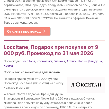
Скидка 20% на всё по промокоду «Х», кроме подарочных и СПА-
сертификатов, СПА-процедур, продуктов и наборов по спец.ценам. Не
суммируется с др.скидками и промокодами, отменяет другие акции.
ООО«Л’Окситан Рус»,119049,г.Москва,ул.Шаболовка,д. 10,к.2,1эт., пом.
№I,ч.ком.№2,ОГРН1067746721239. Не является офертой. Реклама.
Товар сертифицирован.
Открыть промокод
Loccitane, Подарок при покупке от 9
000 руб. Промокод по 31 мая 2026
Промокоды:
Loccitane
,
Косметика
,
Гигиена
,
Аптеки
,
Носки
,
Для душа
,
Крема
Срок истек, но может ещё действовать
Подарок при покупке от 9 000 рублей!
Промокод Loccitane (ЛОкситан) на скидку
к заказу в магазин.
Условия: Состав подарка: Крем для душа
Благородный Боярышник Noble Epine 250 мл в подарок Сноска:
*Подарок при покупке на сумму от 9000р в одном чеке после
применения всех скидок по промокоду ПРОВАНС в интернет-