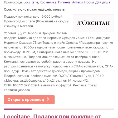
Промокоды:
Loccitane
,
Косметика
,
Гигиена
,
Аптеки
,
Носки
,
Для душа
Срок истек, но может ещё действовать
Подарок при покупке от 9 000 рублей!
Промокод Loccitane (ЛОкситан) на скидку
к заказу в магазин.
Условия: Дуэт Нероли и Орхидея Состав
подарка: Молочко для тела Нероли и Орхидея 75 мл + Гель для душа
Нероли и Орхидея 75 мл Только онлайн Сноска: *Подарок при покупке
на сумму от 9000р в одном чеке после применения всех скидок по
промокоду НЕРОЛИ, в интернет-магазине loccitane.ru 05-15.06.26г.
включительно. Подарок может отличаться от изображенного.
Компания оставляет за собой право на замену подарка. Не
распространяется на покупку подарочных и СПА-сертификатов, СПА-
процедур. Отменяет действие др.скидок, акций и промокодов.
Подробности на loccitane.ru/sales/. ООО«Л’Окситан Рус», 119049,
г.Москва, ул.Шаболовка, д.10,к.2,1эт., пом.№I,ч.ком.№2,
ОГРН1067746721239. Не является офертой. Реклама. Товар
сертифицирован.
Открыть промокод
Loccitane, Подарок при покупке от