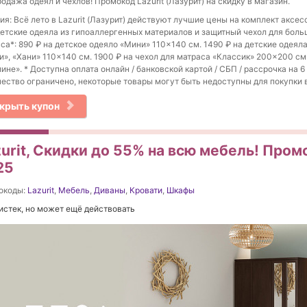
одажа одеял и чехлов! Промокод Lazurit (Лазурит) на скидку в магазин.
ия: Всё лето в Lazurit (Лазурит) действуют лучшие цены на комплект аксес
детские одеяла из гипоаллергенных материалов и защитный чехол для бол
са*: 890 ₽ на детское одеяло «Мини» 110×140 см. 1490 ₽ на детские одеял
и», «Хани» 110×140 см. 1900 ₽ на чехол для матраса «Классик» 200×200 см
ине». * Доступна оплата онлайн / банковской картой / СБП / рассрочка на 
ество ограничено, некоторые товары могут быть недоступны для покупки 
крыть купон
zurit, Скидки до 55% на всю мебель! Пром
25
окоды:
Lazurit
,
Мебель
,
Диваны
,
Кровати
,
Шкафы
истек, но может ещё действовать