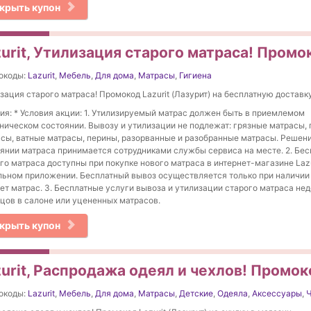
крыть купон
urit, Утилизация старого матраса! Промо
окоды:
Lazurit
,
Мебель
,
Для дома
,
Матрасы
,
Гигиена
зация старого матраса! Промокод Lazurit (Лазурит) на бесплатную доставку
ия: * Условия акции: 1. Утилизируемый матрас должен быть в приемлемом
ническом состоянии. Вывозу и утилизации не подлежат: грязные матрасы,
сы, ватные матрасы, перины, разорванные и разобранные матрасы. Решени
янии матраса принимается сотрудниками службы сервиса на месте. 2. Бес
го матраса доступны при покупке нового матраса в интернет-магазине Lazur
ьном приложении. Бесплатный вывоз осуществляется только при наличии 
ет матрас. 3. Бесплатные услуги вывоза и утилизации старого матраса не
цов в салоне или уцененных матрасов.
крыть купон
urit, Распродажа одеял и чехлов! Промок
окоды:
Lazurit
,
Мебель
,
Для дома
,
Матрасы
,
Детские
,
Одеяла
,
Аксессуары
,