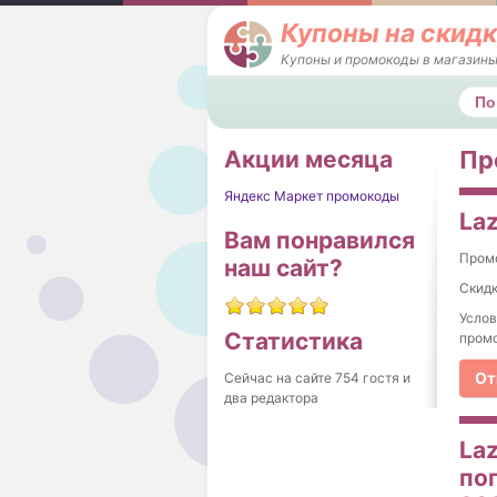
Купоны на скидк
Купоны и промокоды в магазины
Поис
Акции месяца
Пр
Яндекс Маркет промокоды
Laz
Вам понравился
Пром
наш сайт?
Скидк
Услов
Статистика
промо
От
Сейчас на сайте 754 гостя и
два редактора
Laz
по