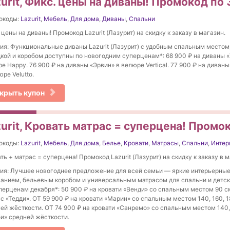
urit, Фикс. цены на диваны! Промокод по 
окоды:
Lazurit
,
Мебель
,
Для дома
,
Диваны
,
Спальни
 цены на диваны! Промокод Lazurit (Лазурит) на скидку к заказу в магазин.
ия: Функциональные диваны Lazurit (Лазурит) с удобным спальным местом
кой и коробом доступны по новогодним суперценам*: 68 900 ₽ на диваны «
е Happy. 76 900 ₽ на диваны «Эрвин» в велюре Vertical. 77 900 ₽ на диван
юре Velutto.
крыть купон
urit, Кровать матрас = суперцена! Промок
окоды:
Lazurit
,
Мебель
,
Для дома
,
Белье
,
Кровати
,
Матрасы
,
Спальни
,
Интер
ть + матрас = суперцена! Промокод Lazurit (Лазурит) на скидку к заказу в м
ия: Лучшее новогоднее предложение для всей семьи — яркие интерьерные
анием, бельевым коробом и универсальным матрасом для спальни и детс
перценам декабря*: 50 900 ₽ на кровати «Венди» со спальным местом 90 с
с «Тедди». ОТ 59 900 ₽ на кровати «Марин» со спальным местом 140, 160, 
ей жёсткости. ОТ 74 900 ₽ на кровати «Санремо» со спальным местом 140,
и» средней жёсткости.