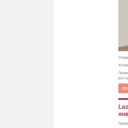
Скидк
Услов
Промо
досту
От
La
ян
Пром