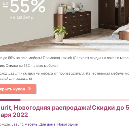
и до 55% на всю мебель! Промокод Lazurit (Лазурит) скидка на заказ в мага
ия: Скидки до 55% на всю мебель!
код Lazurit - скидки на мебель от производителя! Качественная мебель м
пной для каждого!
крыть купон
zurit, Новогодняя распродажа!Скидки до 
варя 2022
окоды:
Lazurit
,
Мебель
,
Для дома
,
Новогодние