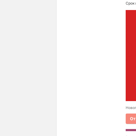
Срок 
Новог
От