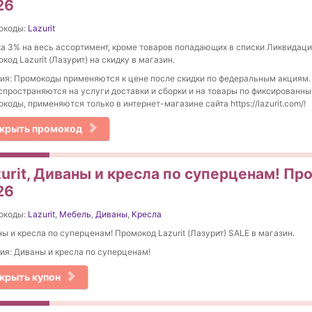
26
окоды:
Lazurit
а 3% на весь ассортимент, кроме товаров попадающих в списки Ликвидаци
код Lazurit (Лазурит) на скидку в магазин.
ия: Промокоды применяются к цене после скидки по федеральным акциям
спространяются на услуги доставки и сборки и на товары по фиксированн
коды, применяются только в интернет-магазине сайта https://lazurit.com/!
крыть промокод
urit, Диваны и кресла по суперценам! Пр
26
окоды:
Lazurit
,
Мебель
,
Диваны
,
Кресла
ы и кресла по суперценам! Промокод Lazurit (Лазурит) SALE в магазин.
ия: Диваны и кресла по суперценам!
крыть купон