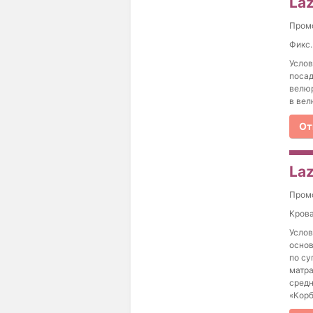
Laz
Пром
Фикс.
Услов
посад
велюр
в вел
От
Laz
Пром
Крова
Услов
основ
по су
матра
средн
«Корб