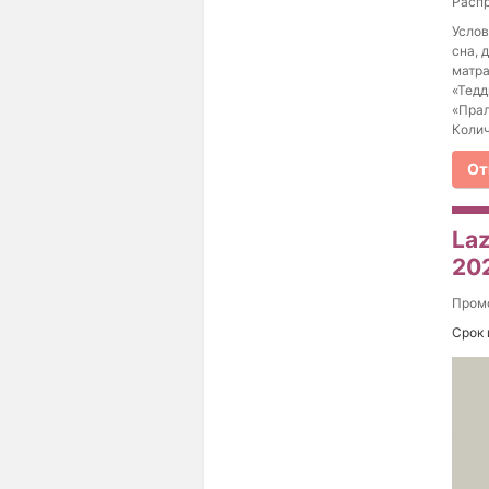
Распр
Услов
сна, 
матра
«Тедд
«Прал
Колич
От
La
20
Пром
Срок 