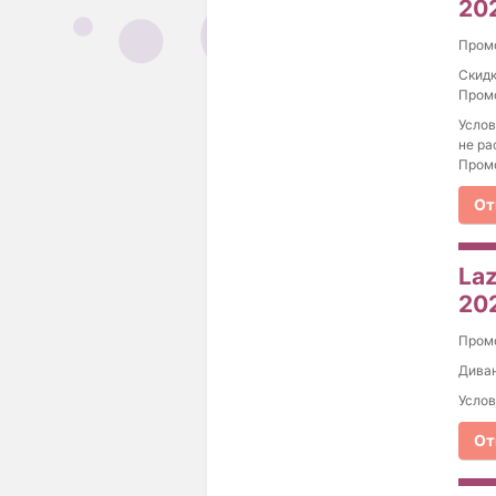
20
Пром
Скидк
Промо
Услов
не ра
Промо
От
Laz
20
Пром
Диван
Услов
От