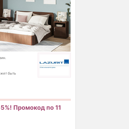
зин.
ожет быть
55%! Промокод по 11