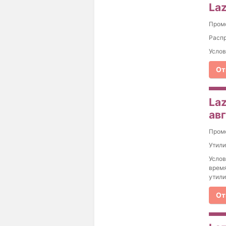
La
Пром
Распр
Услов
От
Laz
ав
Пром
Утили
Услов
время
утили
От