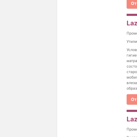
От
Laz
Пром
Утили
Услов
гигие
матра
состо
старо
мобил
влеза
образ
От
Laz
Пром