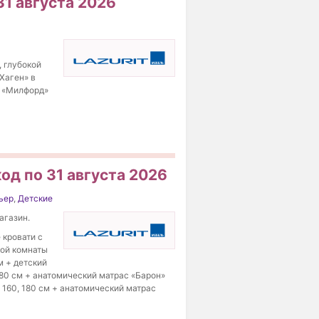
31 августа 2026
, глубокой
Хаген» в
ы «Милфорд»
од по 31 августа 2026
ьер
,
Детские
агазин.
 кровати с
кой комнаты
м + детский
180 см + анатомический матрас «Барон»
 160, 180 см + анатомический матрас