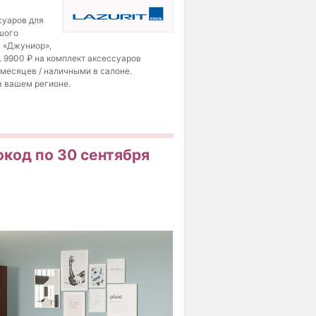
суаров для
ьшого
а «Джуниор»,
. 9900 ₽ на комплект аксессуаров
6 месяцев / наличными в салоне.
в вашем регионе.
окод по 30 сентября