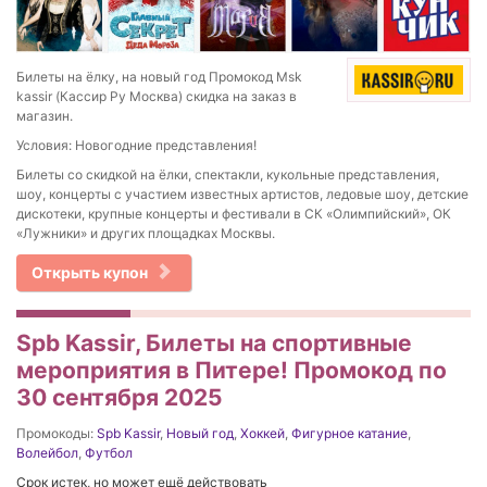
Билеты на ёлку, на новый год Промокод Msk
kassir (Кассир Ру Москва) скидка на заказ в
магазин.
Условия: Новогодние представления!
Билеты со скидкой на ёлки, спектакли,
кукольные представления,
шоу, концерты с участием известных артистов, ледовые шоу, детские
дискотеки, крупные концерты и фестивали в СК «Олимпийский», ОК
«Лужники» и других площадках Москвы.
Открыть купон
Spb Kassir, Билеты на спортивные
мероприятия в Питере! Промокод по
30 сентября 2025
Промокоды:
Spb Kassir
,
Новый год
,
Хоккей
,
Фигурное катание
,
Волейбол
,
Футбол
Срок истек, но может ещё действовать