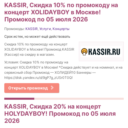
KASSIR, Скидка 10% по промокоду на
концерт XOLIDAYBOY в Москве!
Промокод по 05 июля 2026
Промокоды:
KASSIR
,
Услуги
,
Концерты
Срок истек, но может ещё действовать
Скидка 10% по промокоду на концерт
XOLIDAYBOY в Москве! Промокод KASSIR
(Кассир) на скидку в магазин.
Условия: Скидка 10% по промокоду на
концерт XOLIDAYBOY в Москве! *Скидка действует и на номинал, и на
сервисный сбор Промокод — ХОЛИДЕЙ10 Баннеры —
https://disk.yandex.ru/d/9gP7g_zUSr0T0Q!
Открыть промокод
KASSIR, Скидка 20% на концерт
HOLYDAYBOY! Промокод по 05 июля
2026