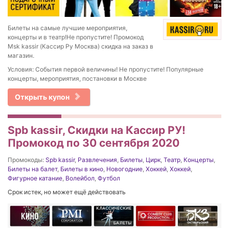
Билеты на самые лучшие мероприятия,
концерты и в театр!Не пропустите! Промокод
Msk kassir (Кассир Ру Москва) скидка на заказ в
магазин.
Условия: События первой величины! Не пропустите! Популярные
концерты, мероприятия, постановки в Москве
Открыть купон
Spb kassir, Скидки на Кассир РУ!
Промокод по 30 сентября 2020
Промокоды:
Spb kassir
,
Развлечения
,
Билеты
,
Цирк
,
Театр
,
Концерты
,
Билеты на балет
,
Билеты в кино
,
Новогодние
,
Хоккей
,
Хоккей
,
Фигурное катание
,
Волейбол
,
Футбол
Срок истек, но может ещё действовать