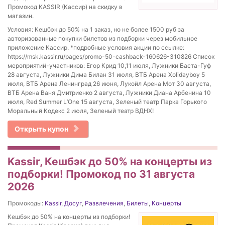
Промокод KASSIR (Кассир) на скидку в
магазин.
Условия: Кешбэк до 50% на 1 заказ, но не более 1500 руб за
авторизованные покупки билетов из подборки через мобильное
приложение Кассир. *подробные условия акции по ссылке:
https://msk.kassir.ru/pages/promo-50-cashback-160626-310826 Список
мероприятий-участников: Егор Крид 10,11 июля, Лужники Баста-Гуф
28 августа, Лужники Дима Билан 31 июля, ВТБ Арена Xolidayboy 5
июля, ВТБ Арена Ленинград 26 июня, Лукойл Арена Мот 30 августа,
ВТБ Арена Ваня Дмитриенко 2 августа, Лужники Диана Арбенина 10
июля, Red Summer L’One 15 августа, Зеленый театр Парка Горького
Моральный Кодекс 2 июля, Зеленый театр ВДНХ!
Открыть купон
Kassir, Кешбэк до 50% на концерты из
подборки! Промокод по 31 августа
2026
Промокоды:
Kassir
,
Досуг
,
Развлечения
,
Билеты
,
Концерты
Кешбэк до 50% на концерты из подборки!