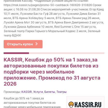
приложение Кассир. *подробные условия акции по ссылке:
https://msk.kassir.ru/pages/promo-50-cashback-160626-310826 Сроки
акции: с 16.06 по 31.08.26 Список мероприятий-участников: Егор Крид
10,11 июля, Лужники Баста-Гуф 28 августа, Лужники Дима Билан 31
июля, ВТБ Арена Xolidayboy 5 июля, ВТБ Арена Ленинград 26 июня,
Лукойл Арена Мот 30 августа, ВТБ Арена Ваня Дмитриенко 2 августа,
Лужники Диана Арбенина 10 июля, Red Summer L’One 15 августа,
Зеленый театр Парка Горького Моральный Кодекс 2 июля, Зеленый
театр ВДНХ!
Открыть купон
KASSIR, Кешбэк до 50% на 1 заказ,за
авторизованные покупки билетов из
подборки через мобильное
приложение. Промокод по 31 августа
2026
Промокоды:
KASSIR
,
Услуги
,
Билеты
,
Театры
Кешбэк до 50% на 1 заказ,за
авторизованные покупки билетов из
подборки через мобильное приложение.