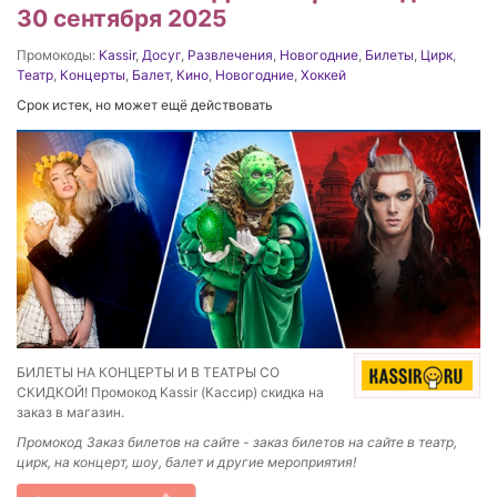
30 сентября 2025
Промокоды:
Kassir
,
Досуг
,
Развлечения
,
Новогодние
,
Билеты
,
Цирк
,
Театр
,
Концерты
,
Балет
,
Кино
,
Новогодние
,
Хоккей
Срок истек, но может ещё действовать
БИЛЕТЫ НА КОНЦЕРТЫ И В ТЕАТРЫ СО
СКИДКОЙ! Промокод Kassir (Кассир) скидка на
заказ в магазин.
Промокод Заказ билетов на сайте - з
аказ билетов на сайте
в театр,
цирк, на концерт, шоу, балет и другие мероприятия!