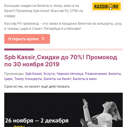
Большие скидки на билеты в театр, кино и на
балет! Промокод Spb kassir (Кассир Ру СПБ) на
скидку
Кассир РУ промокод - это
заказ и продажа билетов на концерты, шоу,
в театры, цирк в Санкт-Петербурге и Москве!
Открыть купон
Spb Kassir,Скидки до 70%! Промокод
по 30 ноября 2019
Промокоды:
Spb Kassir
,
Услуги
,
Черная пятница
,
Развлечения
,
Билеты
,
Цирк
,
Театр
,
Концерты
,
Билеты на балет
,
Билеты в кино
Срок истек, но может ещё действовать