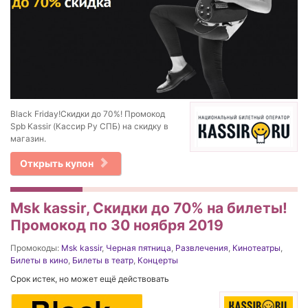
Black Friday!Скидки до 70%! Промокод
Spb Kassir (Кассир Ру СПБ) на скидку в
магазин.
Открыть купон
Msk kassir, Скидки до 70% на билеты!
Промокод по 30 ноября 2019
Промокоды:
Msk kassir
,
Черная пятница
,
Развлечения
,
Кинотеатры
,
Билеты в кино
,
Билеты в театр
,
Концерты
Срок истек, но может ещё действовать