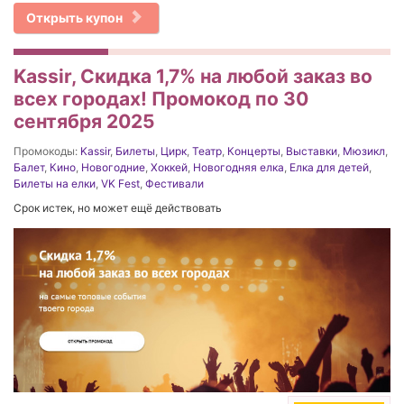
Открыть купон
Kassir, Скидка 1,7% на любой заказ во
всех городах! Промокод по 30
сентября 2025
Промокоды:
Kassir
,
Билеты
,
Цирк
,
Театр
,
Концерты
,
Выставки
,
Мюзикл
,
Балет
,
Кино
,
Новогодние
,
Хоккей
,
Новогодняя елка
,
Елка для детей
,
Билеты на елки
,
VK Fest
,
Фестивали
Срок истек, но может ещё действовать