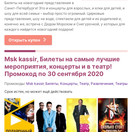
Билеты на новогодние представления в
Санкт-Петербурге! Это и концерты для взрослых, и елки для детей, и
шоу для всей семьи – выбор просто огромный. Цирковые
представления, шоу на воде, спектакли для детей и их родителей и,
конечно же, встреча с Дедом Морозом и Снегурочкой, у которых для
каждого найдется новогодний подарок!
Открыть купон
Msk kassir, Билеты на самые лучшие
мероприятия, концерты и в театр!
Промокод по 30 сентября 2020
Промокоды:
Msk kassir
,
Билеты
,
Концерты
,
Театр
,
Развлечения
,
Театры
Срок истек, но может ещё действовать