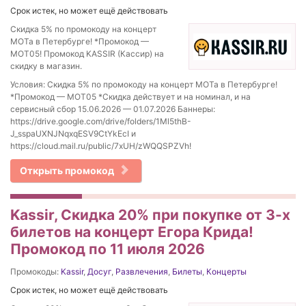
Срок истек, но может ещё действовать
Скидка 5% по промокоду на концерт
МОТа в Петербурге! *Промокод —
МОТ05! Промокод KASSIR (Кассир) на
скидку в магазин.
Условия: Скидка 5% по промокоду на концерт МОТа в Петербурге!
*Промокод — МОТ05 *Скидка действует и на номинал, и на
сервисный сбор 15.06.2026 — 01.07.2026 Баннеры:
https://drive.google.com/drive/folders/1Ml5thB-
J_sspaUXNJNqxqESV9CtYkEcI и
https://cloud.mail.ru/public/7xUH/zWQQSPZVh!
Открыть промокод
Kassir, Скидка 20% при покупке от 3-х
билетов на концерт Егора Крида!
Промокод по 11 июля 2026
Промокоды:
Kassir
,
Досуг
,
Развлечения
,
Билеты
,
Концерты
Срок истек, но может ещё действовать