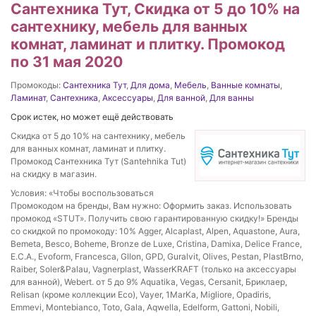
Сантехника Тут, Скидка от 5 до 10% на
сантехнику, мебель для ванных
комнат, ламинат и плитку. Промокод
по 31 мая 2020
Промокоды:
Сантехника Тут
,
Для дома
,
Мебель
,
Ванные комнаты
,
Ламинат
,
Сантехника
,
Аксессуары
,
Для ванной
,
Для ванны
Срок истек, но может ещё действовать
Скидка от 5 до 10% на сантехнику, мебель
для ванных комнат, ламинат и плитку.
Промокод Сантехника Тут (Santehnika Tut)
на скидку в магазин.
Условия: «Чтобы воспользоваться
Промокодом на бренды, Вам нужно: Оформить заказ. Использовать
промокод «STUT». Получить свою гарантированную скидку!» Бренды
со скидкой по промокоду: 10% Agger, Alcaplast, Alpen, Aquastone, Aura,
Bemeta, Besco, Boheme, Bronze de Luxe, Cristina, Damixa, Delice France,
E.C.A., Evoform, Francesca, Gllon, GPD, Guralvit, Olives, Pestan, PlastBrno,
Raiber, Soler&Palau, Vagnerplast, WasserKRAFT (только на аксессуары
для ванной), Webert. от 5 до 9% Aquatika, Vegas, Cersanit, Бриклаер,
Relisan (кроме коллекции Eco), Vayer, 1MarKa, Migliore, Opadiris,
Emmevi, Montebianco, Toto, Gala, Aqwella, Edelform, Gattoni, Nobili,