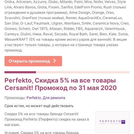
Onika, Artceram, Azzurra, Globo, Milardo, Paini, Mira, Nofer, Velvex, Style
Line, Alvaro Banos, Grota, Fixsen, Sanflor, EdelForm Promo, Rush (только
ограждения и душевая программа), Aima Design, Orange, Oras,
Scavolini, GranFest (только мойки), Remer, AquaGranitEx, CeramaLux,
San Star, G-Lauf, Paulmark, Ulgran, Marrbaxx, Smile, Ceramica Nova, Creo,
Groneo, Schein, Owl 1975, Altasan, Ridder, FBS, Aquanerzh, ValenHouse,
Cameya, Giulini, Ника, Raval, Secado, Royal Bath, Serel, Bien, Kale, Sonia,
WasserKRAFT (5% на товары кроме аксессуаров для ванной). В акции
участвуют только товары, у которых на странице товара указан
промокод.
Открыть промокод
Perfekto, Скидка 5% на все товары
Cersanit! Промокод по 31 мая 2020
Промокоды:
Perfekto
,
Для ремонта
Срок истек, но может ещё действовать
Скидка 5% на все товары бренда Cersanit!
Промокод Perfekto (Перфекто) скидка на заказ в
магазин.
Условия: Скидка 5% на все товары бренда