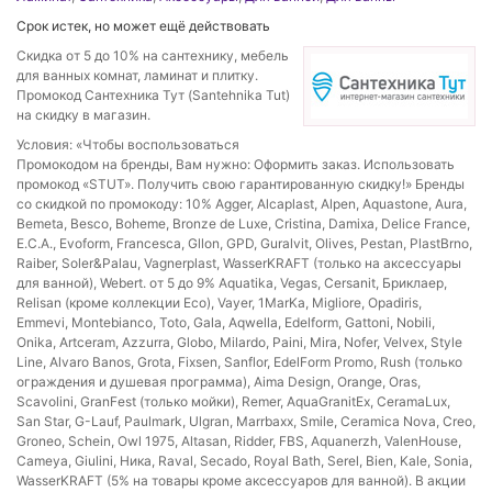
Срок истек, но может ещё действовать
Скидка от 5 до 10% на сантехнику, мебель
для ванных комнат, ламинат и плитку.
Промокод Сантехника Тут (Santehnika Tut)
на скидку в магазин.
Условия: «Чтобы воспользоваться
Промокодом на бренды, Вам нужно: Оформить заказ. Использовать
промокод «STUT». Получить свою гарантированную скидку!» Бренды
со скидкой по промокоду: 10% Agger, Alcaplast, Alpen, Aquastone, Aura,
Bemeta, Besco, Boheme, Bronze de Luxe, Cristina, Damixa, Delice France,
E.C.A., Evoform, Francesca, Gllon, GPD, Guralvit, Olives, Pestan, PlastBrno,
Raiber, Soler&Palau, Vagnerplast, WasserKRAFT (только на аксессуары
для ванной), Webert. от 5 до 9% Aquatika, Vegas, Cersanit, Бриклаер,
Relisan (кроме коллекции Eco), Vayer, 1MarKa, Migliore, Opadiris,
Emmevi, Montebianco, Toto, Gala, Aqwella, Edelform, Gattoni, Nobili,
Onika, Artceram, Azzurra, Globo, Milardo, Paini, Mira, Nofer, Velvex, Style
Line, Alvaro Banos, Grota, Fixsen, Sanflor, EdelForm Promo, Rush (только
ограждения и душевая программа), Aima Design, Orange, Oras,
Scavolini, GranFest (только мойки), Remer, AquaGranitEx, CeramaLux,
San Star, G-Lauf, Paulmark, Ulgran, Marrbaxx, Smile, Ceramica Nova, Creo,
Groneo, Schein, Owl 1975, Altasan, Ridder, FBS, Aquanerzh, ValenHouse,
Cameya, Giulini, Ника, Raval, Secado, Royal Bath, Serel, Bien, Kale, Sonia,
WasserKRAFT (5% на товары кроме аксессуаров для ванной). В акции