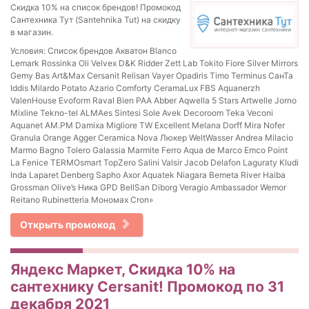
Скидка 10% на список брендов! Промокод
Сантехника Тут (Santehnika Tut) на скидку
в магазин.
Условия: Список брендов Акватон Blanco
Lemark Rossinka Oli Velvex D&K Ridder Zett Lab Tokito Fiore Silver Mirrors
Gemy Bas Art&Max Cersanit Relisan Vayer Opadiris Timo Terminus СанТа
Iddis Milardo Potato Azario Comforty CeramaLux FBS Aquanerzh
ValenHouse Evoform Raval Bien PAA Abber Aqwella 5 Stars Artwelle Jorno
Mixline Tekno-tel ALMAes Sintesi Sole Avek Decoroom Teka Veconi
Aquanet AM.PM Damixa Migliore TW Excellent Melana Dorff Mira Nofer
Granula Orange Agger Ceramica Nova Люкер WeltWasser Andrea Milacio
Marmo Bagno Tolero Galassia Marmite Ferro Aqua de Marco Emco Point
La Fenice TERMOsmart TopZero Salini Valsir Jacob Delafon Laguraty Kludi
Inda Laparet Denberg Sapho Axor Aquatek Niagara Bemeta River Haiba
Grossman Olive’s Ника GPD BellSan Diborg Veragio Ambassador Wemor
Reitano Rubinetteria Мономах Cron»
Открыть промокод
Яндекс Маркет, Скидка 10% на
сантехнику Cersanit! Промокод по 31
декабря 2021