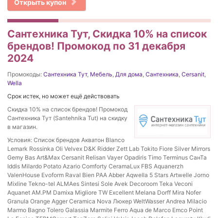
Открыть купон
Сантехника Тут, Скидка 10% на список
брендов! Промокод по 31 декабря
2024
Промокоды:
Сантехника Тут
,
Мебель
,
Для дома
,
Сантехника
,
Cersanit
,
Wella
Срок истек, но может ещё действовать
Скидка 10% на список брендов! Промокод
Сантехника Тут (Santehnika Tut) на скидку
в магазин.
Условия: Список брендов Акватон Blanco
Lemark Rossinka Oli Velvex D&K Ridder Zett Lab Tokito Fiore Silver Mirrors
Gemy Bas Art&Max Cersanit Relisan Vayer Opadiris Timo Terminus СанТа
Iddis Milardo Potato Azario Comforty CeramaLux FBS Aquanerzh
ValenHouse Evoform Raval Bien PAA Abber Aqwella 5 Stars Artwelle Jorno
Mixline Tekno-tel ALMAes Sintesi Sole Avek Decoroom Teka Veconi
Aquanet AM.PM Damixa Migliore TW Excellent Melana Dorff Mira Nofer
Granula Orange Agger Ceramica Nova Люкер WeltWasser Andrea Milacio
Marmo Bagno Tolero Galassia Marmite Ferro Aqua de Marco Emco Point