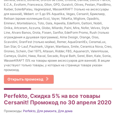
E.C.A., Evoform, Francesca, Gllon, GPD, Guralvit, Olives, Pestan, PlastBrno,
Raiber, Soler&Palau, Vagnerplast, WasserKRAFT (только на аксессуары
для ванной), Webert. от 5 до 9% Aquatika, Vegas, Cersanit, Бриклаер,
Relisan (кроме коллекции Eco), Vayer, 1MarKa, Migliore, Opadiris,
Emmevi, Montebianco, Toto, Gala, Aqwella, Edelform, Gattoni, Nobili,
Onika, Artceram, Azzurra, Globo, Milardo, Paini, Mira, Nofer, Velvex, Style
Line, Alvaro Banos, Grota, Fixsen, Sanflor, EdelForm Promo, Rush (только
ограждения и душевая программа), Aima Design, Orange, Oras,
Scavolini, GranFest (только мойки), Remer, AquaGranitEx, CeramaLux,
San Star, G-Lauf, Paulmark, Ulgran, Marrbaxx, Smile, Ceramica Nova, Creo,
Groneo, Schein, Owl 1975, Altasan, Ridder, FBS, Aquanerzh, ValenHouse,
Cameya, Giulini, Ника, Raval, Secado, Royal Bath, Serel, Bien, Kale, Sonia,
WasserKRAFT (5% на товары кроме аксессуаров для ванной). В акции
участвуют только товары, у которых на странице товара указан
промокод.
Открыть промокод
Perfekto, Скидка 5% на все товары
Cersanit! Промокод по 30 апреля 2020
Промокоды:
Perfekto
,
Для ремонта
,
Для дома