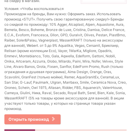
на скидку в магазин.
Условия: «Чтобы воспользоваться
Промокодом на бренды, Вам нужно: Оформить заказ. Использовать
промокод «STUT». Получить свою гарантированную скидку!» Бренды
со скидкой по промокоду: 10% Agger, Alcaplast, Alpen, Aquastone, Aura,
Bemeta, Besco, Boheme, Bronze de Luxe, Cristina, Damixa, Delice France,
E.C.A., Evoform, Francesca, Gllon, GPD, Guralvit, Olives, Pestan, PlastBrno,
Raiber, Soler&Palau, Vagnerplast, WasserKRAFT (только на аксессуары
для ванной), Webert. от 5 до 9% Aquatika, Vegas, Cersanit, Бриклаер,
Relisan (кроме коллекции Eco), Vayer, 1MarKa, Migliore, Opadiris,
Emmevi, Montebianco, Toto, Gala, Aqwella, Edelform, Gattoni, Nobili,
Onika, Artceram, Azzurra, Globo, Milardo, Paini, Mira, Nofer, Velvex, Style
Line, Alvaro Banos, Grota, Fixsen, Sanflor, EdelForm Promo, Rush (только
ограждения и душевая программа), Aima Design, Orange, Oras,
Scavolini, GranFest (только мойки), Remer, AquaGranitEx, CeramaLux,
San Star, G-Lauf, Paulmark, Ulgran, Marrbaxx, Smile, Ceramica Nova, Creo,
Groneo, Schein, Owl 1975, Altasan, Ridder, FBS, Aquanerzh, ValenHouse,
Cameya, Giulini, Ника, Raval, Secado, Royal Bath, Serel, Bien, Kale, Sonia,
WasserKRAFT (5% на товары кроме аксессуаров для ванной). В акции
участвуют только товары, у которых на странице товара указан
промокод.
Открыть промокод