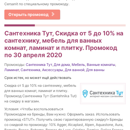
Cersanit по специальному промокоду.
Открыть промокод
Сантехника Тут, Скидка от 5 до 10% на
сантехнику, мебель для ванных
комнат, ламинат и плитку. Промокод
по 30 апреля 2020
Промокоды:
Сантехника Тут
,
Для дома
,
Мебель
,
Ванные комнаты
,
Ламинат
,
Сантехника
,
Аксессуары
,
Для ванной
,
Для ванны
Срок истек, но может ещё действовать
Скидка от 5 до 10% на сантехнику, мебель
для ванных комнат, ламинат и плитку.
Промокод Сантехника Тут (Santehnika Tut)
на скидку в магазин.
Условия: «Чтобы воспользоваться
Промокодом на бренды, Вам нужно: Оформить заказ. Использовать
промокод «STUT». Получить свою гарантированную скидку!» Бренды
со скидкой по промокоду: 10% Agger, Alcaplast, Alpen, Aquastone, Aura,
Bemeta, Besco, Boheme, Bronze de Luxe, Cristina, Damixa, Delice France,