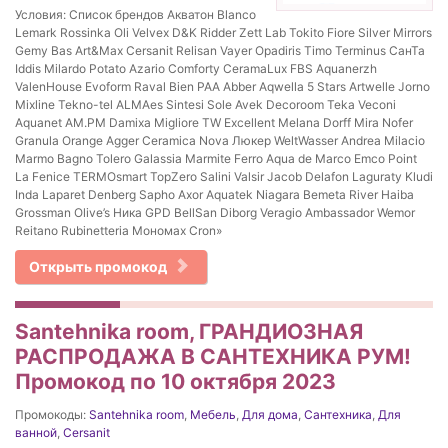
Условия: Список брендов Акватон Blanco
Lemark Rossinka Oli Velvex D&K Ridder Zett Lab Tokito Fiore Silver Mirrors
Gemy Bas Art&Max Cersanit Relisan Vayer Opadiris Timo Terminus СанТа
Iddis Milardo Potato Azario Comforty CeramaLux FBS Aquanerzh
ValenHouse Evoform Raval Bien PAA Abber Aqwella 5 Stars Artwelle Jorno
Mixline Tekno-tel ALMAes Sintesi Sole Avek Decoroom Teka Veconi
Aquanet AM.PM Damixa Migliore TW Excellent Melana Dorff Mira Nofer
Granula Orange Agger Ceramica Nova Люкер WeltWasser Andrea Milacio
Marmo Bagno Tolero Galassia Marmite Ferro Aqua de Marco Emco Point
La Fenice TERMOsmart TopZero Salini Valsir Jacob Delafon Laguraty Kludi
Inda Laparet Denberg Sapho Axor Aquatek Niagara Bemeta River Haiba
Grossman Olive’s Ника GPD BellSan Diborg Veragio Ambassador Wemor
Reitano Rubinetteria Мономах Cron»
Открыть промокод
Santehnika room, ГРАНДИОЗНАЯ
РАСПРОДАЖА В САНТЕХНИКА РУМ!
Промокод по 10 октября 2023
Промокоды:
Santehnika room
,
Мебель
,
Для дома
,
Сантехника
,
Для
ванной
,
Cersanit