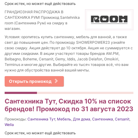
Срок истек, но может ещё действовать
ГРАНДИОЗНАЯ РАСПРОДАЖА В
САНТЕХНИКА РУМ! Промокод Santehnika
room (Сантехника Рум) на скидку в
магазин.
Условия: оропитесь купить сантехнику, мебель для ванной, а также
свет до повышения цен. По промокоду SHOWERPOWER23 узнайте
свою скидку. Акция действует до 10 октября. Акция не суммируется с
другими скидками. В акции участвуют товары брендов AM.PM,
Belbagno, Boheme, Cersanit, Gemy, Iddis, Jacob Delafon, Omoikiri,
Terminus и многие другие. Выбирайте из тысяч товаров всё, что вам
нужно для обустройства ванной вашей мечты.
Открыть промокод
Сантехника Тут, Скидка 10% на список
брендов! Промокод по 31 августа 2023
Промокоды:
Сантехника Тут
,
Мебель
,
Для дома
,
Сантехника
,
Cersanit
,
Wella
Срок истек, но может ещё действовать