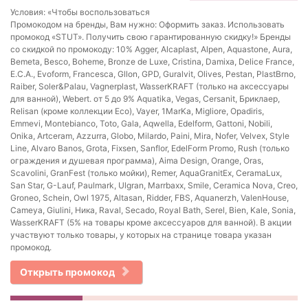
Условия: «Чтобы воспользоваться
Промокодом на бренды, Вам нужно: Оформить заказ. Использовать
промокод «STUT». Получить свою гарантированную скидку!» Бренды
со скидкой по промокоду: 10% Agger, Alcaplast, Alpen, Aquastone, Aura,
Bemeta, Besco, Boheme, Bronze de Luxe, Cristina, Damixa, Delice France,
E.C.A., Evoform, Francesca, Gllon, GPD, Guralvit, Olives, Pestan, PlastBrno,
Raiber, Soler&Palau, Vagnerplast, WasserKRAFT (только на аксессуары
для ванной), Webert. от 5 до 9% Aquatika, Vegas, Cersanit, Бриклаер,
Relisan (кроме коллекции Eco), Vayer, 1MarKa, Migliore, Opadiris,
Emmevi, Montebianco, Toto, Gala, Aqwella, Edelform, Gattoni, Nobili,
Onika, Artceram, Azzurra, Globo, Milardo, Paini, Mira, Nofer, Velvex, Style
Line, Alvaro Banos, Grota, Fixsen, Sanflor, EdelForm Promo, Rush (только
ограждения и душевая программа), Aima Design, Orange, Oras,
Scavolini, GranFest (только мойки), Remer, AquaGranitEx, CeramaLux,
San Star, G-Lauf, Paulmark, Ulgran, Marrbaxx, Smile, Ceramica Nova, Creo,
Groneo, Schein, Owl 1975, Altasan, Ridder, FBS, Aquanerzh, ValenHouse,
Cameya, Giulini, Ника, Raval, Secado, Royal Bath, Serel, Bien, Kale, Sonia,
WasserKRAFT (5% на товары кроме аксессуаров для ванной). В акции
участвуют только товары, у которых на странице товара указан
промокод.
Открыть промокод