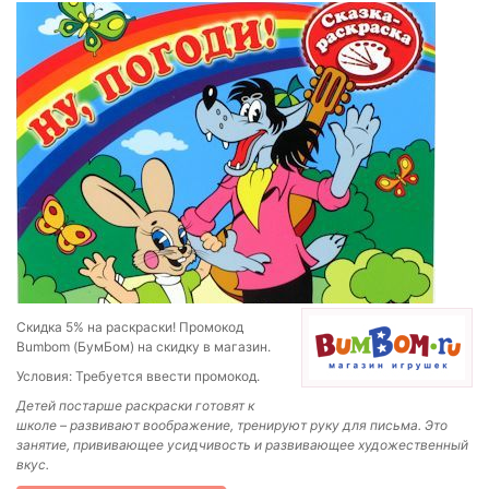
Скидка 5% на раскраски! Промокод
Bumbom (БумБом) на скидку в магазин.
Условия: Требуется ввести промокод.
Детей постарше раскраски готовят к
школе – развивают воображение, тренируют руку для письма. Это
занятие, прививающее усидчивость и развивающее художественный
вкус.