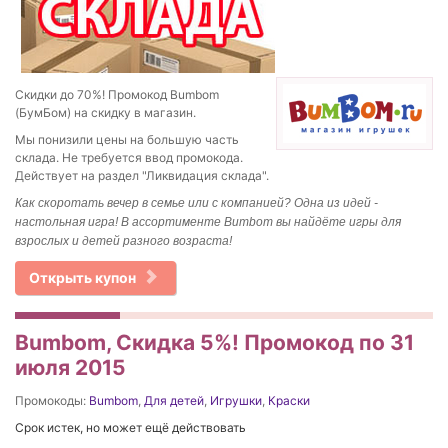
Скидки до 70%! Промокод Bumbom
(БумБом) на скидку в магазин.
Мы понизили цены на большую часть
склада. Не требуется ввод промокода.
Действует на раздел "Ликвидация склада".
Как скоротать вечер в семье или с компанией? Одна из идей -
настольная игра! В ассортименте
Bumbom вы найдёте игры для
взрослых и детей разного возраста!
Открыть купон
Bumbom, Скидка 5%! Промокод по 31
июля 2015
Промокоды:
Bumbom
,
Для детей
,
Игрушки
,
Краски
Срок истек, но может ещё действовать