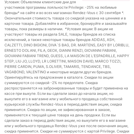
Условия: Объявляем клиентские дни для
участников программы лояльности Privilege: -25% на любимые
бренды* на сайте и во всех магазинах Rendez-Vous с 30 сентября *.
Окончательная стоимость товара со скидкой указана на ценнике и в
карточке товара. Добавляйте в избранное, бронируйте и заказывайте
товары, пока размеры в наличии. ​ *Условия акции: В акции не
участвуют товары из раздела SALE, товары брендов из списка
исключений, а также некоторые товары брендов ADIDAS, ASH,
CALZETTI, DINO BIGIONI, DIVA`S BAG, DR. MARTENS, EASY BY LORIBLU,
ERNESTO DOLANI, FILA, GEOX, GIANNI RENZI, GIOVANNI FABIANI,
GIOVANNI FABIANI TREND, GUESS, LA MAISON DE L’ESPADRILLE, HAPPY
STEP, LIU∙JO, LLOYD, LR LORETTINI, MAISON DAVID, MARCO TOZZI,
PIERRE CARDIN, PUMA, S.OLIVER, TAMARIS, TENDANCE, TBS,
VAGABOND, VALENTINO и некоторые модели других брендов.
Ориентируйтесь на предложение в каталоге. Скидки по акции
суммируются со скидкой -2% по предоплате. Скидка
распространяется на забронированные товары и будет применена на
кассе при выкупе. Если вы сделали заказ до начала акции, но
выкупите его в магазине или у мобильного продавца собственной
курьерской службы Rendez-Vous в период действия акции, скидка
применится. Скидка по акции, не зафиксированная в заказе,
применяется к текущей цене товара на день продажи. Если вы
сделали заказ в период действия акции, но выкупите его в магазине
или у мобильного продавца Rendez-Vous уже после окончания акции,
скидка применится. Скидки не суммируются с картой Privilege. Скидки