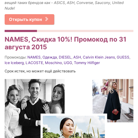
вещей таких брендов как - ASICS, ASH, Converse, Saucony, United
Nude!
Открыть купон
NAMES, Скидка 10%! Промокод по 31
августа 2015
Промокоды:
NAMES
,
Одежда
,
DIESEL
,
ASH
,
Calvin Klein Jeans
,
GUESS
,
Ice Iceberg
,
LACOSTE
,
Moschino
,
UGG
,
Tommy Hilfiger
Срок истек, но может ещё действовать