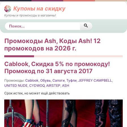
Купоны на скидку
Купоны и промокоды в магазины!
Поиск
Промокоды Ash, Коды Ash! 12
промокодов на 2026 г.
Cablook, Скидка 5% по промокоду!
Промокод по 31 августа 2017
Промокоды:
Cablook
,
Обувь
,
Сапоги
,
Туфли
,
JEFFREY CAMPBELL
,
UNITED NUDE
,
CYDWOQ
,
AIRSTEP
,
ASH
Срок истек, но может ещё действовать