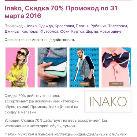
Inako, Скидка 70% Промокод по 31
марта 2016
Промокоды:
Inako
,
Одежда
,
Кроссовки
,
Платья
,
Рубашки
,
Толстовки
,
Джинсы
,
Костюмы
,
Футболки
,
Юбки
,
Куртки
,
Шорты
,
Новогодние
Срок истек, но может ещё действовать
Скидка 70% действует на весь
ассортимент (за исключением категорий:
обувь, сумки) Промокод Inako (Инако) на
скидку в магазин.
Условия: Скидка 70% действует на весь ассортимент (за
исключением категорий: обувь, сумки).
Inako - мужская и женские коллекции индивидуальных и стильных