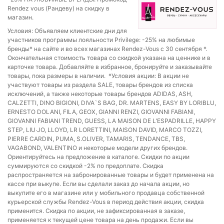
Rendez vous (Рандеву) на скидку в
магазин.
Условия: Объявляем клиентские дни для
участников программы лояльности Privilege: -25% на любимые
бренды* на сайте и во всех магазинах Rendez-Vous с 30 сентября *.
Окончательная стоимость товара со скидкой указана на ценнике и в
карточке товара. Добавляйте в избранное, бронируйте и заказывайте
товары, пока размеры в наличии. ​ *Условия акции: В акции не
участвуют товары из раздела SALE, товары брендов из списка
исключений, а также некоторые товары брендов ADIDAS, ASH,
CALZETTI, DINO BIGIONI, DIVA`S BAG, DR. MARTENS, EASY BY LORIBLU,
ERNESTO DOLANI, FILA, GEOX, GIANNI RENZI, GIOVANNI FABIANI,
GIOVANNI FABIANI TREND, GUESS, LA MAISON DE L’ESPADRILLE, HAPPY
STEP, LIU∙JO, LLOYD, LR LORETTINI, MAISON DAVID, MARCO TOZZI,
PIERRE CARDIN, PUMA, S.OLIVER, TAMARIS, TENDANCE, TBS,
VAGABOND, VALENTINO и некоторые модели других брендов.
Ориентируйтесь на предложение в каталоге. Скидки по акции
суммируются со скидкой -2% по предоплате. Скидка
распространяется на забронированные товары и будет применена на
кассе при выкупе. Если вы сделали заказ до начала акции, но
выкупите его в магазине или у мобильного продавца собственной
курьерской службы Rendez-Vous в период действия акции, скидка
применится. Скидка по акции, не зафиксированная в заказе,
применяется к текущей цене товара на день продажи. Если вы