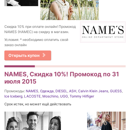
Скидка 10% при оплате онлайн! Промокод
NAMES (НАМЕС) на скидку в магазин.
Условия: * необходимо оплатить свой
заказ онлайн
Открыть купон
NAMES, Скидка 10%! Промокод по 31
июля 2015
Промокоды:
NAMES
,
Одежда
,
DIESEL
,
ASH
,
Calvin Klein Jeans
,
GUESS
,
Ice Iceberg
,
LACOSTE
,
Moschino
,
UGG
,
Tommy Hilfiger
Срок истек, но может ещё действовать