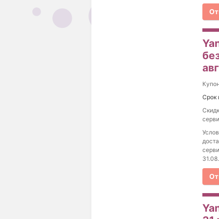
От
Yan
без
ав
Купо
Срок 
Скидк
серви
Услов
доста
серви
31.08
От
Yan