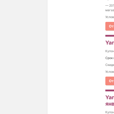
— 20%
магаз
Услов
От
Yan
Купо
Срок 
Скидк
Услов
От
Yan
ян
Купо