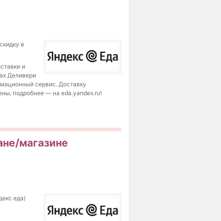
скидку в
оставки и
сах Деливери
рмационный сервис. Доставку
ны, подробнее — на eda.yandex.ru!
ране/магазине
декс еда)