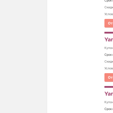
Срок 
Скидк
Услов
От
Yan
Купо
Срок 
Скидк
Услов
От
Yan
Купо
Срок 