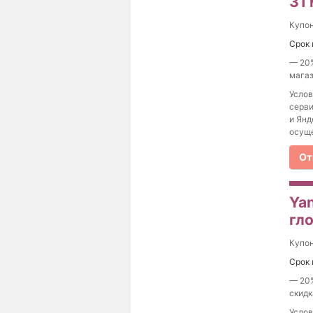
31
Купо
Срок 
— 20%
магаз
Услов
серви
и Янд
осуще
От
Ya
гл
Купо
Срок 
— 20%
скидк
Услов