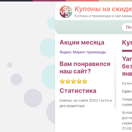
Купоны на скидк
Купоны и промокоды в магазины
Поис
Акции месяца
Ку
Яндекс Маркет промокоды
Yan
Вам понравился
без
наш сайт?
ян
Купо
Статистика
Срок 
Скидк
Сейчас на сайте 3002 гостя и
серви
два редактора
Услов
доста
серви
31.08