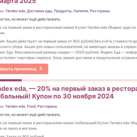
 марта 2025
ны:
Yandex eda
,
Доставка еды
,
Продукты
,
Напитки
,
Рестораны
истек, но может ещё действовать
 на первый заказ в ресторане/магазине! Купон Yandex eda (Яндекс еда) на 
ин.
ия: Акция действует на первый заказ от 900 рублей без учёта стоимости д
сного сбора. Акция для новых пользователей, не имеющих заказы в серви
екс Еда. Максимальный размер скидки — 2000 рублей. Яндекс Еда — инфо
ствляют партнёры сервиса. Зона, время доставки и предложения ограниче
крыть промокод
ndex eda, — 20% на первый заказ в ресто
обальный! Купон по 30 ноября 2024
ны:
Yandex eda
,
Food
,
Рестораны
истек, но может ещё действовать
 на первый заказ в ресторане/магазине глобальный! Купон Yandex eda (Ян
а на заказ в магазин.
ия: Заказ от 900 рублей!