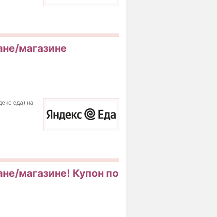
ране/магазине
екс еда) на
ане/магазине! Купон по