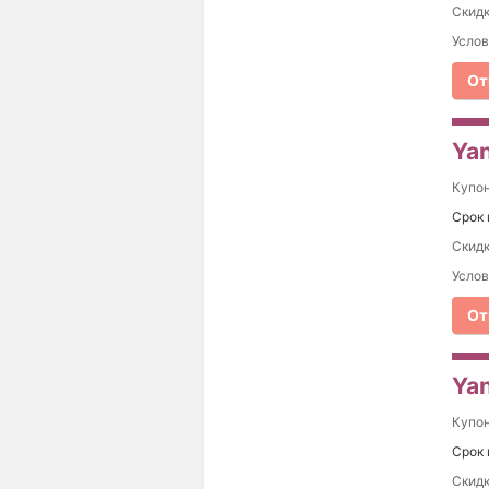
Скидк
Услов
От
Yan
Купо
Срок 
Скидк
Услов
От
Yan
Купо
Срок 
Скидк