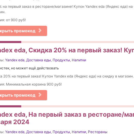
 на первый заказ в ресторане/магазине! Купон Yandex eda (Яндекс еда) на 
ин.
ия: от 900 руб!
крыть промокод
dex eda, Скидка 20% на первый заказ! Ку
ны:
Yandex eda
,
Доставка еды
,
Продукты
,
Напитки
истек, но может ещё действовать
а 20% на первый заказ! Купон Yandex eda (Яндекс еда) на скидку в магазин.
ия: Минимальная корзина 900 руб!
крыть промокод
dex eda, На первый заказ в ресторане/ма
варя 2024
ны:
Yandex eda
,
Доставка еды
,
Продукты
,
Напитки
,
Рестораны