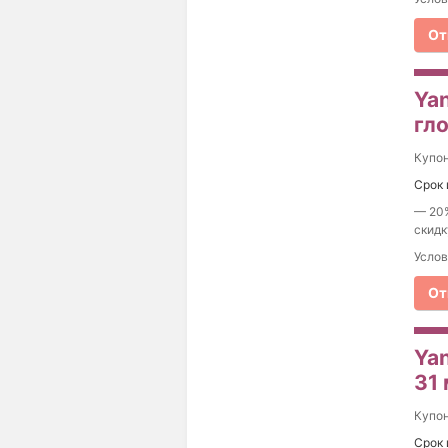
От
Ya
гло
Купо
Срок 
— 20%
скидк
Услов
От
Yan
31
Купо
Срок 