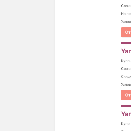
Срок 
На пе
Услов
От
Yan
Купо
Срок 
Скидк
Услов
От
Yan
Купо