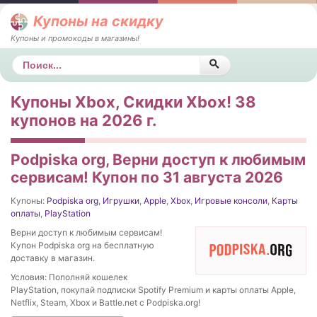
Купоны на скидку
Купоны и промокоды в магазины!
Поиск
Купоны Xbox, Скидки Xbox! 38
купонов на 2026 г.
Podpiska org, Верни доступ к любимым
сервисам! Купон по 31 августа 2026
Купоны:
Podpiska org
,
Игрушки
,
Apple
,
Xbox
,
Игровые консоли
,
Карты
оплаты
,
PlayStation
Верни доступ к любимым сервисам!
Купон Podpiska org на бесплатную
доставку в магазин.
Условия: Пополняй кошелек
PlayStation, покупай подписки Spotify Premium и карты оплаты Apple,
Netflix, Steam, Xbox и Battle.net с Podpiska.org!