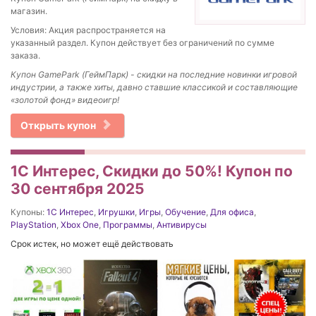
магазин.
Условия: Акция распространяется на
указанный раздел. Купон действует без ограничений по сумме
заказа.
Купон GamePark (ГеймПарк) - скидки на последние новинки игровой
индустрии, а также хиты, давно ставшие классикой и составляющие
«золотой фонд» видеоигр!
Открыть купон
1С Интерес, Скидки до 50%! Купон по
30 сентября 2025
Купоны:
1С Интерес
,
Игрушки
,
Игры
,
Обучение
,
Для офиса
,
PlayStation
,
Xbox One
,
Программы
,
Антивирусы
Срок истек, но может ещё действовать