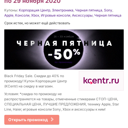
по 29 ноября 2020
Купоны:
Корпорация Центр
,
Электроника
,
Черная пятница
,
Sony
,
Apple
,
Консоли
,
Xbox
,
Игровые консоли
,
Аксессуары
,
Черная пятница
Срок истек, но может ещё действовать
Black Friday Sale. Скидки до 40% по
промокоду! Купон Корпорация Центр
(KCentr) на скидку в магазин.
Условия: *скидка по промокоду не
распространяется на товары, отмеченные стикерами СТОП-ЦЕНА,
СПЕЦИАЛЬНАЯ ЦЕНА, ЛУЧШИЕ ПРЕДЛОЖЕНИЯ, технику Apple, Star
Line, Haier, игровые консоли Sony, Xbox и аксессуары к ним!
Открыть промокод