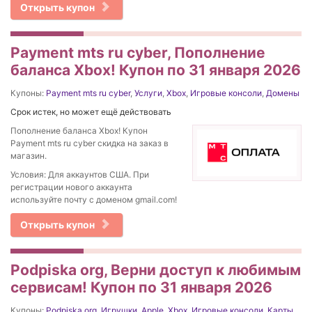
Открыть купон
Payment mts ru cyber, Пополнение
баланса Xbox! Купон по 31 января 2026
Купоны:
Payment mts ru cyber
,
Услуги
,
Xbox
,
Игровые консоли
,
Домены
Срок истек, но может ещё действовать
Пополнение баланса Xbox! Купон
Payment mts ru cyber скидка на заказ в
магазин.
Условия: Для аккаунтов США. При
регистрации нового аккаунта
используйте почту с доменом gmail.com!
Открыть купон
Podpiska org, Верни доступ к любимым
сервисам! Купон по 31 января 2026
Купоны:
Podpiska org
,
Игрушки
,
Apple
,
Xbox
,
Игровые консоли
,
Карты