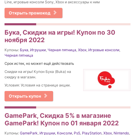
Line, игровые консоли Sony, Xbox и аксессуары к ним
Открыть промокод
Бука, Скидки на игры! Купон по 30
ноября 2022
Купоны:
Бука
,
Игрушки
,
Черная пятница
,
Xbox
,
Игровые консоли
,
Черная пятница
Срок истек, но может ещё действовать
Скидки на игры! Купон Бука (Buka) на
скидку в магазин.
Условия: Условия на странице акции.
Открыть купон
GamePark, Скидка 5% в магазине
GamePark! Купон по 01 января 2022
Купоны:
GamePark
,
Игрушки
,
Консоли
,
Ps5
,
PlayStation
,
Xbox
,
Nintendo
,