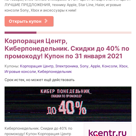
ЛУЧШИЕ ПРЕДЛОЖЕНИЯ, технику Apple, Star Line, Haier, игровые
консоли Sony, Xbox и аксессуары к ним!
Открыть купон
Корпорация Центр,
Киберпонедельник. Скидки до 40% по
промокоду! Купон по 31 января 2021
Купоны:
Корпорация Центр
,
Электроника
,
Sony
,
Apple
,
Консоли
,
Xbox
,
Игровые консоли
,
Киберпонедельник
Срок истек, но может ещё действовать
Киберпонедельник. Скидки до 40% по
промокоду! Купон Корпорация Центр