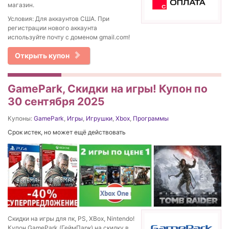
магазин.
Условия: Для аккаунтов США. При
регистрации нового аккаунта
используйте почту с доменом gmail.com!
Открыть купон
GamePark, Скидки на игры! Купон по
30 сентября 2025
Купоны:
GamePark
,
Игры
,
Игрушки
,
Xbox
,
Программы
Срок истек, но может ещё действовать
Скидки на игры для пк, PS, XBox, Nintendo!
Купон GamePark (ГеймПарк) на скидку в