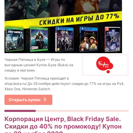
Черная Пятница в Буке — Игры по
выгодным ценам! Купон Бука (Buka) на
скидку в магазин.
Условия: Черная Пятница приходит в
shop.buka.ru! До 29 ноября действуют скидки до 77% на игры на Ps4,
Xbox One, Nintendo Switch.
Открыть купон
Корпорация Центр, Black Friday Sale.
Скидки до 40% по промокоду! Купон