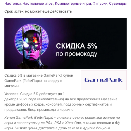
Настолки
,
Настольные игры
,
Компьютерные игры
,
Фигурки
,
Сувениры
Срок истек, но может ещё действовать
Скидка 5% в магазине GamePark! Купон
GamePark (ГеймПарк) на скидку в
магазин.
Условия: Скидка 5% действует до 1
декабря 2021 года (включительно) на все предложения магазина
кроме цифровых кодов, консолей, подарочных сертификатов и
предзаказов. Ввод промокода в корзине.
Купон GamePark (ГеймПарк) - скидка в сети игровых магазинов на
игры и аксессуары для PS4, PS3 и Xbox One, а также консоли и б/у
игры. Низкие цены, доставка в день заказа и другие бонусы!