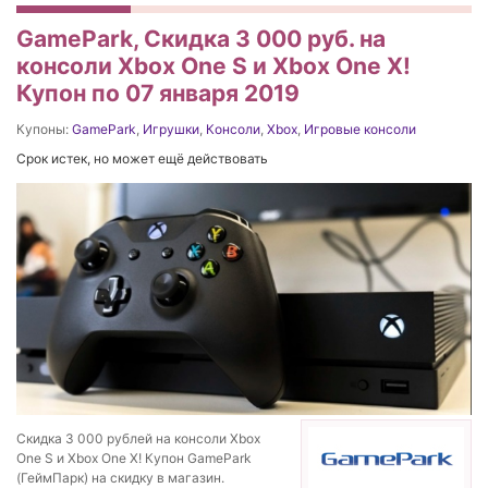
GamePark, Скидка 3 000 руб. на
консоли Xbox One S и Xbox One X!
Купон по 07 января 2019
Купоны:
GamePark
,
Игрушки
,
Консоли
,
Xbox
,
Игровые консоли
Срок истек, но может ещё действовать
Скидка 3 000 рублей на консоли Xbox
One S и Xbox One X! Купон GamePark
(ГеймПарк) на скидку в магазин.