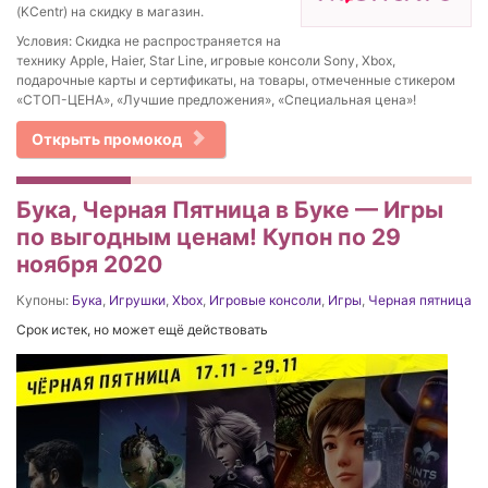
(KCentr) на скидку в магазин.
Условия: Скидка не распространяется на
технику Apple, Haier, Star Line, игровые консоли Sony, Xbox,
подарочные карты и сертификаты, на товары, отмеченные стикером
«СТОП-ЦЕНА», «Лучшие предложения», «Специальная цена»!
Открыть промокод
Бука, Черная Пятница в Буке — Игры
по выгодным ценам! Купон по 29
ноября 2020
Купоны:
Бука
,
Игрушки
,
Xbox
,
Игровые консоли
,
Игры
,
Черная пятница
Срок истек, но может ещё действовать