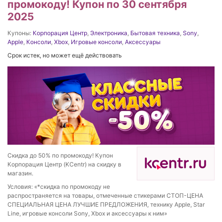
промокоду! Купон по 30 сентября
2025
Купоны:
Корпорация Центр
,
Электроника
,
Бытовая техника
,
Sony
,
Apple
,
Консоли
,
Xbox
,
Игровые консоли
,
Аксессуары
Срок истек, но может ещё действовать
Скидка до 50% по промокоду! Купон
Корпорация Центр (KCentr) на скидку в
магазин.
Условия: «*скидка по промокоду не
распространяется на товары, отмеченные стикерами СТОП-ЦЕНА
СПЕЦИАЛЬНАЯ ЦЕНА ЛУЧШИЕ ПРЕДЛОЖЕНИЯ, технику Apple, Star
Line, игровые консоли Sony, Xbox и аксессуары к ним»