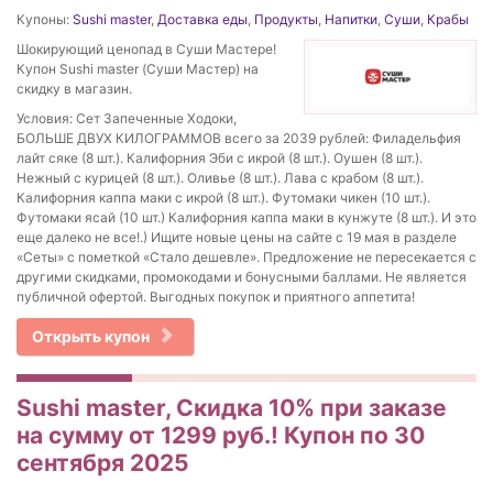
Купоны:
Sushi master
,
Доставка еды
,
Продукты
,
Напитки
,
Суши
,
Крабы
Шокирующий ценопад в Суши Мастере!
Купон Sushi master (Суши Мастер) на
скидку в магазин.
Условия: Сет Запеченные Ходоки,
БОЛЬШЕ ДВУХ КИЛОГРАММОВ всего за 2039 рублей: Филадельфия
лайт сяке (8 шт.). Калифорния Эби с икрой (8 шт.). Оушен (8 шт.).
Нежный с курицей (8 шт.). Оливье (8 шт.). Лава с крабом (8 шт.).
Калифорния каппа маки с икрой (8 шт.). Футомаки чикен (10 шт.).
Футомаки ясай (10 шт.) Калифорния каппа маки в кунжуте (8 шт.). И это
еще далеко не все!.) Ищите новые цены на сайте с 19 мая в разделе
«Сеты» с пометкой «Стало дешевле». Предложение не пересекается с
другими скидками, промокодами и бонусными баллами. Не является
публичной офертой. Выгодных покупок и приятного аппетита!
Открыть купон
Sushi master, Скидка 10% при заказе
на сумму от 1299 руб.! Купон по 30
сентября 2025