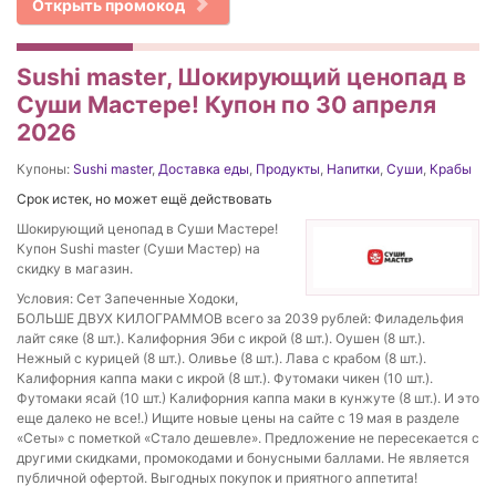
Открыть промокод
Sushi master, Шокирующий ценопад в
Суши Мастере! Купон по 30 апреля
2026
Купоны:
Sushi master
,
Доставка еды
,
Продукты
,
Напитки
,
Суши
,
Крабы
Срок истек, но может ещё действовать
Шокирующий ценопад в Суши Мастере!
Купон Sushi master (Суши Мастер) на
скидку в магазин.
Условия: Сет Запеченные Ходоки,
БОЛЬШЕ ДВУХ КИЛОГРАММОВ всего за 2039 рублей: Филадельфия
лайт сяке (8 шт.). Калифорния Эби с икрой (8 шт.). Оушен (8 шт.).
Нежный с курицей (8 шт.). Оливье (8 шт.). Лава с крабом (8 шт.).
Калифорния каппа маки с икрой (8 шт.). Футомаки чикен (10 шт.).
Футомаки ясай (10 шт.) Калифорния каппа маки в кунжуте (8 шт.). И это
еще далеко не все!.) Ищите новые цены на сайте с 19 мая в разделе
«Сеты» с пометкой «Стало дешевле». Предложение не пересекается с
другими скидками, промокодами и бонусными баллами. Не является
публичной офертой. Выгодных покупок и приятного аппетита!