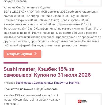
скидку в магазин.
Условия: Сет Запеченные Ходоки,
БОЛЬШЕ ДВУХ КИЛОГРАММОВ всего за 2039 рублей: Филадельфия
лайт сяке (8 шт.). Калифорния Эби с икрой (8 шт.). Оушен (8 шт.).
Нежный с курицей (8 шт.). Оливье (8 шт.). Лава с крабом (8 шт.).
Калифорния каппа маки с икрой (8 шт.). Футомаки чикен (10 шт.).
Футомаки ясай (10 шт.) Калифорния каппа маки в кунжуте (8 шт.). И это
еще далеко не все!.) Ищите новые цены на сайте с 19 мая в разделе
«Сеты» с пометкой «Стало дешевле». Предложение не пересекается с
другими скидками, промокодами и бонусными баллами. Не является
публичной офертой. Выгодных покупок и приятного аппетита!
Открыть купон
Sushi master, Кэшбек 15% за
самовывоз! Купон по 31 июля 2026
Купоны:
Sushi master
,
Доставка еды
,
Продукты
,
Напитки
Срок истек, но может ещё действовать
Кэшбек 15% за самовывоз! Купон Sushi
master (Суши Мастер) на скидку к заказу
в магазин.