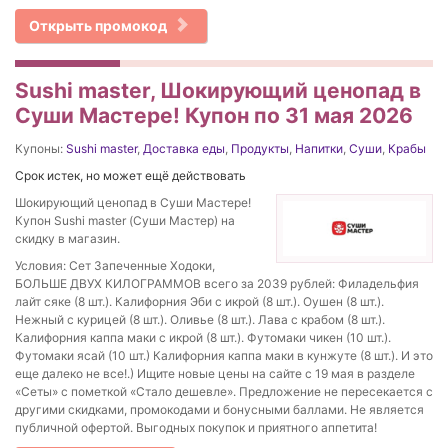
Открыть промокод
Sushi master, Шокирующий ценопад в
Суши Мастере! Купон по 31 мая 2026
Купоны:
Sushi master
,
Доставка еды
,
Продукты
,
Напитки
,
Суши
,
Крабы
Срок истек, но может ещё действовать
Шокирующий ценопад в Суши Мастере!
Купон Sushi master (Суши Мастер) на
скидку в магазин.
Условия: Сет Запеченные Ходоки,
БОЛЬШЕ ДВУХ КИЛОГРАММОВ всего за 2039 рублей: Филадельфия
лайт сяке (8 шт.). Калифорния Эби с икрой (8 шт.). Оушен (8 шт.).
Нежный с курицей (8 шт.). Оливье (8 шт.). Лава с крабом (8 шт.).
Калифорния каппа маки с икрой (8 шт.). Футомаки чикен (10 шт.).
Футомаки ясай (10 шт.) Калифорния каппа маки в кунжуте (8 шт.). И это
еще далеко не все!.) Ищите новые цены на сайте с 19 мая в разделе
«Сеты» с пометкой «Стало дешевле». Предложение не пересекается с
другими скидками, промокодами и бонусными баллами. Не является
публичной офертой. Выгодных покупок и приятного аппетита!