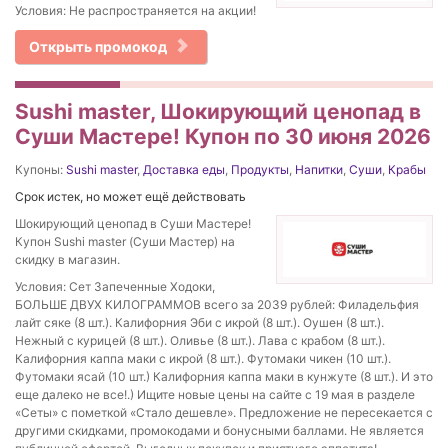
Условия: Не распространяется на акции!
Открыть промокод
Sushi master, Шокирующий ценопад в
Суши Мастере! Купон по 30 июня 2026
Купоны:
Sushi master
,
Доставка еды
,
Продукты
,
Напитки
,
Суши
,
Крабы
Срок истек, но может ещё действовать
Шокирующий ценопад в Суши Мастере!
Купон Sushi master (Суши Мастер) на
скидку в магазин.
Условия: Сет Запеченные Ходоки,
БОЛЬШЕ ДВУХ КИЛОГРАММОВ всего за 2039 рублей: Филадельфия
лайт сяке (8 шт.). Калифорния Эби с икрой (8 шт.). Оушен (8 шт.).
Нежный с курицей (8 шт.). Оливье (8 шт.). Лава с крабом (8 шт.).
Калифорния каппа маки с икрой (8 шт.). Футомаки чикен (10 шт.).
Футомаки ясай (10 шт.) Калифорния каппа маки в кунжуте (8 шт.). И это
еще далеко не все!.) Ищите новые цены на сайте с 19 мая в разделе
«Сеты» с пометкой «Стало дешевле». Предложение не пересекается с
другими скидками, промокодами и бонусными баллами. Не является