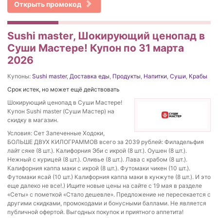
Открыть промокод
Sushi master, Шокирующий ценопад в
Суши Мастере! Купон по 31 марта
2026
Купоны:
Sushi master
,
Доставка еды
,
Продукты
,
Напитки
,
Суши
,
Крабы
Срок истек, но может ещё действовать
Шокирующий ценопад в Суши Мастере!
Купон Sushi master (Суши Мастер) на
скидку в магазин.
Условия: Сет Запеченные Ходоки,
БОЛЬШЕ ДВУХ КИЛОГРАММОВ всего за 2039 рублей: Филадельфия
лайт сяке (8 шт.). Калифорния Эби с икрой (8 шт.). Оушен (8 шт.).
Нежный с курицей (8 шт.). Оливье (8 шт.). Лава с крабом (8 шт.).
Калифорния каппа маки с икрой (8 шт.). Футомаки чикен (10 шт.).
Футомаки ясай (10 шт.) Калифорния каппа маки в кунжуте (8 шт.). И это
еще далеко не все!.) Ищите новые цены на сайте с 19 мая в разделе
«Сеты» с пометкой «Стало дешевле». Предложение не пересекается с
другими скидками, промокодами и бонусными баллами. Не является
публичной офертой. Выгодных покупок и приятного аппетита!