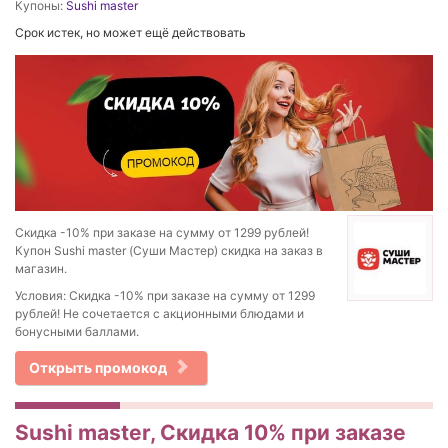
Купоны:
Sushi master
Срок истек, но может ещё действовать
Скидка -10% при заказе на сумму от 1299 рублей!
Купон Sushi master (Суши Мастер) скидка на заказ в
магазин.
Условия: Скидка -10% при заказе на сумму от 1299
рублей! Не сочетается с акционными блюдами и
бонусными баллами.
Открыть промокод
Sushi master, Скидка 10% при заказе