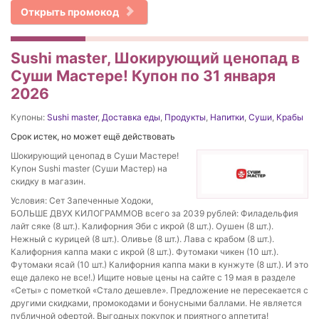
Открыть промокод
Sushi master, Шокирующий ценопад в
Суши Мастере! Купон по 31 января
2026
Купоны:
Sushi master
,
Доставка еды
,
Продукты
,
Напитки
,
Суши
,
Крабы
Срок истек, но может ещё действовать
Шокирующий ценопад в Суши Мастере!
Купон Sushi master (Суши Мастер) на
скидку в магазин.
Условия: Сет Запеченные Ходоки,
БОЛЬШЕ ДВУХ КИЛОГРАММОВ всего за 2039 рублей: Филадельфия
лайт сяке (8 шт.). Калифорния Эби с икрой (8 шт.). Оушен (8 шт.).
Нежный с курицей (8 шт.). Оливье (8 шт.). Лава с крабом (8 шт.).
Калифорния каппа маки с икрой (8 шт.). Футомаки чикен (10 шт.).
Футомаки ясай (10 шт.) Калифорния каппа маки в кунжуте (8 шт.). И это
еще далеко не все!.) Ищите новые цены на сайте с 19 мая в разделе
«Сеты» с пометкой «Стало дешевле». Предложение не пересекается с
другими скидками, промокодами и бонусными баллами. Не является
публичной офертой. Выгодных покупок и приятного аппетита!