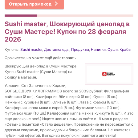
Открыть промокод
Sushi master, Шокирующий ценопад в
Суши Мастере! Купон по 28 февраля
2026
Купоны:
Sushi master
,
Доставка еды
,
Продукты
,
Напитки
,
Суши
,
Крабы
Срок истек, но может ещё действовать
Шокирующий ценопад в Суши Мастере!
Купон Sushi master (Суши Мастер) на
скидку в магазин.
Условия: Сет Запеченные Ходоки,
БОЛЬШЕ ДВУХ КИЛОГРАММОВ всего за 2039 рублей: Филадельфия
лайт сяке (8 шт.). Калифорния Эби с икрой (8 шт.). Оушен (8 шт.).
Нежный с курицей (8 шт.). Оливье (8 шт.). Лава с крабом (8 шт.).
Калифорния каппа маки с икрой (8 шт.). Футомаки чикен (10 шт.).
Футомаки ясай (10 шт.) Калифорния каппа маки в кунжуте (8 шт.). И это
еще далеко не все!.) Ищите новые цены на сайте с 19 мая в разделе
«Сеты» с пометкой «Стало дешевле». Предложение не пересекается с
другими скидками, промокодами и бонусными баллами. Не является
публичной офертой. Выгодных покупок и приятного аппетита!