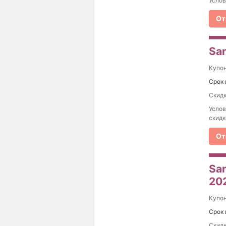
Услов
От
Sa
Купо
Срок 
Скидк
Услов
скидк
От
Sa
20
Купо
Срок 
Скидк