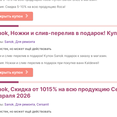
ия: Скидка 5-10% на вcю продукцию Roca!
крыть купон
nok, Ножки и слив-перелив в подарок! Ку
ны:
Sanok
,
Для ремонта
истек, но может ещё действовать
 и слив-перелив в подарок! Купон Sanok подарок к заказу в магазин.
ия: Ножки и слив-перелив в подарок при покупке ванн Kaldewei!
крыть купон
ok, Скидка от 1015% на вcю продукцию Ce
враля 2026
ны:
Sanok
,
Для ремонта
,
Cersanit
истек, но может ещё действовать