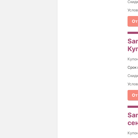
Скидк
Услов
От
Sa
Ку
Купо
Срок 
Скидк
Услов
От
San
се
Купо