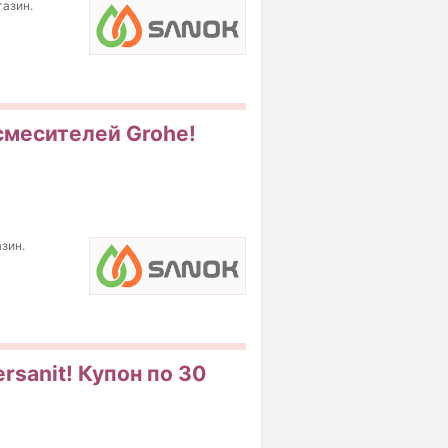
газин.
 смесителей Grohe!
зин.
rsanit! Купон по 30