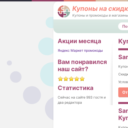
Купоны на скидк
Купоны и промокоды в магазины
Поис
Акции месяца
Ку
Яндекс Маркет промокоды
San
Вам понравился
Купо
наш сайт?
Скидк
Услов
Статистика
От
Сейчас на сайте 993 гостя и
два редактора
Sa
Ку
Купо