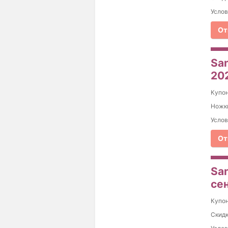
Услов
От
Sa
20
Купо
Ножки
Услов
От
San
се
Купо
Скидк