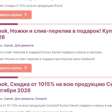
ия: Скидка 5-10% на вcю продукцию Roca!
крыть купон
nok, Ножки и слив-перелив в подарок! Куп
26
ны:
Sanok
,
Для ремонта
 и слив-перелив в подарок! Купон Sanok подарок к заказу в магазин.
ия: Ножки и слив-перелив в подарок при покупке ванн Kaldewei!
крыть купон
ok, Скидка от 1015% на вcю продукцию Ce
нтября 2026
ны:
Sanok
,
Для ремонта
,
Cersanit
а от 10-15% на вcю продукцию Cersanit! Купон Sanok подарок к заказу в ма