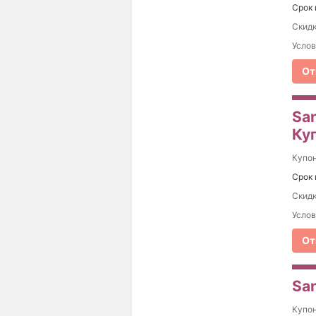
Срок 
Скидк
Услов
От
Sa
Ку
Купо
Срок 
Скидк
Услов
От
Sa
Купо