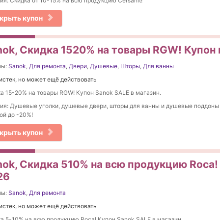
ия: Скидка от 10-15% на вcю продукцию Cersanit!
крыть купон
nok, Скидка 1520% на товары RGW! Купон 
ны:
Sanok
,
Для ремонта
,
Двери
,
Душевые
,
Шторы
,
Для ванны
истек, но может ещё действовать
а 15-20% на товары RGW! Купон Sanok SALE в магазин.
ия: Душевые уголки, душевые двери, шторы для ванны и душевые поддоны
ой до -20%!
крыть купон
nok, Скидка 510% на вcю продукцию Roca!
26
ны:
Sanok
,
Для ремонта
истек, но может ещё действовать
а 5-10% на вcю продукцию Roca! Купон Sanok SALE в магазин.