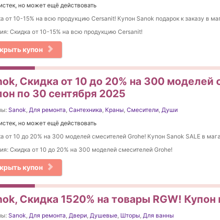
истек, но может ещё действовать
а от 10-15% на вcю продукцию Cersanit! Купон Sanok подарок к заказу в ма
ия: Скидка от 10-15% на вcю продукцию Cersanit!
крыть купон
nok, Скидка от 10 до 20% на 300 моделей
пон по 30 сентября 2025
ны:
Sanok
,
Для ремонта
,
Сантехника
,
Краны
,
Смесители
,
Души
истек, но может ещё действовать
а от 10 до 20% на 300 моделей смесителей Grohe! Купон Sanok SALE в мага
ия: Скидка от 10 до 20% на 300 моделей смесителей Grohe!
крыть купон
nok, Скидка 1520% на товары RGW! Купон 
ны:
Sanok
,
Для ремонта
,
Двери
,
Душевые
,
Шторы
,
Для ванны