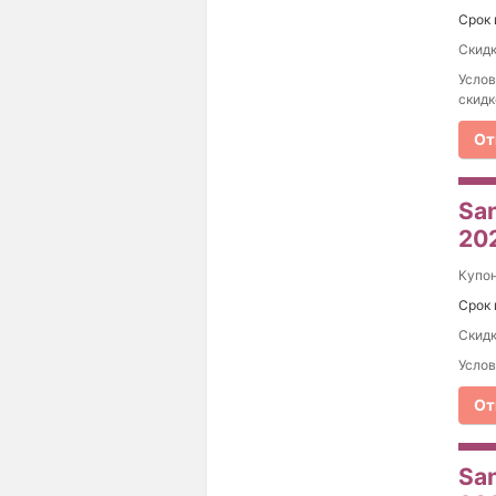
Срок 
Скидк
Услов
скидк
От
Sa
20
Купо
Срок 
Скидк
Услов
От
Sa