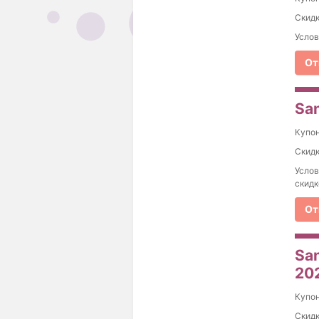
Скидк
Услов
От
Sa
Купо
Скидк
Услов
скидк
От
Sa
20
Купо
Скидк