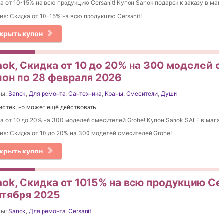
а от 10-15% на вcю продукцию Cersanit! Купон Sanok подарок к заказу в ма
ия: Скидка от 10-15% на вcю продукцию Cersanit!
крыть купон
nok, Скидка от 10 до 20% на 300 моделей
пон по 28 февраля 2026
ны:
Sanok
,
Для ремонта
,
Сантехника
,
Краны
,
Смесители
,
Души
истек, но может ещё действовать
а от 10 до 20% на 300 моделей смесителей Grohe! Купон Sanok SALE в мага
ия: Скидка от 10 до 20% на 300 моделей смесителей Grohe!
крыть купон
ok, Скидка от 1015% на вcю продукцию Ce
нтября 2025
ны:
Sanok
,
Для ремонта
,
Cersanit