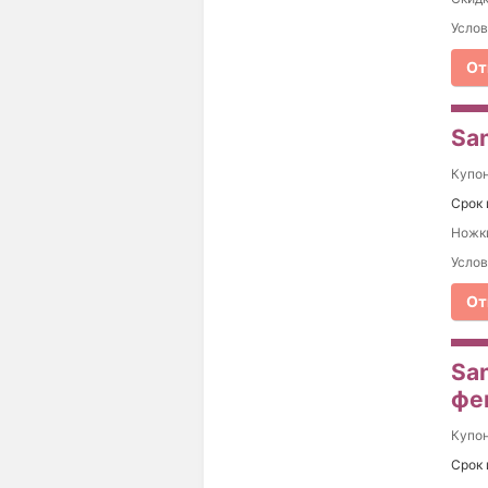
Услов
От
Sa
Купо
Срок 
Ножки
Услов
От
San
фе
Купо
Срок 