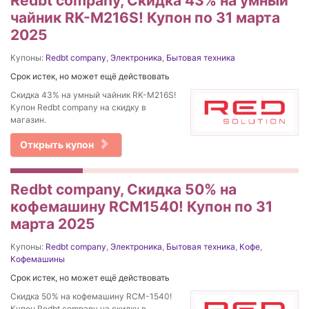
Redbt company, Скидка 43% на умный
чайник RK-M216S! Купон по 31 марта
2025
Купоны:
Redbt company
,
Электроника
,
Бытовая техника
Срок истек, но может ещё действовать
Скидка 43% на умный чайник RK-M216S!
Купон Redbt company на скидку в
магазин.
Открыть купон
Redbt company, Скидка 50% на
кофемашину RCM1540! Купон по 31
марта 2025
Купоны:
Redbt company
,
Электроника
,
Бытовая техника
,
Кофе
,
Кофемашины
Срок истек, но может ещё действовать
Скидка 50% на кофемашину RCM-1540!
Купон Redbt company на скидку в