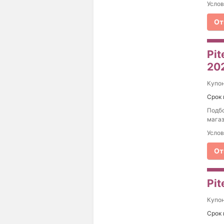
Услов
От
Pi
20
Купо
Срок 
Подбо
магаз
Услов
От
Pi
Купо
Срок 