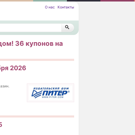
О нас
Контакты
дом! 36 купонов на
бря 2026
газин.
5