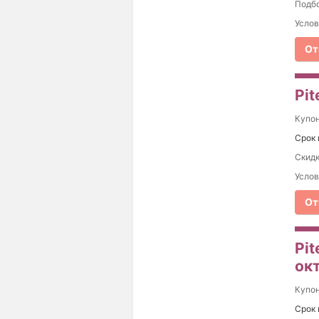
Подбо
Услов
От
Pit
Купо
Срок 
Скидк
Услов
От
Pit
ок
Купо
Срок 