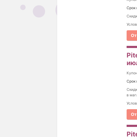
Срок 
Скидк
Услов
От
Pit
ию
Купо
Срок 
Скидк
в маг
Услов
От
Pi