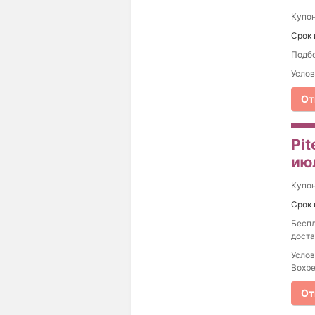
Купо
Срок 
Подбо
Услов
От
Pit
ию
Купо
Срок 
Беспл
доста
Услов
Boxbe
От