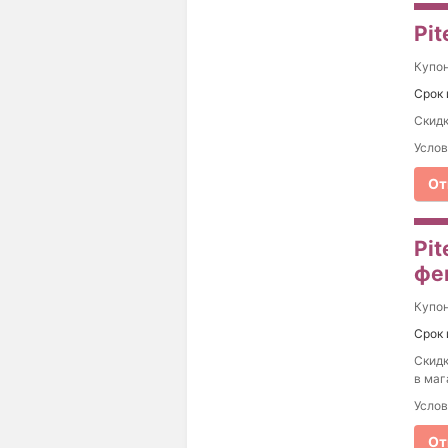
Pit
Купо
Срок 
Скидк
Услов
От
Pit
фе
Купо
Срок 
Скидк
в маг
Услов
От