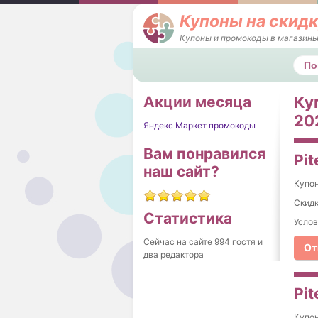
Купоны на скидк
Купоны и промокоды в магазины
Поис
Акции месяца
Ку
202
Яндекс Маркет промокоды
Вам понравился
Pit
наш сайт?
Купо
Скидк
Статистика
Услов
Сейчас на сайте 994 гостя и
От
два редактора
Pit
Купо