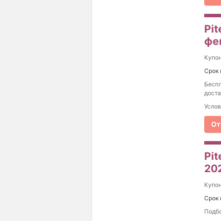
Pit
фе
Купо
Срок 
Беспл
доста
Услов
От
Pi
20
Купо
Срок 
Подбо