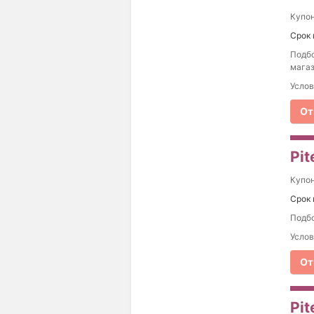
Купо
Срок 
Подбо
магаз
Услов
От
Pi
Купо
Срок 
Подбо
Услов
От
Pit