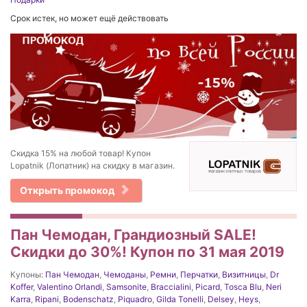
Срок истек, но может ещё действовать
Скидка 15% на любой товар! Купон
Lopatnik (Лопатник) на скидку в магазин.
Открыть промокод
Пан Чемодан, Грандиозный SALE!
Скидки до 30%! Купон по 31 мая 2019
Купоны:
Пан Чемодан
,
Чемоданы
,
Ремни
,
Перчатки
,
Визитницы
,
Dr
Koffer
,
Valentino Orlandi
,
Samsonite
,
Braccialini
,
Picard
,
Tosca Blu
,
Neri
Karra
,
Ripani
,
Bodenschatz
,
Piquadro
,
Gilda Tonelli
,
Delsey
,
Heys
,