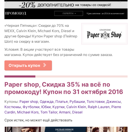
«Черная Пятница»: Скидки до 70% на
MEXX, Calvin Klein, Michael Kors, Diesel и
другие бренды! Купон Paper shop (Пейпер
Шоп) на скидку в магазин.
Условия: В акции участвуют все товары
магазина. Купон действует без ограничений по сумме заказа.
Открыть купон
Paper shop, Скидка 35% на всё по
промокоду! Купон по 31 октября 2016
Купоны:
Paper shop
,
Одежда
,
Платья
,
Рубашки
,
Толстовки
,
Джинсы
,
Костюмы
,
Футболки
,
Юбки
,
Куртки
,
Calvin Klein
,
Ralph Lauren
,
Pierre
Cardin
,
Michael Kors
,
Tom Tailor
,
Armani
,
Diesel
Срок истек, но может ещё действовать