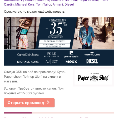
Cardin
,
Michael Kors
,
Tom Tailor
,
Armani
,
Diesel
Срок истек, но может ещё действовать
Скидка 35% на всё по промокоду! Купон
Paper shop (Пейпер Шоп) на скидку в
магазин.
Условия: Требуется ввести купон. При
покупке от 15 000 рублей.
Открыть промокод