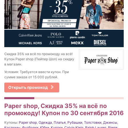
Скидка 35% на всё по промокоду на всё!
Купон Paper shop (Пейпер Шоп) на скидку
в магазин.
Условия: Требуется ввести купон. При
сумме заказа от 15 000 рублей.
Открыть промокод
Paper shop, Скидка 35% на всё по
промокоду! Купон по 30 сентября 2016
Купоны:
Paper shop
,
Одежда
,
Платья
,
Рубашки
,
Толстовки
,
Джинсы
,
Костюмы
,
Футболки
,
Юбки
,
Куртки
,
Calvin Klein
,
Ralph Lauren
,
Pierre