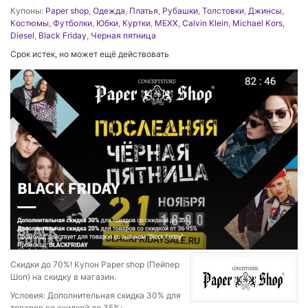
Купоны:
Paper shop
,
Одежда
,
Платья
,
Рубашки
,
Толстовки
,
Джинсы
,
Костюмы
,
Футболки
,
Юбки
,
Куртки
,
MEXX
,
Calvin Klein
,
Michael Kors
,
Diesel
,
Black Friday
,
Черная пятница
Срок истек, но может ещё действовать
Скидки до 70%! Купон Paper shop (Пейпер
Шоп) на скидку в магазин.
Условия: Дополнительная скидка 30% для
товаров со скидкой до 35%;