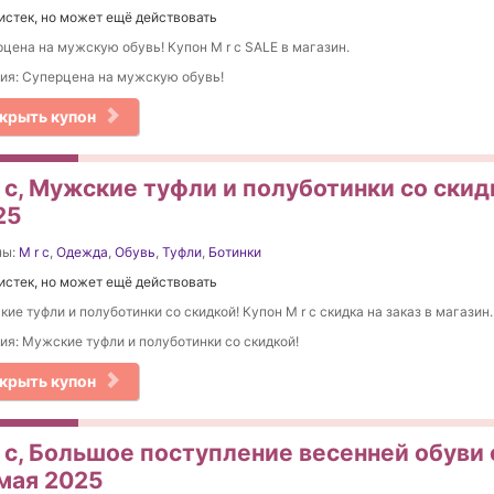
истек, но может ещё действовать
цена на мужскую обувь! Купон M r c SALE в магазин.
ия: Суперцена на мужскую обувь!
крыть купон
 c, Мужские туфли и полуботинки со скид
25
ны:
M r c
,
Одежда
,
Обувь
,
Туфли
,
Ботинки
истек, но может ещё действовать
ие туфли и полуботинки со скидкой! Купон M r c скидка на заказ в магазин.
ия: Мужские туфли и полуботинки со скидкой!
крыть купон
r c, Большое поступление весенней обуви 
 мая 2025