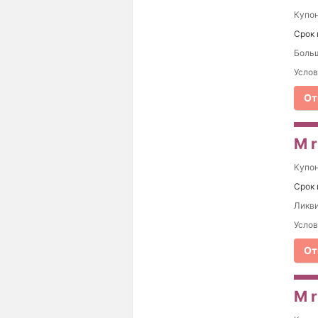
Купо
Срок 
Больш
Услов
От
M r
Купо
Срок 
Ликви
Услов
От
M r