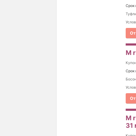
Срок 
Туфли
Услов
От
M r
Купо
Срок 
Босон
Услов
От
M r
31
Купо