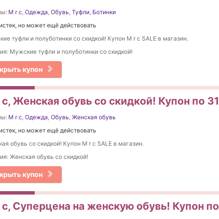
ны:
M r c
,
Одежда
,
Обувь
,
Туфли
,
Ботинки
истек, но может ещё действовать
ие туфли и полуботинки со скидкой! Купон M r c SALE в магазин.
ия: Мужские туфли и полуботинки со скидкой!
крыть купон
 c, Женская обувь со скидкой! Купон по 3
ны:
M r c
,
Одежда
,
Обувь
,
Женская обувь
истек, но может ещё действовать
ая обувь со скидкой! Купон M r c SALE в магазин.
ия: Женская обувь со скидкой!
крыть купон
 c, Суперцена на женскую обувь! Купон п