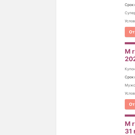
Срок 
Супер
Услов
От
M r
20
Купо
Срок 
Мужск
Услов
От
M 
31