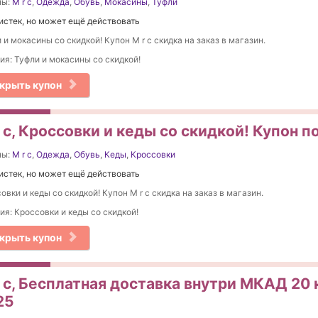
ны:
M r c
,
Одежда
,
Обувь
,
Мокасины
,
Туфли
истек, но может ещё действовать
 и мокасины со скидкой! Купон M r c скидка на заказ в магазин.
ия: Туфли и мокасины со скидкой!
крыть купон
 c, Кроссовки и кеды со скидкой! Купон п
ны:
M r c
,
Одежда
,
Обувь
,
Кеды
,
Кроссовки
истек, но может ещё действовать
овки и кеды со скидкой! Купон M r c скидка на заказ в магазин.
ия: Кроссовки и кеды со скидкой!
крыть купон
 c, Бесплатная доставка внутри МКАД 20 
25