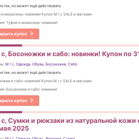
истек, но может ещё действовать
 и мокасины: новинки! Купон M r c SALE в магазин.
ия: Туфли и мокасины: новинки!
крыть купон
 c, Босоножки и сабо: новинки! Купон по 3
ны:
M r c
,
Одежда
,
Обувь
,
Босоножки
,
Сабо
истек, но может ещё действовать
ожки и сабо: новинки! Купон M r c SALE в магазин.
ия: Босоножки и сабо: новинки!
крыть купон
 c, Сумки и рюкзаки из натуральной кожи 
 мая 2025
ны:
M r c
,
Одежда
,
Обувь
,
Рюкзаки
,
Сумки