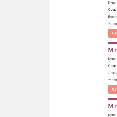
Купо
Срок 
Беспл
Услов
От
M r
Купо
Срок 
Ликви
Услов
От
M r
Купо