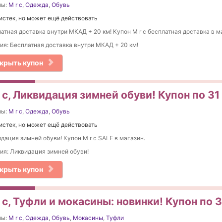
ны:
M r c
,
Одежда
,
Обувь
истек, но может ещё действовать
атная доставка внутри МКАД + 20 км! Купон M r c бесплатная доставка в м
ия: Бесплатная доставка внутри МКАД + 20 км!
крыть купон
 c, Ликвидация зимней обуви! Купон по 31
ны:
M r c
,
Одежда
,
Обувь
истек, но может ещё действовать
дация зимней обуви! Купон M r c SALE в магазин.
ия: Ликвидация зимней обуви!
крыть купон
 c, Туфли и мокасины: новинки! Купон по 
ны:
M r c
,
Одежда
,
Обувь
,
Мокасины
,
Туфли