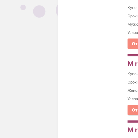
Купо
Срок 
Мужск
Услов
От
M r
Купо
Срок 
Женск
Услов
От
M r