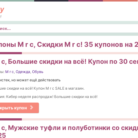
у
!
к
оны M r c, Скидки M r c! 35 купонов на 2
 c, Большие скидки на всё! Купон по 30 с
ны:
M r c
,
Одежда
,
Обувь
истек, но может ещё действовать
ие скидки на всё! Купон M r c SALE в магазин.
ия: Кибер неделя распродаж! Большие скидки на всё!
крыть купон
 c, Мужские туфли и полуботинки со скид
25