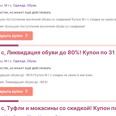
ны:
M r c
,
Одежда
,
Обувь
истек, но может ещё действовать
ое поступление весенней обуви со скидками! Купон M r c скидка на заказ в
ия: Большое поступление весенней обуви со скидками!
крыть купон
 c, Ликвидация обуви до 80%! Купон по 31
ны:
M r c
,
Одежда
,
Обувь
истек, но может ещё действовать
дация обуви до -80%! Купон M r c скидка на заказ в магазин.
ия: Ликвидация обуви до -80%!
крыть купон
 c, Туфли и мокасины со скидкой! Купон п