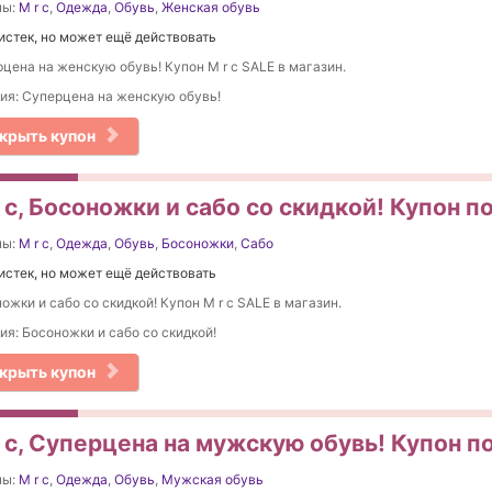
ны:
M r c
,
Одежда
,
Обувь
,
Женская обувь
истек, но может ещё действовать
цена на женскую обувь! Купон M r c SALE в магазин.
ия: Суперцена на женскую обувь!
крыть купон
 c, Босоножки и сабо со скидкой! Купон п
ны:
M r c
,
Одежда
,
Обувь
,
Босоножки
,
Сабо
истек, но может ещё действовать
ожки и сабо со скидкой! Купон M r c SALE в магазин.
ия: Босоножки и сабо со скидкой!
крыть купон
 c, Суперцена на мужскую обувь! Купон п
ны:
M r c
,
Одежда
,
Обувь
,
Мужская обувь