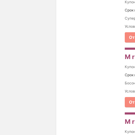
Купо
Срок 
Супер
Услов
От
M r
Купо
Срок 
Босон
Услов
От
M r
Купо