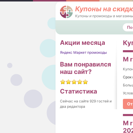
Купоны на скидк
Купоны и промокоды в магазины
Поис
Акции месяца
Куп
Яндекс Маркет промокоды
M r
Вам понравился
Купо
наш сайт?
Срок 
Больш
Статистика
Услов
Сейчас на сайте 929 гостей и
От
два редактора
M r
20