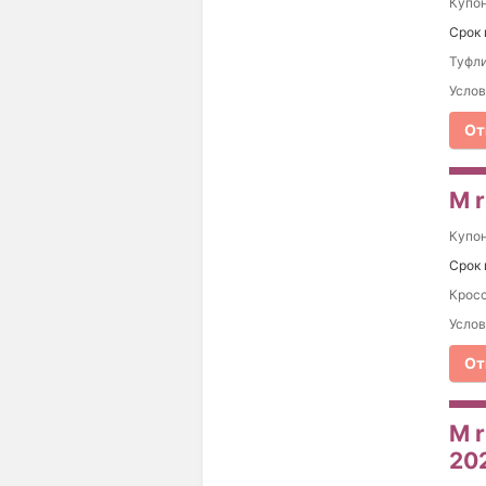
Купо
Срок 
Туфли
Услов
От
M r
Купо
Срок 
Кросс
Услов
От
M r
20