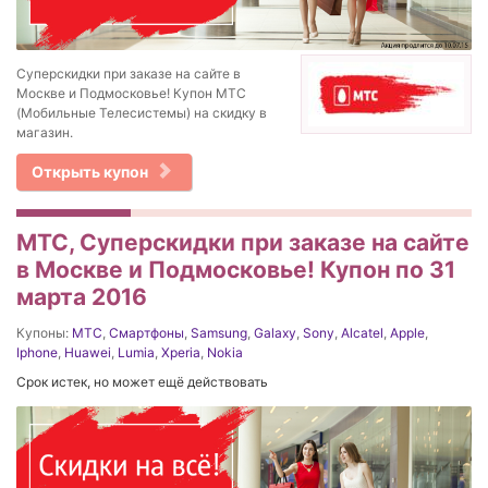
Суперскидки при заказе на сайте в
Москве и Подмосковье! Купон МТС
(Мобильные Телесистемы) на скидку в
магазин.
Открыть купон
МТС, Суперскидки при заказе на сайте
в Москве и Подмосковье! Купон по 31
марта 2016
Купоны:
МТС
,
Смартфоны
,
Samsung
,
Galaxy
,
Sony
,
Alcatel
,
Apple
,
Iphone
,
Huawei
,
Lumia
,
Xperia
,
Nokia
Срок истек, но может ещё действовать