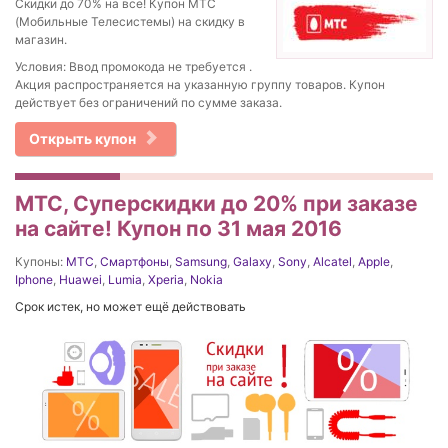
Скидки до 70% на все! Купон МТС
(Мобильные Телесистемы) на скидку в
магазин.
Условия: Ввод промокода не требуется .
Акция распространяется на указанную группу товаров. Купон
действует без ограничений по сумме заказа.
Открыть купон
МТС, Суперскидки до 20% при заказе
на сайте! Купон по 31 мая 2016
Купоны:
МТС
,
Смартфоны
,
Samsung
,
Galaxy
,
Sony
,
Alcatel
,
Apple
,
Iphone
,
Huawei
,
Lumia
,
Xperia
,
Nokia
Срок истек, но может ещё действовать