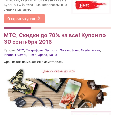
Супер скидки до 20% при заказе на сайте!
Купон МТС (Мобильные Телесистемы) на
скидку в магазин.
Открыть купон
МТС, Скидки до 70% на все! Купон по
30 сентября 2016
Купоны:
МТС
,
Смартфоны
,
Samsung
,
Galaxy
,
Sony
,
Alcatel
,
Apple
,
Iphone
,
Huawei
,
Lumia
,
Xperia
,
Nokia
Срок истек, но может ещё действовать