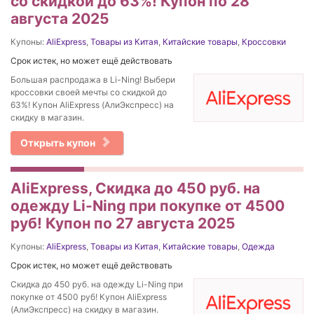
со скидкой до 63%! Купон по 28
августа 2025
Купоны:
AliExpress
,
Товары из Китая
,
Китайские товары
,
Кроссовки
Срок истек, но может ещё действовать
Большая распродажа в Li-Ning! Выбери
кроссовки своей мечты со скидкой до
63%! Купон AliExpress (АлиЭкспресс) на
скидку в магазин.
Открыть купон
AliExpress, Cкидка до 450 руб. на
одежду Li-Ning при покупке от 4500
руб! Купон по 27 августа 2025
Купоны:
AliExpress
,
Товары из Китая
,
Китайские товары
,
Одежда
Срок истек, но может ещё действовать
Cкидка до 450 руб. на одежду Li-Ning при
покупке от 4500 руб! Купон AliExpress
(АлиЭкспресс) на скидку в магазин.