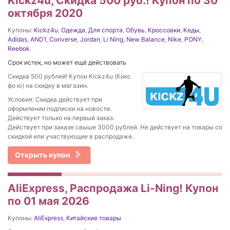
Kickz4u, Скидка 500 руб.! Купон по 30
октября 2020
Купоны:
Kickz4u
,
Одежда
,
Для спорта
,
Обувь
,
Кроссовки
,
Кеды
,
Adidas
,
AND1
,
Converse
,
Jordan
,
Li Ning
,
New Balance
,
Nike
,
PONY
,
Reebok
Срок истек, но может ещё действовать
Скидка 500 рублей! Купон Kickz4u (Кикс
фо ю) на скидку в магазин.
Условия: Скидка действует при
оформлении подписки на новости.
Действует только на первый заказ.
Действует при заказе свыше 3000 рублей. Не действует на товары со
скидкой или участвующие в распродаже.
Открыть купон
AliExpress, Распродажа Li-Ning! Купон
по 01 мая 2026
Купоны:
AliExpress
,
Китайские товары