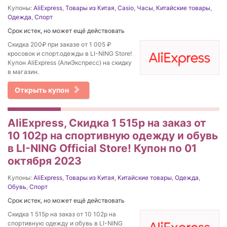
Купоны:
AliExpress
,
Товары из Китая
,
Casio
,
Часы
,
Китайские товары
,
Одежда
,
Спорт
Срок истек, но может ещё действовать
Скидка 200₽ при заказе от 1 005 ₽
кросовок и спорт.одежды в LI-NING Store!
Купон AliExpress (АлиЭкспресс) на скидку
в магазин.
Открыть купон
AliExpress, Скидка 1 515р на заказ от
10 102р на спортивную одежду и обувь
в LI-NING Official Store! Купон по 01
октября 2023
Купоны:
AliExpress
,
Товары из Китая
,
Китайские товары
,
Одежда
,
Обувь
,
Спорт
Срок истек, но может ещё действовать
Скидка 1 515р на заказ от 10 102р на
спортивную одежду и обувь в LI-NING