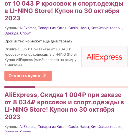
от 10 043 ₽ кросовок и спорт.одежды
в LI-NING Store! Купон по 30 октября
2023
Купоны:
AliExpress
,
Товары из Китая
,
Casio
,
Часы
,
Китайские товары
,
Одежда
,
Спорт
Срок истек, но может ещё действовать
Скидка 1 505 ₽ При заказе от 10 043 ₽
кросовок и спорт.одежды в LI-NING Store!
Купон AliExpress (АлиЭкспресс) на скидку
в магазин.
Открыть купон
AliExpress, Скидка 1 004₽ при заказе
от 8 034₽ кросовок и спорт.одежды в
LI-NING Store! Купон по 30 октября
2023
Купоны:
AliExpress
,
Товары из Китая
,
Casio
,
Часы
,
Китайские товары
,
Одежда
,
Спорт