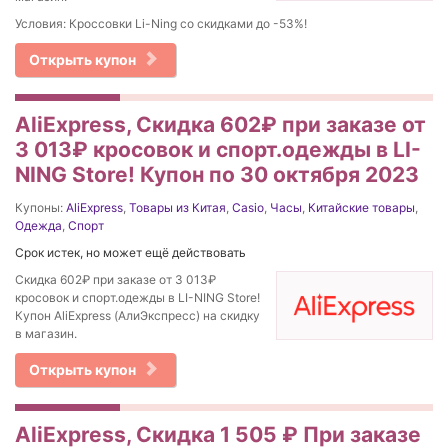
Условия: Кроссовки Li-Ning со скидками до -53%!
Открыть купон
AliExpress, Скидка 602₽ при заказе от
3 013₽ кросовок и спорт.одежды в LI-
NING Store! Купон по 30 октября 2023
Купоны:
AliExpress
,
Товары из Китая
,
Casio
,
Часы
,
Китайские товары
,
Одежда
,
Спорт
Срок истек, но может ещё действовать
Скидка 602₽ при заказе от 3 013₽
кросовок и спорт.одежды в LI-NING Store!
Купон AliExpress (АлиЭкспресс) на скидку
в магазин.
Открыть купон
AliExpress, Скидка 1 505 ₽ При заказе