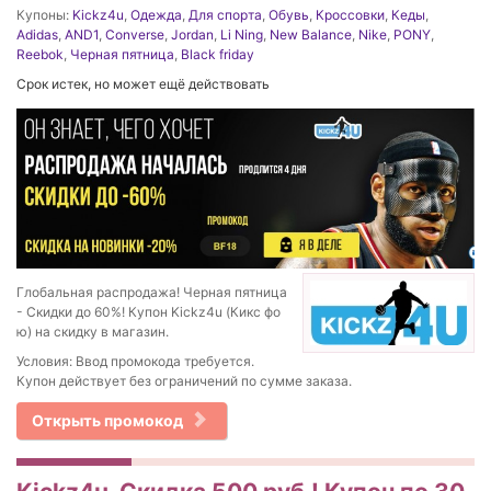
Купоны:
Kickz4u
,
Одежда
,
Для спорта
,
Обувь
,
Кроссовки
,
Кеды
,
Adidas
,
AND1
,
Converse
,
Jordan
,
Li Ning
,
New Balance
,
Nike
,
PONY
,
Reebok
,
Черная пятница
,
Black friday
Срок истек, но может ещё действовать
Глобальная распродажа! Черная пятница
- Скидки до 60%! Купон Kickz4u (Кикс фо
ю) на скидку в магазин.
Условия: Ввод промокода требуется.
Купон действует без ограничений по сумме заказа.
Открыть промокод