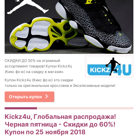
СКИДКИ ДО 50% на огромный
ассортимент товаров! Купон Kickz4u
(Кикс фо ю) на скидку в магазин.
Купон Kickz4u (Кикс фо ю) это скидки
только на оригинальные кроссовки и Эксклюзивные модели!
Открыть купон
Kickz4u, Глобальная распродажа!
Черная пятница - Скидки до 60%!
Купон по 25 ноября 2018