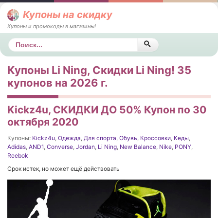
Купоны на скидку
Купоны и промокоды в магазины!
Поиск
Купоны Li Ning, Скидки Li Ning! 35
купонов на 2026 г.
Kickz4u, СКИДКИ ДО 50% Купон по 30
октября 2020
Купоны:
Kickz4u
,
Одежда
,
Для спорта
,
Обувь
,
Кроссовки
,
Кеды
,
Adidas
,
AND1
,
Converse
,
Jordan
,
Li Ning
,
New Balance
,
Nike
,
PONY
,
Reebok
Срок истек, но может ещё действовать