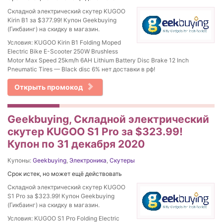
Складной электрический скутер KUGOO
Kirin B1 за $377.99! Купон Geekbuying
(Гикбаинг) на скидку в магазин.
Условия: KUGOO Kirin B1 Folding Moped
Electric Bike E-Scooter 250W Brushless
Motor Max Speed 25km/h 6AH Lithium Battery Disc Brake 12 Inch
Pneumatic Tires — Black disc 6% нет доставки в рф!
Открыть промокод
Geekbuying, Складной электрический
скутер KUGOO S1 Pro за $323.99!
Купон по 31 декабря 2020
Купоны:
Geekbuying
,
Электроника
,
Скутеры
Срок истек, но может ещё действовать
Складной электрический скутер KUGOO
S1 Pro за $323.99! Купон Geekbuying
(Гикбаинг) на скидку в магазин.
Условия: KUGOO S1 Pro Folding Electric