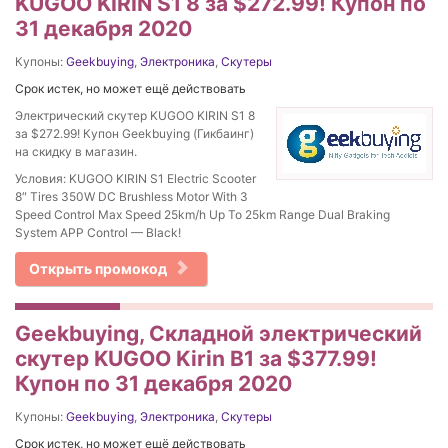
KUGOO KIRIN S1 8 за $272.99! Купон по
31 декабря 2020
Купоны:
Geekbuying
,
Электроника
,
Скутеры
Срок истек, но может ещё действовать
Электрический скутер KUGOO KIRIN S1 8
за $272.99! Купон Geekbuying (Гикбаинг)
на скидку в магазин.
Условия: KUGOO KIRIN S1 Electric Scooter
8″ Tires 350W DC Brushless Motor With 3
Speed Control Max Speed 25km/h Up To 25km Range Dual Braking
System APP Control — Black!
Открыть промокод
Geekbuying, Складной электрический
скутер KUGOO Kirin B1 за $377.99!
Купон по 31 декабря 2020
Купоны:
Geekbuying
,
Электроника
,
Скутеры
Срок истек, но может ещё действовать