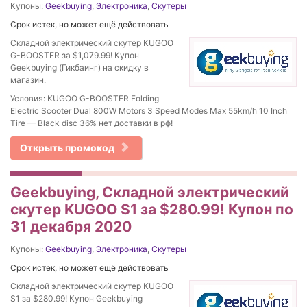
Купоны:
Geekbuying
,
Электроника
,
Скутеры
Срок истек, но может ещё действовать
Складной электрический скутер KUGOO
G-BOOSTER за $1,079.99! Купон
Geekbuying (Гикбаинг) на скидку в
магазин.
Условия: KUGOO G-BOOSTER Folding
Electric Scooter Dual 800W Motors 3 Speed Modes Max 55km/h 10 Inch
Tire — Black disc 36% нет доставки в рф!
Открыть промокод
Geekbuying, Складной электрический
скутер KUGOO S1 за $280.99! Купон по
31 декабря 2020
Купоны:
Geekbuying
,
Электроника
,
Скутеры
Срок истек, но может ещё действовать
Складной электрический скутер KUGOO
S1 за $280.99! Купон Geekbuying