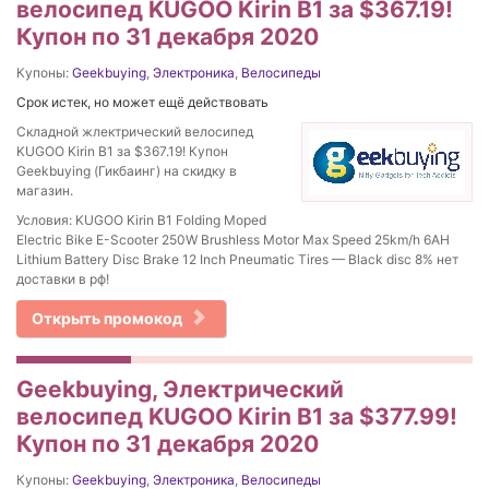
велосипед KUGOO Kirin B1 за $367.19!
Купон по 31 декабря 2020
Купоны:
Geekbuying
,
Электроника
,
Велосипеды
Срок истек, но может ещё действовать
Складной жлектрический велосипед
KUGOO Kirin B1 за $367.19! Купон
Geekbuying (Гикбаинг) на скидку в
магазин.
Условия: KUGOO Kirin B1 Folding Moped
Electric Bike E-Scooter 250W Brushless Motor Max Speed 25km/h 6AH
Lithium Battery Disc Brake 12 Inch Pneumatic Tires — Black disc 8% нет
доставки в рф!
Открыть промокод
Geekbuying, Электрический
велосипед KUGOO Kirin B1 за $377.99!
Купон по 31 декабря 2020
Купоны:
Geekbuying
,
Электроника
,
Велосипеды