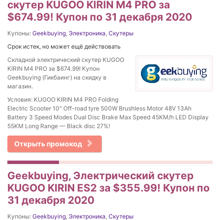
скутер KUGOO KIRIN M4 PRO за
$674.99! Купон по 31 декабря 2020
Купоны:
Geekbuying
,
Электроника
,
Скутеры
Срок истек, но может ещё действовать
Складной электрический скутер KUGOO
KIRIN M4 PRO за $674.99! Купон
Geekbuying (Гикбаинг) на скидку в
магазин.
Условия: KUGOO KIRIN M4 PRO Folding
Electric Scooter 10″ Off-road tyre 500W Brushless Motor 48V 13Ah
Battery 3 Speed Modes Dual Disc Brake Max Speed 45KM/h LED Display
55KM Long Range — Black disc 27%!
Открыть промокод
Geekbuying, Электрический скутер
KUGOO KIRIN ES2 за $355.99! Купон по
31 декабря 2020
Купоны:
Geekbuying
,
Электроника
,
Скутеры