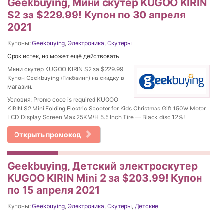
Geekbuying, Мини скутер KUGOO KIRIN
S2 за $229.99! Купон по 30 апреля
2021
Купоны:
Geekbuying
,
Электроника
,
Скутеры
Срок истек, но может ещё действовать
Мини скутер KUGOO KIRIN S2 за $229.99!
Купон Geekbuying (Гикбаинг) на скидку в
магазин.
Условия: Promo code is required KUGOO
KIRIN S2 Mini Folding Electric Scooter for Kids Christmas Gift 150W Motor
LCD Display Screen Max 25KM/H 5.5 Inch Tire — Black disc 12%!
Открыть промокод
Geekbuying, Детский электроскутер
KUGOO KIRIN Mini 2 за $203.99! Купон
по 15 апреля 2021
Купоны:
Geekbuying
,
Электроника
,
Скутеры
,
Детские