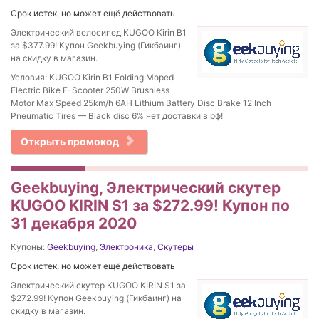
Срок истек, но может ещё действовать
Электрический велосипед KUGOO Kirin B1
за $377.99! Купон Geekbuying (Гикбаинг)
на скидку в магазин.
Условия: KUGOO Kirin B1 Folding Moped
Electric Bike E-Scooter 250W Brushless
Motor Max Speed 25km/h 6AH Lithium Battery Disc Brake 12 Inch
Pneumatic Tires — Black disc 6% нет доставки в рф!
Открыть промокод
Geekbuying, Электрический скутер
KUGOO KIRIN S1 за $272.99! Купон по
31 декабря 2020
Купоны:
Geekbuying
,
Электроника
,
Скутеры
Срок истек, но может ещё действовать
Электрический скутер KUGOO KIRIN S1 за
$272.99! Купон Geekbuying (Гикбаинг) на
скидку в магазин.