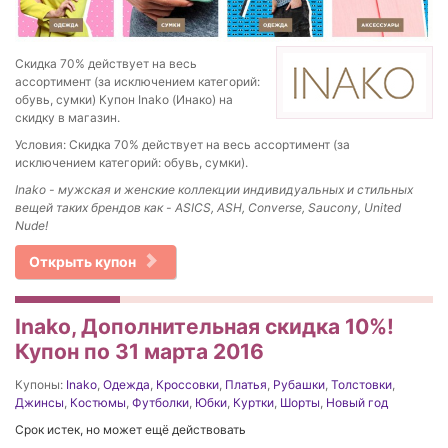
Скидка 70% действует на весь
ассортимент (за исключением категорий:
обувь, сумки) Купон Inako (Инако) на
скидку в магазин.
Условия: Скидка 70% действует на весь ассортимент (за
исключением категорий: обувь, сумки).
Inako - мужская и женские коллекции индивидуальных и стильных
вещей таких брендов как - ASICS, ASH, Converse, Saucony, United
Nude!
Открыть купон
Inako, Дополнительная скидка 10%!
Купон по 31 марта 2016
Купоны:
Inako
,
Одежда
,
Кроссовки
,
Платья
,
Рубашки
,
Толстовки
,
Джинсы
,
Костюмы
,
Футболки
,
Юбки
,
Куртки
,
Шорты
,
Новый год
Срок истек, но может ещё действовать