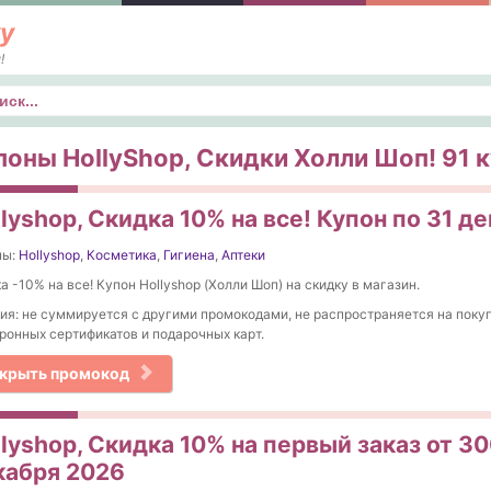
у
!
к
поны HollyShop, Скидки Холли Шоп! 91 к
lyshop, Скидка 10% на все! Купон по 31 д
ны:
Hollyshop
,
Косметика
,
Гигиена
,
Аптеки
а -10% на все! Купон Hollyshop (Холли Шоп) на скидку в магазин.
ия: не суммируется с другими промокодами, не распространяется на поку
ронных сертификатов и подарочных карт.
крыть промокод
lyshop, Скидка 10% на первый заказ от 30
кабря 2026