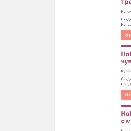
тр
Купо
Скидк
Holly
От
Ho
чу
Купо
Скидк
Holly
От
Ho
с 
Купо