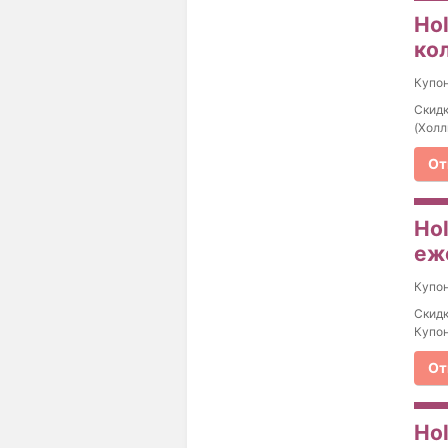
Ho
ко
Купо
Скидк
(Холл
От
Ho
еж
Купо
Скидк
Купон
От
Ho