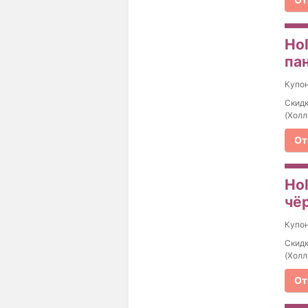
Ho
пан
Купо
Скидк
(Холл
От
Ho
чёр
Купо
Скидк
(Холл
От