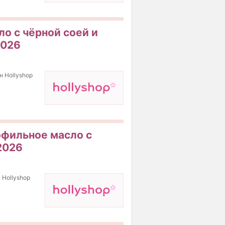
о с чёрной соей и
2026
н Hollyshop
офильное масло с
 2026
 Hollyshop