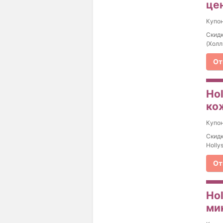
це
Купо
Скидк
(Холл
От
Ho
кож
Купо
Скидк
Holly
От
Ho
ми