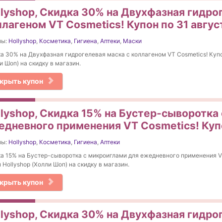
llyshop, Скидка 30% на Двухфазная гидро
ллагеном VT Cosmetics! Купон по 31 авгус
ны:
Hollyshop
,
Косметика
,
Гигиена
,
Аптеки
,
Маски
а 30% на Двухфазная гидрогелевая маска с коллагеном VT Cosmetics! Купо
и Шоп) на скидку в магазин.
крыть купон
llyshop, Скидка 15% на Бустер-сыворотка
едневного применения VT Cosmetics! Купо
ны:
Hollyshop
,
Косметика
,
Гигиена
,
Аптеки
а 15% на Бустер-сыворотка с микроиглами для ежедневного применения V
 Hollyshop (Холли Шоп) на скидку в магазин.
крыть купон
llyshop, Скидка 30% на Двухфазная гидро