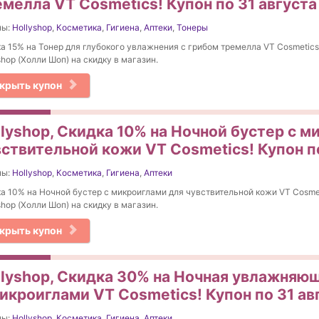
емелла VT Cosmetics! Купон по 31 августа
ны:
Hollyshop
,
Косметика
,
Гигиена
,
Аптеки
,
Тонеры
а 15% на Тонер для глубокого увлажнения с грибом тремелла VT Cosmetics
shop (Холли Шоп) на скидку в магазин.
крыть купон
llyshop, Скидка 10% на Ночной бустер с м
вствительной кожи VT Cosmetics! Купон п
ны:
Hollyshop
,
Косметика
,
Гигиена
,
Аптеки
а 10% на Ночной бустер с микроиглами для чувствительной кожи VT Cosmet
shop (Холли Шоп) на скидку в магазин.
крыть купон
llyshop, Скидка 30% на Ночная увлажняю
микроиглами VT Cosmetics! Купон по 31 ав
ны:
Hollyshop
,
Косметика
,
Гигиена
,
Аптеки