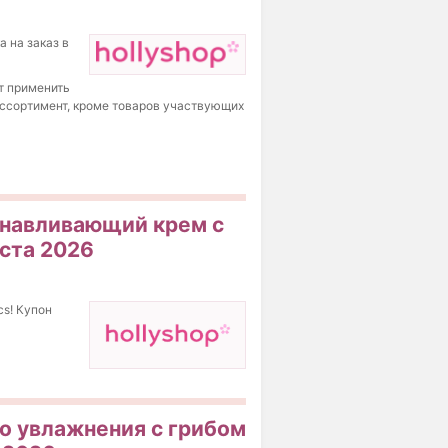
а на заказ в
т применить
 ассортимент, кроме товаров участвующих
танавливающий крем с
уста 2026
s! Купон
го увлажнения с грибом