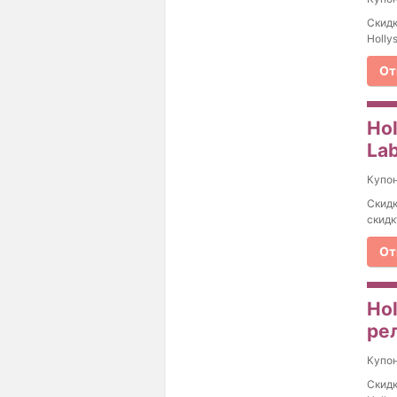
Скидк
Holly
От
Ho
Lab
Купо
Скидк
скидк
От
Ho
ре
Купо
Скидк