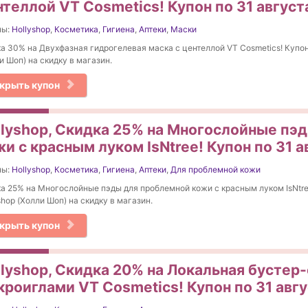
нтеллой VT Cosmetics! Купон по 31 август
ны:
Hollyshop
,
Косметика
,
Гигиена
,
Аптеки
,
Маски
а 30% на Двухфазная гидрогелевая маска с центеллой VT Cosmetics! Купон
и Шоп) на скидку в магазин.
крыть купон
llyshop, Скидка 25% на Многослойные пэ
и с красным луком IsNtree! Купон по 31 а
ны:
Hollyshop
,
Косметика
,
Гигиена
,
Аптеки
,
Для проблемной кожи
а 25% на Многослойные пэды для проблемной кожи с красным луком IsNtre
shop (Холли Шоп) на скидку в магазин.
крыть купон
llyshop, Скидка 20% на Локальная бустер
кроиглами VT Cosmetics! Купон по 31 авг