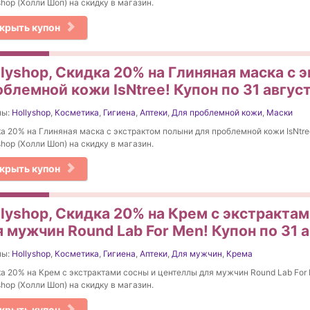
shop (Холли Шоп) на скидку в магазин.
крыть купон
llyshop, Скидка 20% на Глиняная маска с 
блемной кожи IsNtree! Купон по 31 авгус
ны:
Hollyshop
,
Косметика
,
Гигиена
,
Аптеки
,
Для проблемной кожи
,
Маски
а 20% на Глиняная маска с экстрактом полыни для проблемной кожи IsNtre
shop (Холли Шоп) на скидку в магазин.
крыть купон
llyshop, Скидка 20% на Крем с экстракта
 мужчин Round Lab For Men! Купон по 31 
ны:
Hollyshop
,
Косметика
,
Гигиена
,
Аптеки
,
Для мужчин
,
Крема
а 20% на Крем с экстрактами сосны и центеллы для мужчин Round Lab For
shop (Холли Шоп) на скидку в магазин.
крыть купон