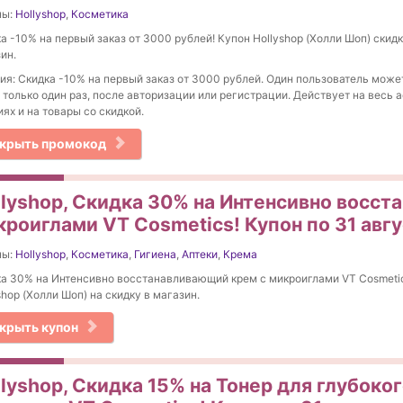
ны:
Hollyshop
,
Косметика
а -10% на первый заказ от 3000 рублей! Купон Hollyshop (Холли Шоп) скидк
ин.
ия: Скидка -10% на первый заказ от 3000 рублей. Один пользователь може
 только один раз, после авторизации или регистрации. Действует на весь
иях и на товары со скидкой.
крыть промокод
llyshop, Скидка 30% на Интенсивно восс
кроиглами VT Cosmetics! Купон по 31 авг
ны:
Hollyshop
,
Косметика
,
Гигиена
,
Аптеки
,
Крема
а 30% на Интенсивно восстанавливающий крем с микроиглами VT Cosmetic
shop (Холли Шоп) на скидку в магазин.
крыть купон
llyshop, Скидка 15% на Тонер для глубоко