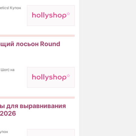
tics! Купон
ющий лосьон Round
 Шоп) на
ды для выравнивания
 2026
упон