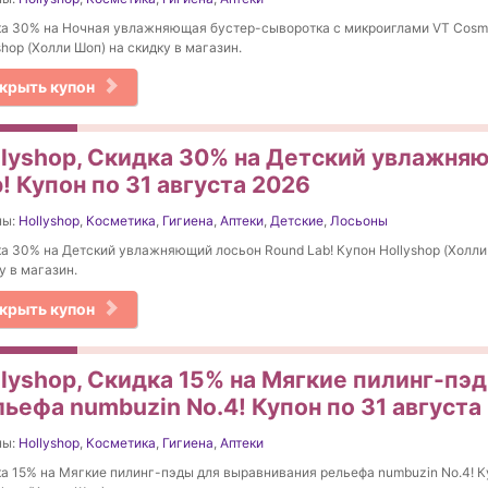
а 30% на Ночная увлажняющая бустер-сыворотка с микроиглами VT Cosme
shop (Холли Шоп) на скидку в магазин.
крыть купон
llyshop, Скидка 30% на Детский увлажня
! Купон по 31 августа 2026
ны:
Hollyshop
,
Косметика
,
Гигиена
,
Аптеки
,
Детские
,
Лосьоны
а 30% на Детский увлажняющий лосьон Round Lab! Купон Hollyshop (Холли
у в магазин.
крыть купон
llyshop, Скидка 15% на Мягкие пилинг-пэ
льефа numbuzin No.4! Купон по 31 августа
ны:
Hollyshop
,
Косметика
,
Гигиена
,
Аптеки
а 15% на Мягкие пилинг-пэды для выравнивания рельефа numbuzin No.4! К