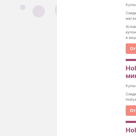
Купо
Скидк
магаз
Услов
купон
в акц
От
Ho
ми
Купо
Скидк
Holly
От
Ho