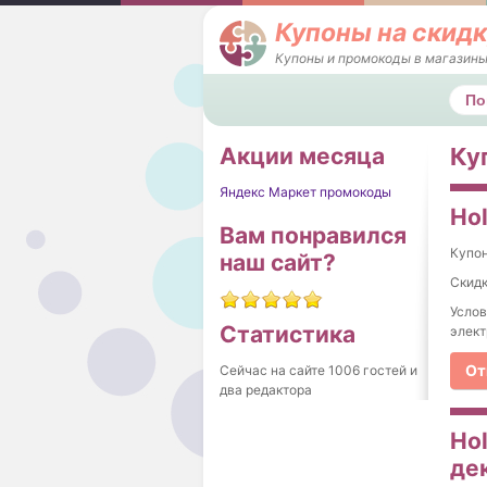
Купоны на скидк
Купоны и промокоды в магазины
Поис
Акции месяца
Ку
Яндекс Маркет промокоды
Hol
Вам понравился
Купо
наш сайт?
Скидк
Услов
Статистика
элект
От
Сейчас на сайте 1006 гостей и
два редактора
Hol
де