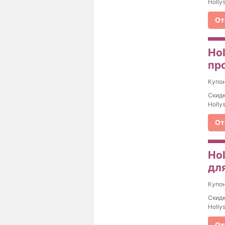
Holly
От
Ho
про
Купо
Скидк
Holly
От
Ho
для
Купо
Скидк
Holly
От