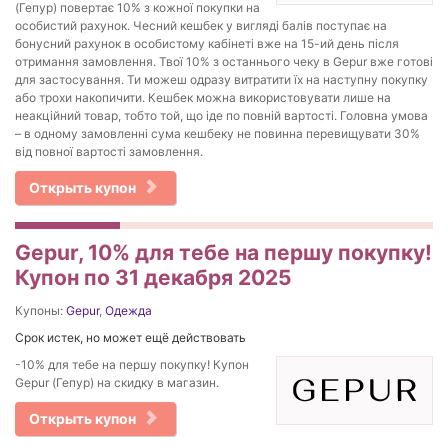
(Гепур) повертає 10% з кожної покупки на
особистий рахунок. Чесний кешбек у вигляді балів поступає на
бонусний рахунок в особистому кабінеті вже на 15-ий день після
отримання замовлення. Твої 10% з останнього чеку в Gepur вже готові
для застосування. Ти можеш одразу витратити їх на наступну покупку
або трохи накопичити. Кешбек можна використовувати лише на
неакційний товар, тобто той, що іде по повній вартості. Головна умова
– в одному замовленні сума кешбеку не повинна перевищувати 30%
від повної вартості замовлення.
Открыть купон
Gepur, 10% для тебе на першу покупку!
Купон по 31 декабря 2025
Купоны:
Gepur
,
Одежда
Срок истек, но может ещё действовать
-10% для тебе на першу покупку! Купон
Gepur (Гепур) на скидку в магазин.
Открыть купон