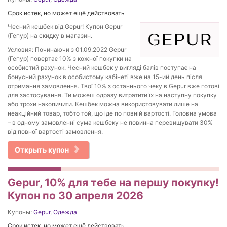
Срок истек, но может ещё действовать
Чесний кешбек від Gepur! Купон Gepur
(Гепур) на скидку в магазин.
Условия: Починаючи з 01.09.2022 Gepur
(Гепур) повертає 10% з кожної покупки на
особистий рахунок. Чесний кешбек у вигляді балів поступає на
бонусний рахунок в особистому кабінеті вже на 15-ий день після
отримання замовлення. Твої 10% з останнього чеку в Gepur вже готові
для застосування. Ти можеш одразу витратити їх на наступну покупку
або трохи накопичити. Кешбек можна використовувати лише на
неакційний товар, тобто той, що іде по повній вартості. Головна умова
– в одному замовленні сума кешбеку не повинна перевищувати 30%
від повної вартості замовлення.
Открыть купон
Gepur, 10% для тебе на першу покупку!
Купон по 30 апреля 2026
Купоны:
Gepur
,
Одежда
Срок истек, но может ещё действовать