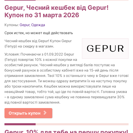
Gepur, Чесний кешбек від Gepur!
Купон по 31 марта 2026
Купоны:
Gepur
,
Одежда
Срок истек, но может ещё действовать
Чесний кешбек від Gepur! Купон Gepur
(Гепур) на скидку в магазин.
Условия: Починаючи з 01.09.2022 Gepur
(Гепур) повертає 10% з кожної покупки на
особистий рахунок. Чесний кешбек у вигляді балів поступає на
бонусний рахунок в особистому кабінеті вже на 15-ий день після
отримання замовлення. Твої 10% з останнього чеку в Gepur вже готові
для застосування. Ти можеш одразу витратити їх на наступну покупку
або трохи накопичити. Кешбек можна використовувати лише на
неакційний товар, тобто той, що іде по повній вартості. Головна умова
– в одному замовленні сума кешбеку не повинна перевищувати 30%
від повної вартості замовлення.
Открыть купон
Gepur, 10% для тебе на першу покупку!