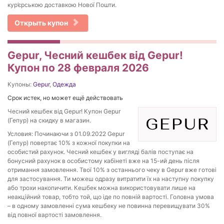
кур’єрською доставкою Нової Пошти.
Открыть купон
Gepur, Чесний кешбек від Gepur!
Купон по 28 февраля 2026
Купоны:
Gepur
,
Одежда
Срок истек, но может ещё действовать
Чесний кешбек від Gepur! Купон Gepur
(Гепур) на скидку в магазин.
Условия: Починаючи з 01.09.2022 Gepur
(Гепур) повертає 10% з кожної покупки на
особистий рахунок. Чесний кешбек у вигляді балів поступає на
бонусний рахунок в особистому кабінеті вже на 15-ий день після
отримання замовлення. Твої 10% з останнього чеку в Gepur вже готові
для застосування. Ти можеш одразу витратити їх на наступну покупку
або трохи накопичити. Кешбек можна використовувати лише на
неакційний товар, тобто той, що іде по повній вартості. Головна умова
– в одному замовленні сума кешбеку не повинна перевищувати 30%
від повної вартості замовлення.