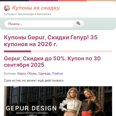
Купоны на скидку
Купоны и промокоды в магазины!
Поиск
Купоны Gepur, Скидки Гепур! 35
купонов на 2026 г.
Gepur, Скидки до 50%. Купон по 30
сентября 2025
Купоны:
Gepur
,
Обувь
,
Одежда
,
Платья
Срок истек, но может ещё действовать