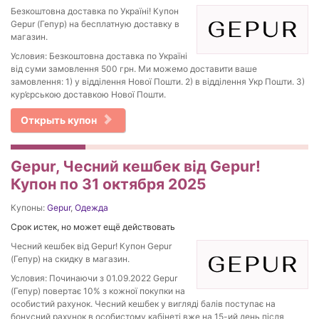
Безкоштовна доставка по Україні! Купон
Gepur (Гепур) на бесплатную доставку в
магазин.
Условия: Безкоштовна доставка по Україні
від суми замовлення 500 грн. Ми можемо доставити ваше
замовлення: 1) у відділення Нової Пошти. 2) в відділення Укр Пошти. 3)
кур’єрською доставкою Нової Пошти.
Открыть купон
Gepur, Чесний кешбек від Gepur!
Купон по 31 октября 2025
Купоны:
Gepur
,
Одежда
Срок истек, но может ещё действовать
Чесний кешбек від Gepur! Купон Gepur
(Гепур) на скидку в магазин.
Условия: Починаючи з 01.09.2022 Gepur
(Гепур) повертає 10% з кожної покупки на
особистий рахунок. Чесний кешбек у вигляді балів поступає на
бонусний рахунок в особистому кабінеті вже на 15-ий день після