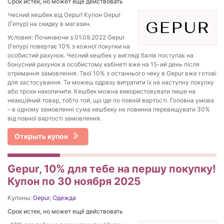
Срок истек, но может ещё действовать
Чесний кешбек від Gepur! Купон Gepur
(Гепур) на скидку в магазин.
Условия: Починаючи з 01.09.2022 Gepur
(Гепур) повертає 10% з кожної покупки на
особистий рахунок. Чесний кешбек у вигляді балів поступає на
бонусний рахунок в особистому кабінеті вже на 15-ий день після
отримання замовлення. Твої 10% з останнього чеку в Gepur вже готові
для застосування. Ти можеш одразу витратити їх на наступну покупку
або трохи накопичити. Кешбек можна використовувати лише на
неакційний товар, тобто той, що іде по повній вартості. Головна умова
– в одному замовленні сума кешбеку не повинна перевищувати 30%
від повної вартості замовлення.
Открыть купон
Gepur, 10% для тебе на першу покупку!
Купон по 30 ноября 2025
Купоны:
Gepur
,
Одежда
Срок истек, но может ещё действовать