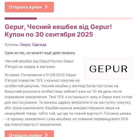
Открыть купон
Gepur, Чесний кешбек від Gepur!
Купон по 30 сентября 2025
Купоны:
Gepur
,
Одежда
Срок истек, но может ещё действовать
Чесний кешбек від Gepur! Купон Gepur
(Гепур) на скидку в магазин.
Условия: Починаючи з 01.09.2022 Gepur
(Гепур) повертає 10% з кожної покупки на
особистий рахунок. Чесний кешбек у вигляді балів поступає на
бонусний рахунок в особистому кабінеті вже на 15-ий день після
отримання замовлення. Твої 10% з останнього чеку в Gepur вже готові
для застосування. Ти можеш одразу витратити їх на наступну покупку
або трохи накопичити. Кешбек можна використовувати лише на
неакційний товар, тобто той, що іде по повній вартості. Головна умова
– в одному замовленні сума кешбеку не повинна перевищувати 30%
від повної вартості замовлення.
Открыть купон