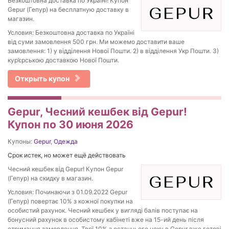
Безкоштовна доставка по Україні! Купон
Gepur (Гепур) на бесплатную доставку в
магазин.
Условия: Безкоштовна доставка по Україні
від суми замовлення 500 грн. Ми можемо доставити ваше
замовлення: 1) у відділення Нової Пошти. 2) в відділення Укр Пошти. 3)
кур’єрською доставкою Нової Пошти.
Открыть купон
Gepur, Чесний кешбек від Gepur!
Купон по 30 июня 2026
Купоны:
Gepur
,
Одежда
Срок истек, но может ещё действовать
Чесний кешбек від Gepur! Купон Gepur
(Гепур) на скидку в магазин.
Условия: Починаючи з 01.09.2022 Gepur
(Гепур) повертає 10% з кожної покупки на
особистий рахунок. Чесний кешбек у вигляді балів поступає на
бонусний рахунок в особистому кабінеті вже на 15-ий день після
отримання замовлення. Твої 10% з останнього чеку в Gepur вже готові