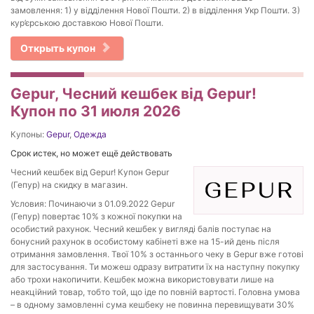
замовлення: 1) у відділення Нової Пошти. 2) в відділення Укр Пошти. 3)
кур’єрською доставкою Нової Пошти.
Открыть купон
Gepur, Чесний кешбек від Gepur!
Купон по 31 июля 2026
Купоны:
Gepur
,
Одежда
Срок истек, но может ещё действовать
Чесний кешбек від Gepur! Купон Gepur
(Гепур) на скидку в магазин.
Условия: Починаючи з 01.09.2022 Gepur
(Гепур) повертає 10% з кожної покупки на
особистий рахунок. Чесний кешбек у вигляді балів поступає на
бонусний рахунок в особистому кабінеті вже на 15-ий день після
отримання замовлення. Твої 10% з останнього чеку в Gepur вже готові
для застосування. Ти можеш одразу витратити їх на наступну покупку
або трохи накопичити. Кешбек можна використовувати лише на
неакційний товар, тобто той, що іде по повній вартості. Головна умова
– в одному замовленні сума кешбеку не повинна перевищувати 30%