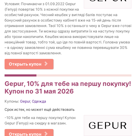
Условия: Починаючи з 01.09.2022 Gepur
(Гепур) повертає 10% з кожної покупки на
особистий рахунок. Чесний кешбек у вигляді балів поступає на
бонусний рахунок в особистому кабінеті вже на 15-ий день після
отримання замовлення. Твої 10% з останнього чеку в Gepur вже готові
для застосування. Ти можеш одразу витратити їх на наступну покупку
або трохи накопичити. Кешбек можна використовувати лише на
неакційний товар, тобто той, що іде по повній вартості. Головна умова
– в одному замовленні сума кешбеку не повинна перевищувати 30%
від повної вартості замовлення.
Открыть купон
Gepur, 10% для тебе на першу покупку!
Купон по 31 мая 2026
Купоны:
Gepur
,
Одежда
Срок истек, но может ещё действовать
-10% для тебе на першу покупку! Купон
Gepur (Гепур) на скидку в магазин.
Открыть купон