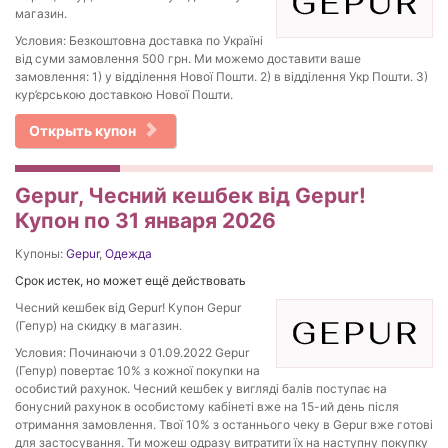
магазин.
Условия: Безкоштовна доставка по Україні
від суми замовлення 500 грн. Ми можемо доставити ваше
замовлення: 1) у відділення Нової Пошти. 2) в відділення Укр Пошти. 3)
кур’єрською доставкою Нової Пошти.
Открыть купон
Gepur, Чесний кешбек від Gepur!
Купон по 31 января 2026
Купоны:
Gepur
,
Одежда
Срок истек, но может ещё действовать
Чесний кешбек від Gepur! Купон Gepur
(Гепур) на скидку в магазин.
Условия: Починаючи з 01.09.2022 Gepur
(Гепур) повертає 10% з кожної покупки на
особистий рахунок. Чесний кешбек у вигляді балів поступає на
бонусний рахунок в особистому кабінеті вже на 15-ий день після
отримання замовлення. Твої 10% з останнього чеку в Gepur вже готові
для застосування. Ти можеш одразу витратити їх на наступну покупку