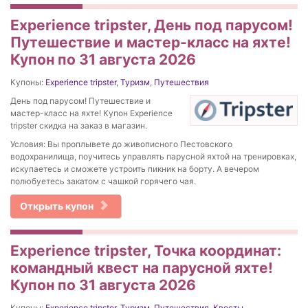
Experience tripster, День под парусом!
Путешествие и мастер-класс на яхте!
Купон по 31 августа 2026
Купоны:
Experience tripster
,
Туризм
,
Путешествия
День под парусом! Путешествие и
мастер-класс на яхте! Купон Experience
tripster скидка на заказ в магазин.
Условия: Вы проплывете до живописного Пестовского
водохранилища, поучитесь управлять парусной яхтой на тренировках,
искупаетесь и сможете устроить пикник на борту. А вечером
полюбуетесь закатом с чашкой горячего чая.
Открыть купон
Experience tripster, Точка координат:
командный квест на парусной яхте!
Купон по 31 августа 2026
Купоны:
Experience tripster
,
Туризм
,
Путешествия
,
Квесты