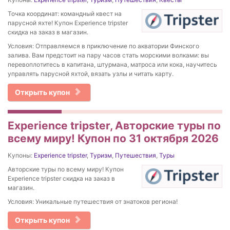
Точка координат: командный квест на
парусной яхте! Купон Experience tripster
скидка на заказ в магазин.
Условия: Отправляемся в приключение по акватории Финского
залива. Вам предстоит на пару часов стать морскими волками: вы
перевоплотитесь в капитана, штурмана, матроса или кока, научитесь
управлять парусной яхтой, вязать узлы и читать карту.
Открыть купон
Experience tripster, Авторские туры по
всему миру! Купон по 31 октября 2026
Купоны:
Experience tripster
,
Туризм
,
Путешествия
,
Туры
Авторские туры по всему миру! Купон
Experience tripster скидка на заказ в
магазин.
Условия: Уникальные путешествия от знатоков региона!
Открыть купон