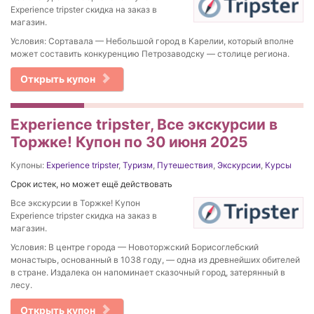
Experience tripster скидка на заказ в
магазин.
Условия: Сортавала — Небольшой город в Карелии, который вполне
может составить конкуренцию Петрозаводску — столице региона.
Открыть купон
Experience tripster, Все экскурсии в
Торжке! Купон по 30 июня 2025
Купоны:
Experience tripster
,
Туризм
,
Путешествия
,
Экскурсии
,
Курсы
Срок истек, но может ещё действовать
Все экскурсии в Торжке! Купон
Experience tripster скидка на заказ в
магазин.
Условия: В центре города — Новоторжский Борисоглебский
монастырь, основанный в 1038 году, — одна из древнейших обителей
в стране. Издалека он напоминает сказочный город, затерянный в
лесу.
Открыть купон