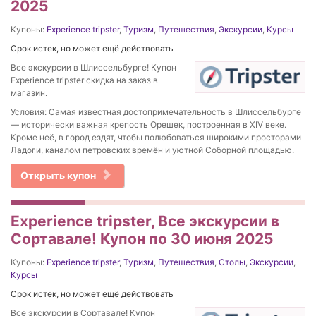
2025
Купоны:
Experience tripster
,
Туризм
,
Путешествия
,
Экскурсии
,
Курсы
Срок истек, но может ещё действовать
Все экскурсии в Шлиссельбурге! Купон
Experience tripster скидка на заказ в
магазин.
Условия: Самая известная достопримечательность в Шлиссельбурге
— исторически важная крепость Орешек, построенная в XIV веке.
Кроме неё, в город ездят, чтобы полюбоваться широкими просторами
Ладоги, каналом петровских времён и уютной Соборной площадью.
Открыть купон
Experience tripster, Все экскурсии в
Сортавале! Купон по 30 июня 2025
Купоны:
Experience tripster
,
Туризм
,
Путешествия
,
Столы
,
Экскурсии
,
Курсы
Срок истек, но может ещё действовать
Все экскурсии в Сортавале! Купон