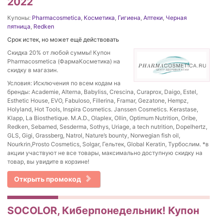
2022
Купоны:
Pharmacosmetica
,
Косметика
,
Гигиена
,
Аптеки
,
Черная
пятница
,
Redken
Срок истек, но может ещё действовать
Скидка 20% от любой суммы! Купон
Pharmacosmetica (ФармаКосметика) на
скидку в магазин.
Условия: Исключения по всем кодам на
бренды: Academie, Alterna, Babyliss, Crescina, Curaprox, Daigo, Estel,
Esthetic House, EVO, Fabuloso, Fillerina, Framar, Gezatone, Hempz,
Holyland, Hot Tools, Inspira Cosmetics. Janssen Cosmetics. Kerastase,
Klapp, La Biosthetique. M.A.D., Olaplex, Ollin, Optimum Nutrition, Oribe,
Redken, Sebamed, Sesderma, Sothys, Uriage, a tech nutrition, Dopelhertz,
GLS, Gigi, Grassberg, Natrol, Nature’s bounty, Norwegian fish oil,
Nourkrin,Prosto Cosmetics, Solgar, Гельтек, Global Keratin, Турбослим. *в
акции участвуют не все товары, максимально доступную скидку на
товар, вы увидите в корзине!
Открыть промокод
SOCOLOR, Киберпонедельник! Купон