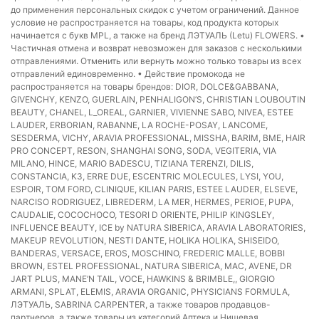
до применения персональных скидок с учетом ограничений. Данное
условие не распространяется на товары, код продукта которых
начинается с букв MPL, а также на бренд ЛЭТУАЛЬ (Letu) FLOWERS. •
Частичная отмена и возврат невозможен для заказов с несколькими
отправлениями. Отменить или вернуть можно только товары из всех
отправлений единовременно. • Действие промокода не
распространяется на товары брендов: DIOR, DOLCE&GABBANA,
GIVENCHY, KENZO, GUERLAIN, PENHALIGON’S, CHRISTIAN LOUBOUTIN
BEAUTY, CHANEL, L_OREAL, GARNIER, VIVIENNE SABO, NIVEA, ESTEE
LAUDER, ERBORIAN, RABANNE, LA ROCHE-POSAY, LANCOME,
SESDERMA, VICHY, ARAVIA PROFESSIONAL, MISSHA, BARIM, BME, HAIR
PRO CONCEPT, RESON, SHANGHAI SONG, SODA, VEGITERIA, VIA
MILANO, HINCE, MARIO BADESCU, TIZIANA TERENZI, DILIS,
CONSTANCIA, K3, ERRE DUE, ESCENTRIC MOLECULES, LYSI, YOU,
ESPOIR, TOM FORD, CLINIQUE, KILIAN PARIS, ESTEE LAUDER, ELSEVE,
NARCISO RODRIGUEZ, LIBREDERM, LA MER, HERMES, PERIOE, PUPA,
CAUDALIE, COCOCHOCO, TESORI D ORIENTE, PHILIP KINGSLEY,
INFLUENCE BEAUTY, ICE by NATURA SIBERICA, ARAVIA LABORATORIES,
MAKEUP REVOLUTION, NESTI DANTE, HOLIKA HOLIKA, SHISEIDO,
BANDERAS, VERSACE, EROS, MOSCHINO, FREDERIC MALLE, BOBBI
BROWN, ESTEL PROFESSIONAL, NATURA SIBERICA, MAC, AVENE, DR
JART PLUS, MANE’N TAIL, VOCE, HAWKINS & BRIMBLE,, GIORGIO
ARMANI, SPLAT, ELEMIS, ARAVIA ORGANIC, PHYSICIANS FORMULA,
ЛЭТУАЛЬ, SABRINA CARPENTER, а также товаров продавцов-
партнеров, а также товары из категорий Аптека и Нишевая