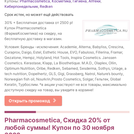
Купоны:
Pharmacosmetica
,
Косметика
,
Гигиена
,
Аптеки
,
Киберпонедельник
,
Redken
Срок истек, но может ещё действовать
30% + Бесплатная доставка от 2500 р!
Купон Pharmacosmetica
(ФармаКосметика) на скидку, на
бесплатную доставку в магазин.
Условия: Бренды -исключения: Academie, Alterna, Babyliss, Crescina,
Curaprox, Daigo, Estel, Esthetic House, EVO, Fabuloso, Fillerina, Framar,
Gezatone, Hempz, Holyland, Hot Tools, Inspira Cosmetics. Janssen
Cosmetics. Kerastase, Klapp, La Biosthetique. M.A.D., Olaplex, Ollin,
Optimum Nutrition, Oribe, Redken, Sebamed, Sesderma, Sothys, Uriage, a
tech nutrition, Dopelhertz, GLS, Gigi, Grassberg, Natrol, Nature’s bounty,
Norwegian fish oil, Nourkrin,Prosto Cosmetics, Solgar, Гельтек, Global
Keratin, Турбослим. *в акции участвуют не все товары, максимально
доступную скидку на товар, вы увидите в корзине!
Открыть промокод
Pharmacosmetica, Скидка 20% от
любой суммы! Купон по 30 ноября