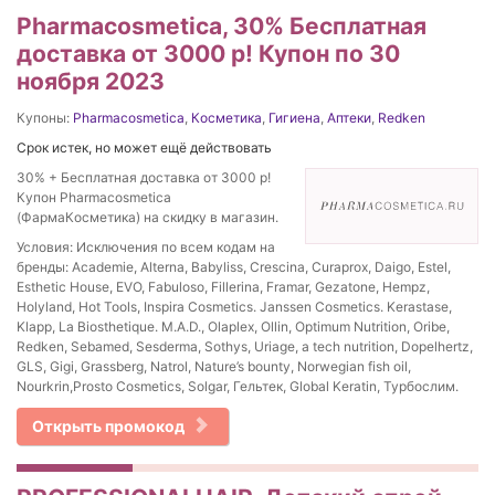
Pharmacosmetica, 30% Бесплатная
доставка от 3000 р! Купон по 30
ноября 2023
Купоны:
Pharmacosmetica
,
Косметика
,
Гигиена
,
Аптеки
,
Redken
Срок истек, но может ещё действовать
30% + Бесплатная доставка от 3000 р!
Купон Pharmacosmetica
(ФармаКосметика) на скидку в магазин.
Условия: Исключения по всем кодам на
бренды: Academie, Alterna, Babyliss, Crescina, Curaprox, Daigo, Estel,
Esthetic House, EVO, Fabuloso, Fillerina, Framar, Gezatone, Hempz,
Holyland, Hot Tools, Inspira Cosmetics. Janssen Cosmetics. Kerastase,
Klapp, La Biosthetique. M.A.D., Olaplex, Ollin, Optimum Nutrition, Oribe,
Redken, Sebamed, Sesderma, Sothys, Uriage, a tech nutrition, Dopelhertz,
GLS, Gigi, Grassberg, Natrol, Nature’s bounty, Norwegian fish oil,
Nourkrin,Prosto Cosmetics, Solgar, Гельтек, Global Keratin, Турбослим.
Открыть промокод