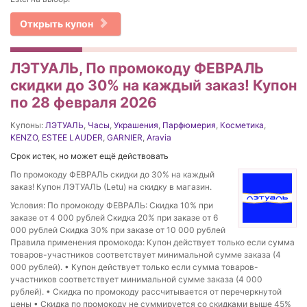
Открыть купон
ЛЭТУАЛЬ, По промокоду ФЕВРАЛЬ
скидки до 30% на каждый заказ! Купон
по 28 февраля 2026
Купоны:
ЛЭТУАЛЬ
,
Часы
,
Украшения
,
Парфюмерия
,
Косметика
,
KENZO
,
ESTEE LAUDER
,
GARNIER
,
Aravia
Срок истек, но может ещё действовать
По промокоду ФЕВРАЛЬ скидки до 30% на каждый
заказ! Купон ЛЭТУАЛЬ (Letu) на скидку в магазин.
Условия: По промокоду ФЕВРАЛЬ: Скидка 10% при
заказе от 4 000 рублей Скидка 20% при заказе от 6
000 рублей Скидка 30% при заказе от 10 000 рублей
Правила применения промокода: Купон действует только если сумма
товаров-участников соответствует минимальной сумме заказа (4
000 рублей). • Купон действует только если сумма товаров-
участников соответствует минимальной сумме заказа (4 000
рублей). • Скидка по промокоду рассчитывается от перечеркнутой
цены • Скидка по промокоду не суммируется со скидками выше 45%