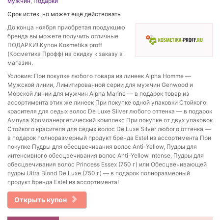
мужчин
,
Подарки
Срок истек, но может ещё действовать
До конца ноября приобретая продукцию
бренда вы можете получить отличные
ПОДАРКИ! Купон Kosmetika proff
(Косметика Профф) на скидку к заказу в
магазин.
Условия: При покупке любого товара из линеек Alpha Homme —
Мужской линии, Лимитированной серии для мужчин Genwood и
Морской линии для мужчин Alpha Marine — в подарок товар из
ассортимента этих же линеек При покупке одной упаковки Стойкого
красителя для седых волос De Luxe Silver любого оттенка — в подарок
Ампула Хромоэнергетический комплекс При покупке от двух упаковок
Стойкого красителя для седых волос De Luxe Silver любого оттенка —
в подарок полноразмерный продукт бренда Estel из ассортимента При
покупке Пудры для обесцвечивания волос Anti-Yellow, Пудры для
интенсивного обесцвечивания волос Anti-Yellow Intense, Пудры для
обесцвечивания волос Princess Essex (750 г) или Обесцвечивающей
пудры Ultra Blond De Luxe (750 г) — в подарок полноразмерный
продукт бренда Estel из ассортимента!
Открыть купон