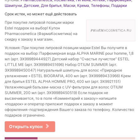
Шампуни
,
Детские
,
Для бритья
,
Маски
,
Крема
,
Телефоны
,
Подарки
Срок истек, но может ещё действовать
При покупке литровой позиции марки
Estel подарок на выбор! Купон
Pharmacosmetica (ФармаКосметика) на
скидку к заказу в магазин.
Условия: При покупке литровой позиции марки Estel Вы получите в
подарок на выбор: Парфюмерная вода ALPHA MARINE pour homme, 1,8
мл (арт. ЭХ99989444927) Детский набор “Счастье лучистое” ESTEL
LITTLE ME (арт. ЭХ99989451696) Набор OTIUM SUMMER (арт.
ЭХ99989450047) Натуральный шампунь для волос «Природное
увлажнение » ESTEL BIOGRAFIA, 400 мл (арт. ЭХ99989433966) Крем
для бритья ESTEL ALPHA HOMME PRO, 400 мл (арт. ЭХ9921151)
Увлажняющий бальзам-маска с UV-фильтром для волос OTIUM
SUMMER, 200 мл (арт. ЭХ99989450519) Если подарок не
высвечивается, то в поле «Комментарий к заказу» напишите
«подарок» и оператор приложит подарок к заказу в момент
оформления-подтверждения Вашего заказа по телефону. Количество
подарков ограничено.
Открыть купон