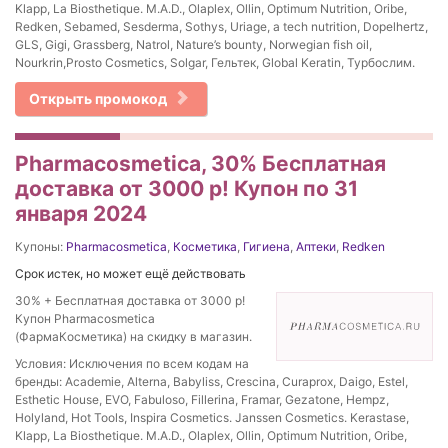
Klapp, La Biosthetique. M.A.D., Olaplex, Ollin, Optimum Nutrition, Oribe,
Redken, Sebamed, Sesderma, Sothys, Uriage, a tech nutrition, Dopelhertz,
GLS, Gigi, Grassberg, Natrol, Nature’s bounty, Norwegian fish oil,
Nourkrin,Prosto Cosmetics, Solgar, Гельтек, Global Keratin, Турбослим.
Открыть промокод
Pharmacosmetica, 30% Бесплатная
доставка от 3000 р! Купон по 31
января 2024
Купоны:
Pharmacosmetica
,
Косметика
,
Гигиена
,
Аптеки
,
Redken
Срок истек, но может ещё действовать
30% + Бесплатная доставка от 3000 р!
Купон Pharmacosmetica
(ФармаКосметика) на скидку в магазин.
Условия: Исключения по всем кодам на
бренды: Academie, Alterna, Babyliss, Crescina, Curaprox, Daigo, Estel,
Esthetic House, EVO, Fabuloso, Fillerina, Framar, Gezatone, Hempz,
Holyland, Hot Tools, Inspira Cosmetics. Janssen Cosmetics. Kerastase,
Klapp, La Biosthetique. M.A.D., Olaplex, Ollin, Optimum Nutrition, Oribe,