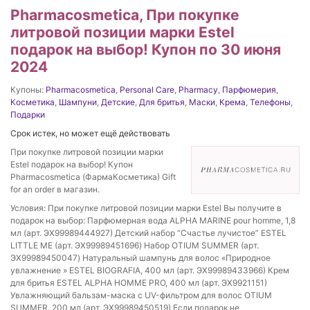
Pharmacosmetica, При покупке
литровой позиции марки Estel
подарок на выбор! Купон по 30 июня
2024
Купоны:
Pharmacosmetica
,
Personal Care
,
Pharmacy
,
Парфюмерия
,
Косметика
,
Шампуни
,
Детские
,
Для бритья
,
Маски
,
Крема
,
Телефоны
,
Подарки
Срок истек, но может ещё действовать
При покупке литровой позиции марки
Estel подарок на выбор! Купон
Pharmacosmetica (ФармаКосметика) Gift
for an order в магазин.
Условия: При покупке литровой позиции марки Estel Вы получите в
подарок на выбор: Парфюмерная вода ALPHA MARINE pour homme, 1,8
мл (арт. ЭХ99989444927) Детский набор “Счастье лучистое” ESTEL
LITTLE ME (арт. ЭХ99989451696) Набор OTIUM SUMMER (арт.
ЭХ99989450047) Натуральный шампунь для волос «Природное
увлажнение » ESTEL BIOGRAFIA, 400 мл (арт. ЭХ99989433966) Крем
для бритья ESTEL ALPHA HOMME PRO, 400 мл (арт. ЭХ9921151)
Увлажняющий бальзам-маска с UV-фильтром для волос OTIUM
SUMMER, 200 мл (арт. ЭХ99989450519) Если подарок не