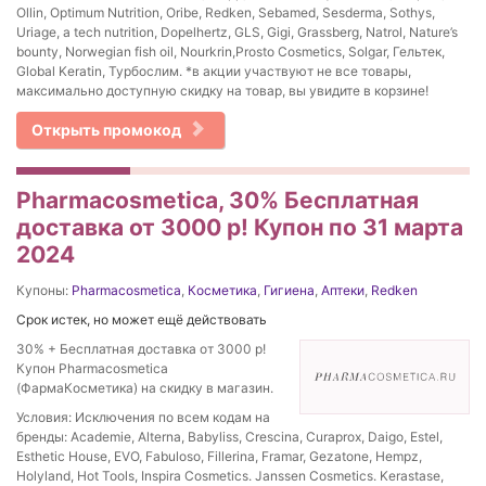
Ollin, Optimum Nutrition, Oribe, Redken, Sebamed, Sesderma, Sothys,
Uriage, a tech nutrition, Dopelhertz, GLS, Gigi, Grassberg, Natrol, Nature’s
bounty, Norwegian fish oil, Nourkrin,Prosto Cosmetics, Solgar, Гельтек,
Global Keratin, Турбослим. *в акции участвуют не все товары,
максимально доступную скидку на товар, вы увидите в корзине!
Открыть промокод
Pharmacosmetica, 30% Бесплатная
доставка от 3000 р! Купон по 31 марта
2024
Купоны:
Pharmacosmetica
,
Косметика
,
Гигиена
,
Аптеки
,
Redken
Срок истек, но может ещё действовать
30% + Бесплатная доставка от 3000 р!
Купон Pharmacosmetica
(ФармаКосметика) на скидку в магазин.
Условия: Исключения по всем кодам на
бренды: Academie, Alterna, Babyliss, Crescina, Curaprox, Daigo, Estel,
Esthetic House, EVO, Fabuloso, Fillerina, Framar, Gezatone, Hempz,
Holyland, Hot Tools, Inspira Cosmetics. Janssen Cosmetics. Kerastase,