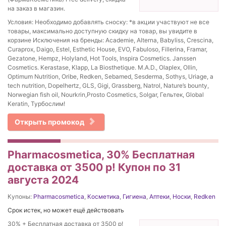
на заказ в магазин.
Условия: Необходимо добавлять сноску: *в акции участвуют не все
товары, максимально доступную скидку на товар, вы увидите в
корзине Исключения на бренды: Academie, Alterna, Babyliss, Crescina,
Curaprox, Daigo, Estel, Esthetic House, EVO, Fabuloso, Fillerina, Framar,
Gezatone, Hempz, Holyland, Hot Tools, Inspira Cosmetics. Janssen
Cosmetics. Kerastase, Klapp, La Biosthetique. M.A.D., Olaplex, Ollin,
Optimum Nutrition, Oribe, Redken, Sebamed, Sesderma, Sothys, Uriage, a
tech nutrition, Dopelhertz, GLS, Gigi, Grassberg, Natrol, Nature’s bounty,
Norwegian fish oil, Nourkrin,Prosto Cosmetics, Solgar, Гельтек, Global
Keratin, Турбослим!
Открыть промокод
Pharmacosmetica, 30% Бесплатная
доставка от 3500 р! Купон по 31
августа 2024
Купоны:
Pharmacosmetica
,
Косметика
,
Гигиена
,
Аптеки
,
Носки
,
Redken
Срок истек, но может ещё действовать
30% + Бесплатная доставка от 3500 р!