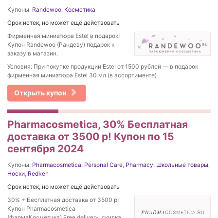
Купоны:
Randewoo
,
Косметика
Срок истек, но может ещё действовать
Фирменная миниатюра Estel в подарок!
Купон Randewoo (Рандеву) подарок к
заказу в магазин.
Условия: При покупке продукции Estel от 1500 рублей — в подарок
фирменная миниатюра Estel 30 мл (в ассортименте)
Открыть купон
Pharmacosmetica, 30% Бесплатная
доставка от 3500 р! Купон по 15
сентября 2024
Купоны:
Pharmacosmetica
,
Personal Care
,
Pharmacy
,
Школьные товары
,
Носки
,
Redken
Срок истек, но может ещё действовать
30% + Бесплатная доставка от 3500 р!
Купон Pharmacosmetica
(ФармаКосметика) Free delivery, скидка