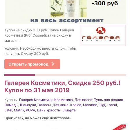
Купон на скидку 300 руб. Купон Галерея
Косметики (ProfiCosmetics) на скидку в
магазин.
Условия: Необходимо ввести купон, чтобы
получить Скидку 300 руб.
Открыть промокод
Галерея Косметики, Скидка 250 руб.!
Купон по 31 мая 2019
Купоны:
Галерея Косметики
,
Косметика
,
Для волос
,
Тушь для ресниц
,
Помады
,
Шампуни
,
Волосы
,
Для лица
,
Крема
,
Макияж
,
Gigi
,
Loreal
,
Estel
,
Matrix
,
PUPA
,
День красоты
,
8 марта
Срок истек, но может ещё действовать