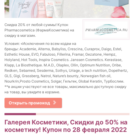
Скидка 20% от любой суммы! Купон
Pharmacosmetica (ФармаКосметика) на
скидку в магазин.
Условия: «Исключения по всем кодам на
бренды: Academie, Alterna, Babyliss, Crescina, Curaprox, Daigo, Estel,
Esthetic House, EVO, Fabuloso, Fillerina, Framar, Gezatone, Hempz,
Holyland, Hot Tools, Inspira Cosmetics. Janssen Cosmetics. Kerastase,
Klapp, La Biosthetique. M.A.D., Olaplex, Ollin, Optimum Nutrition, Oribe,
Redken, Sebamed, Sesderma, Sothys, Uriage, a tech nutrition, Dopelhertz,
GLS, Gigi, Grassberg, Natrol, Nature’s bounty, Norwegian fish oil,
Nourkrin,Prosto Cosmetics, Solgar, Гельтек, Global Keratin, Турбослим.
**в акции участвуют не все товары, максимально доступную скидку
на товар, вы увидите в корзине.
Открыть промокод
Галерея Косметики, Скидки до 50% на
косметику! Купон по 28 февраля 2022