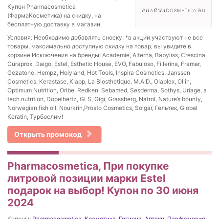
Купон Pharmacosmetica
(ФармаКосметика) на скидку, на
бесплатную доставку в магазин.
Условия: Необходимо добавлять сноску: *в акции участвуют не все
товары, максимально доступную скидку на товар, вы увидите в
корзине Исключения на бренды: Academie, Alterna, Babyliss, Crescina,
Curaprox, Daigo, Estel, Esthetic House, EVO, Fabuloso, Fillerina, Framar,
Gezatone, Hempz, Holyland, Hot Tools, Inspira Cosmetics. Janssen
Cosmetics. Kerastase, Klapp, La Biosthetique. M.A.D., Olaplex, Ollin,
Optimum Nutrition, Oribe, Redken, Sebamed, Sesderma, Sothys, Uriage, a
tech nutrition, Dopelhertz, GLS, Gigi, Grassberg, Natrol, Nature’s bounty,
Norwegian fish oil, Nourkrin,Prosto Cosmetics, Solgar, Гельтек, Global
Keratin, Турбослим!
Открыть промокод
Pharmacosmetica, При покупке
литровой позиции марки Estel
подарок на выбор! Купон по 30 июня
2024
Купоны:
Pharmacosmetica
,
Косметика
,
Гигиена
,
Аптеки
,
Парфюмерия
,