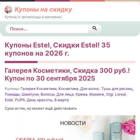
Купоны на скидку
Купоны и промокоды в магазины!
Поиск
Купоны Estel, Скидки Estel! 35
купонов на 2026 г.
Галерея Косметики, Скидка 300 руб.!
Купон по 30 сентября 2025
Купоны:
Галерея Косметики
,
Косметика
,
Для волос
,
Тушь для ресниц
,
Помады
,
Шампуни
,
Волосы
,
Для лица
,
Крема
,
Макияж
,
Gigi
,
Loreal
,
Estel
,
PUPA
,
День красоты
,
8 марта
Срок истек, но может ещё действовать