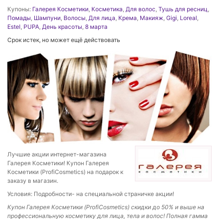
Купоны:
Галерея Косметики
,
Косметика
,
Для волос
,
Тушь для ресниц
,
Помады
,
Шампуни
,
Волосы
,
Для лица
,
Крема
,
Макияж
,
Gigi
,
Loreal
,
Estel
,
PUPA
,
День красоты
,
8 марта
Срок истек, но может ещё действовать
Лучшие акции интернет-магазина
Галерея Косметики! Купон Галерея
Косметики (ProfiCosmetics) на подарок к
заказу в магазин.
Условия: Подробности- на специальной страничке акции!
Купон Галерея Косметики (ProfiCosmetics) скидки до 50% и выше на
профессиональную косметику для лица, тела и волос! Полная гамма