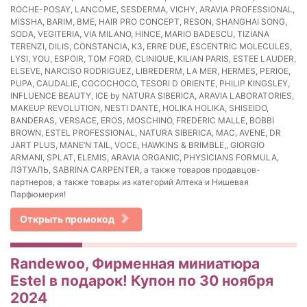
ROCHE-POSAY, LANCOME, SESDERMA, VICHY, ARAVIA PROFESSIONAL,
MISSHA, BARIM, BME, HAIR PRO CONCEPT, RESON, SHANGHAI SONG,
SODA, VEGITERIA, VIA MILANO, HINCE, MARIO BADESCU, TIZIANA
TERENZI, DILIS, CONSTANCIA, K3, ERRE DUE, ESCENTRIC MOLECULES,
LYSI, YOU, ESPOIR, TOM FORD, CLINIQUE, KILIAN PARIS, ESTEE LAUDER,
ELSEVE, NARCISO RODRIGUEZ, LIBREDERM, LA MER, HERMES, PERIOE,
PUPA, CAUDALIE, COCOCHOCO, TESORI D ORIENTE, PHILIP KINGSLEY,
INFLUENCE BEAUTY, ICE by NATURA SIBERICA, ARAVIA LABORATORIES,
MAKEUP REVOLUTION, NESTI DANTE, HOLIKA HOLIKA, SHISEIDO,
BANDERAS, VERSACE, EROS, MOSCHINO, FREDERIC MALLE, BOBBI
BROWN, ESTEL PROFESSIONAL, NATURA SIBERICA, MAC, AVENE, DR
JART PLUS, MANE’N TAIL, VOCE, HAWKINS & BRIMBLE,, GIORGIO
ARMANI, SPLAT, ELEMIS, ARAVIA ORGANIC, PHYSICIANS FORMULA,
ЛЭТУАЛЬ, SABRINA CARPENTER, а также товаров продавцов-
партнеров, а также товары из категорий Аптека и Нишевая
Парфюмерия!
Открыть промокод
Randewoo, Фирменная миниатюра
Estel в подарок! Купон по 30 ноября
2024