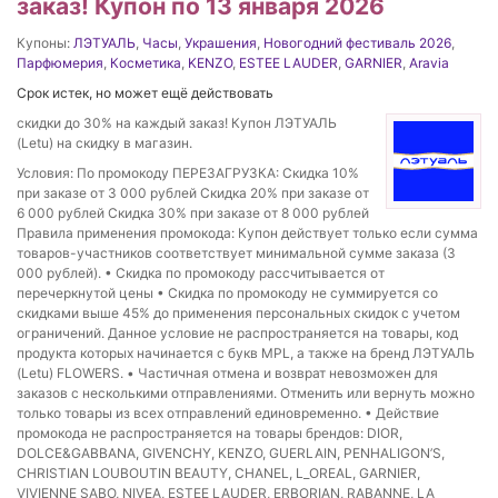
заказ! Купон по 13 января 2026
Купоны:
ЛЭТУАЛЬ
,
Часы
,
Украшения
,
Новогодний фестиваль 2026
,
Парфюмерия
,
Косметика
,
KENZO
,
ESTEE LAUDER
,
GARNIER
,
Aravia
Срок истек, но может ещё действовать
скидки до 30% на каждый заказ! Купон ЛЭТУАЛЬ
(Letu) на скидку в магазин.
Условия: По промокоду ПЕРЕЗАГРУЗКА: Скидка 10%
при заказе от 3 000 рублей Скидка 20% при заказе от
6 000 рублей Скидка 30% при заказе от 8 000 рублей
Правила применения промокода: Купон действует только если сумма
товаров-участников соответствует минимальной сумме заказа (3
000 рублей). • Скидка по промокоду рассчитывается от
перечеркнутой цены • Скидка по промокоду не суммируется со
скидками выше 45% до применения персональных скидок с учетом
ограничений. Данное условие не распространяется на товары, код
продукта которых начинается с букв MPL, а также на бренд ЛЭТУАЛЬ
(Letu) FLOWERS. • Частичная отмена и возврат невозможен для
заказов с несколькими отправлениями. Отменить или вернуть можно
только товары из всех отправлений единовременно. • Действие
промокода не распространяется на товары брендов: DIOR,
DOLCE&GABBANA, GIVENCHY, KENZO, GUERLAIN, PENHALIGON’S,
CHRISTIAN LOUBOUTIN BEAUTY, CHANEL, L_OREAL, GARNIER,
VIVIENNE SABO, NIVEA, ESTEE LAUDER, ERBORIAN, RABANNE, LA