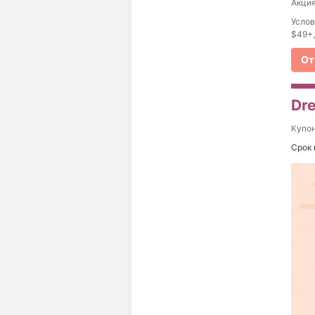
Акция
Услов
$49+,
От
Dre
Купо
Срок 