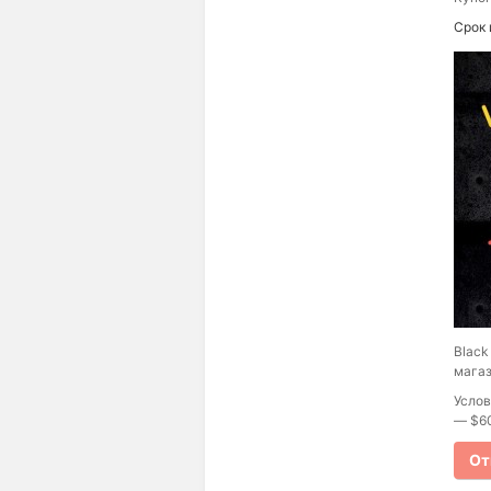
Срок 
Black
магаз
Услов
— $60
От