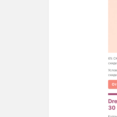
6% СК
скидк
Услов
скидк
От
Dre
30
Купо