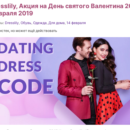
sslily, Акция на День святого Валентина 2
враля 2019
ны:
Dresslily
,
Обувь
,
Одежда
,
Для дома
,
14 февраля
истек, но может ещё действовать