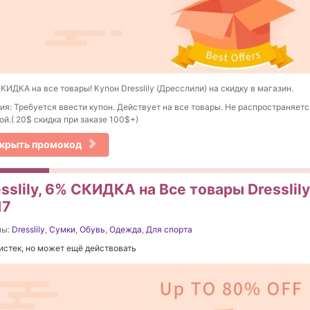
КИДКА на все товары! Купон Dresslily (Дресслили) на скидку в магазин.
ия: Требуется ввести купон. Действует на все товары. Не распространяетс
ой.( 20$ скидка при заказе 100$+)
крыть промокод
sslily, 6% СКИДКА на Все товары Dresslily
17
ны:
Dresslily
,
Сумки
,
Обувь
,
Одежда
,
Для спорта
истек, но может ещё действовать