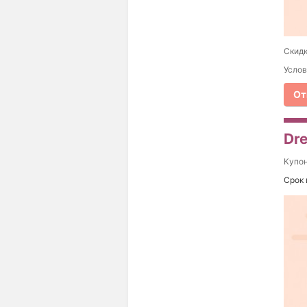
Скидк
Услов
От
Dre
Купо
Срок 