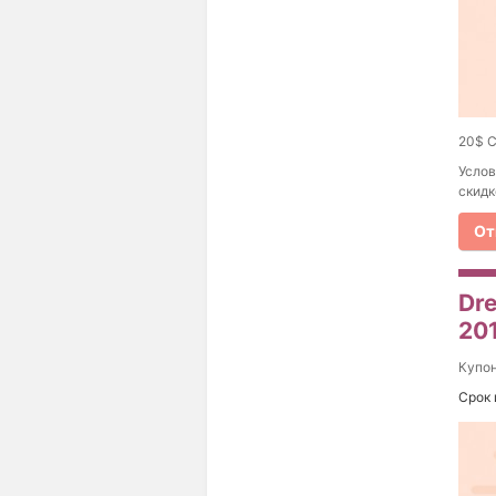
20$ С
Услов
скидк
От
Dre
20
Купо
Срок 