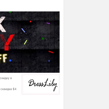
 скидку в
 скаидка $4