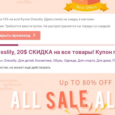
а 15% на все! Купон Dresslily (Дресслили) на скидку в магазин.
ия: Требуется ввести купон. Не распространяется на товары со скидкой.
крыть промокод
sslily, 20$ СКИДКА на все товары! Купон 
ны:
Dresslily
,
Для детей
,
Косметика
,
Обувь
,
Одежда
,
Для спорта
,
Для дома
,
П
истек, но может ещё действовать