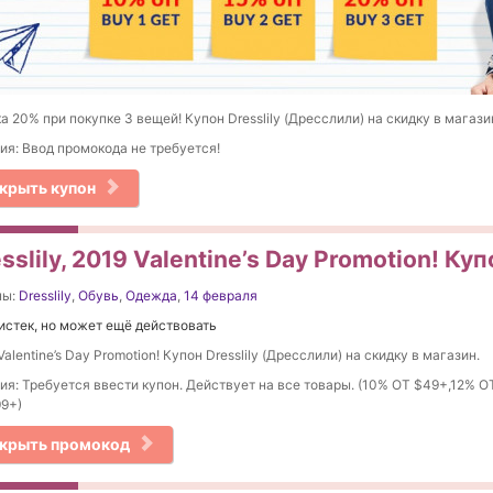
а 20% при покупке 3 вещей! Купон Dresslily (Дресслили) на скидку в магази
ия: Ввод промокода не требуется!
крыть купон
sslily, 2019 Valentine’s Day Promotion! Ку
ны:
Dresslily
,
Обувь
,
Одежда
,
14 февраля
истек, но может ещё действовать
Valentine’s Day Promotion! Купон Dresslily (Дресслили) на скидку в магазин.
ия: Требуется ввести купон. Действует на все товары. (10% ОТ $49+,12% О
9+)
крыть промокод