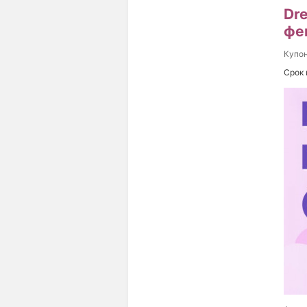
Dre
фе
Купо
Срок 