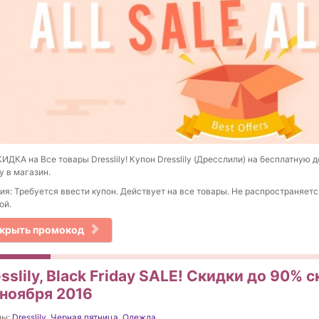
ИДКА на Все товары Dresslily! Купон Dresslily (Дресслили) на бесплатную д
у в магазин.
ия: Требуется ввести купон. Действует на все товары. Не распространяетс
ой.
крыть промокод
sslily, Black Friday SALE! Скидки до 90% 
 ноября 2016
ны:
Dresslily
,
Черная пятница
,
Одежда