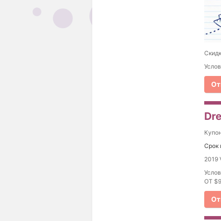
Скидк
Услов
От
Dre
Купо
Срок 
2019 
Услов
ОТ $9
От