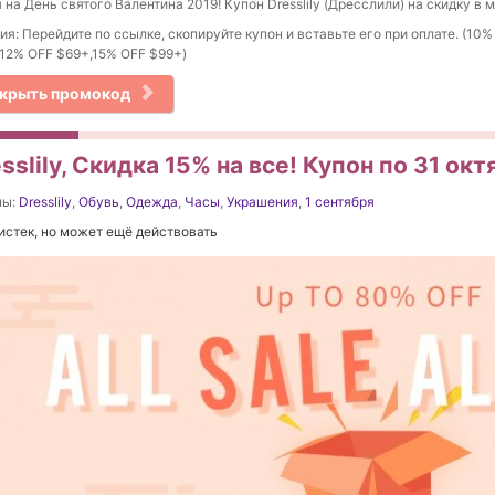
 на День святого Валентина 2019! Купон Dresslily (Дресслили) на скидку в 
ия: Перейдите по ссылке, скопируйте купон и вставьте его при оплате. (10%
12% OFF $69+,15% OFF $99+)
крыть промокод
sslily, Скидка 15% на все! Купон по 31 ок
ны:
Dresslily
,
Обувь
,
Одежда
,
Часы
,
Украшения
,
1 сентября
истек, но может ещё действовать