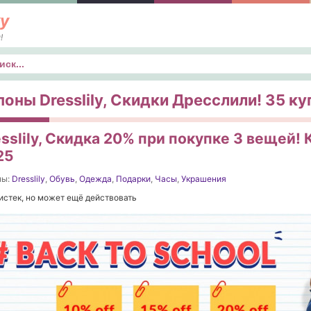
у
!
к
поны Dresslily, Скидки Дресслили! 35 ку
sslily, Скидка 20% при покупке 3 вещей! 
25
ны:
Dresslily
,
Обувь
,
Одежда
,
Подарки
,
Часы
,
Украшения
истек, но может ещё действовать