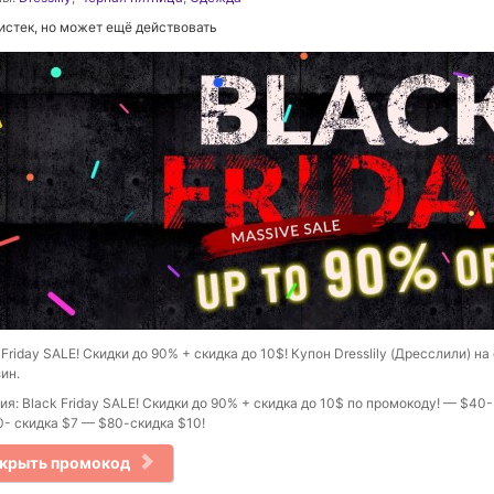
истек, но может ещё действовать
 Friday SALE! Скидки до 90% + скидка до 10$! Купон Dresslily (Дресслили) на
ин.
ия: Black Friday SALE! Скидки до 90% + скидка до 10$ по промокоду! — $40-
- скидка $7 — $80-скидка $10!
крыть промокод