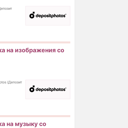
Депозит
ка на изображения со
otos (Депозит
ка на музыку со