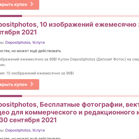
крыть купон
positphotos, 10 изображений ежемесячно 
нтября 2021
ны:
Depositphotos
,
Услуги
истек, но может ещё действовать
ображений ежемесячно за 99$! Купон Depositphotos (Депозит Фотос) на ски
ин.
ия: 10 изображений ежемесячно за 99$!
крыть купон
positphotos, Бесплатные фотографии, ве
део для коммерческого и редакционного 
 30 сентября 2021
ны:
Depositphotos
,
Услуги
истек, но может ещё действовать