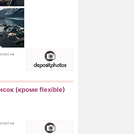
отос) на
сок (кроме flexible)
отос) на