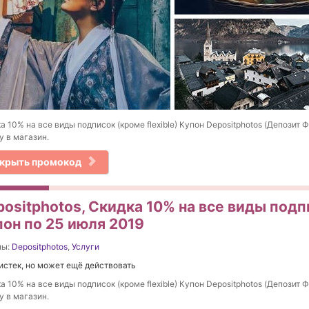
а 10% на все виды подписок (кроме flexible) Купон Depositphotos (Депозит Ф
у в магазин.
крыть промокод
ositphotos, Скидка 10% на все виды подпи
пон по 25 июля 2019
ны:
Depositphotos
,
Услуги
истек, но может ещё действовать
а 10% на все виды подписок (кроме flexible) Купон Depositphotos (Депозит Ф
у в магазин.