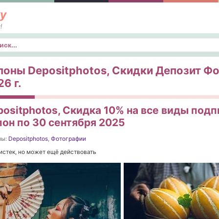
у
!
к
поны Depositphotos, Скидки Депозит Фо
6 г.
ositphotos, Скидка 10% на все виды подпи
пон по 30 сентября 2025
ны:
Depositphotos
,
Фотографии
истек, но может ещё действовать