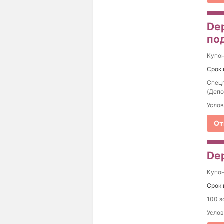
De
по
Купо
Срок 
Спецп
(Депо
Услов
От
Dep
Купо
Срок 
100 з
Услов