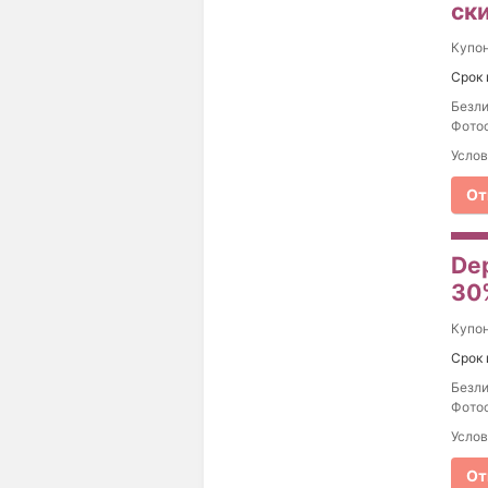
ски
Купо
Срок 
Безли
Фотос
Услов
От
De
30%
Купо
Срок 
Безли
Фотос
Услов
От