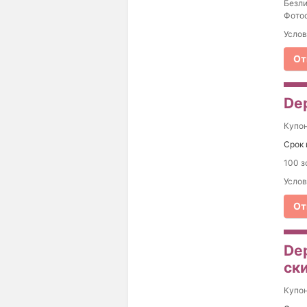
Безли
Фотос
Услов
От
Dep
Купо
Срок 
100 з
Услов
От
De
ски
Купо