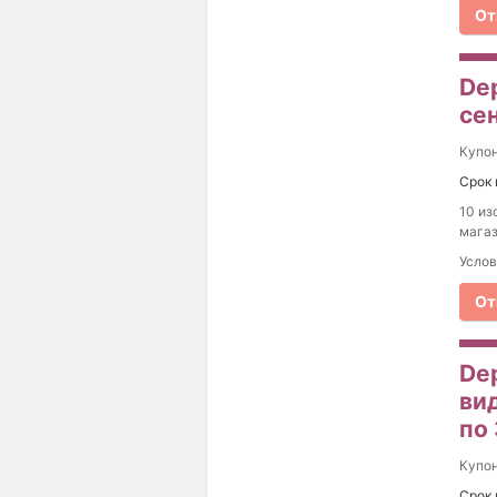
От
De
се
Купо
Срок 
10 из
магаз
Услов
От
De
ви
по
Купо
Срок 