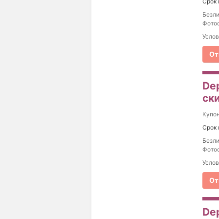
Срок 
Безли
Фотос
Услов
От
De
ски
Купо
Срок 
Безли
Фотос
Услов
От
De