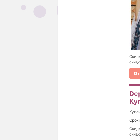
Скидк
скидк
От
Dep
Ку
Купо
Срок 
Скидк
скидк