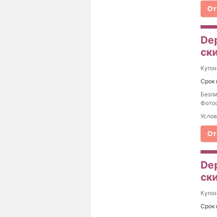
От
De
ски
Купо
Срок 
Безли
Фотос
Услов
От
De
ски
Купо
Срок 