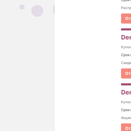
Распр
От
Dem
Купо
Срок 
Скидк
От
Dem
Купо
Срок 
Акции
От