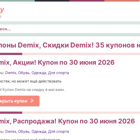
у
!
к
поны Demix, Скидки Demix! 35 купонов н
mix, Акции! Купон по 30 июня 2026
ны:
Demix
,
Обувь
,
Одежда
,
Для спорта
истек, но может ещё действовать
! Купон Demix на скидку в магазин.
крыть купон
mix, Распродажа! Купон по 30 июня 2026
ны:
Demix
,
Обувь
,
Одежда
,
Для спорта
истек, но может ещё действовать