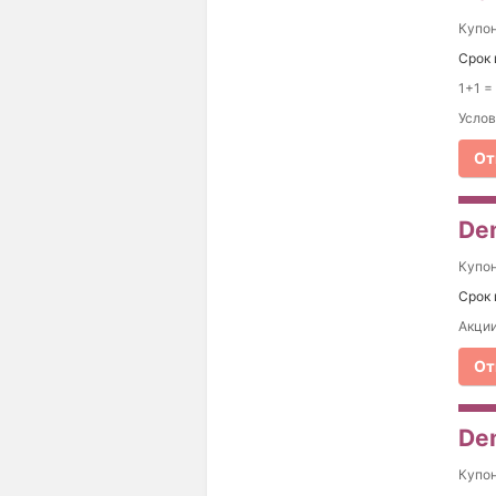
Купо
Срок 
1+1 =
Услов
От
De
Купо
Срок 
Акции
От
De
Купо