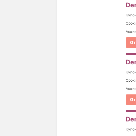
Dem
Купо
Срок 
Акции
От
Dem
Купо
Срок 
Акции
От
Dem
Купо