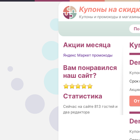
Купоны на скидк
Купоны и промокоды в магазины
Поис
Акции месяца
Ку
Яндекс Маркет промокоды
De
Вам понравился
Купо
наш сайт?
Срок 
Акции
Статистика
От
Сейчас на сайте 813 гостей и
два редактора
De
Купо
Срок 