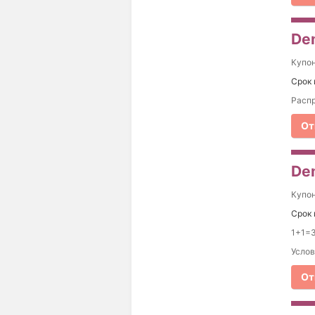
De
Купо
Срок 
Распр
От
Dem
Купо
Срок 
1+1=3
Услов
От