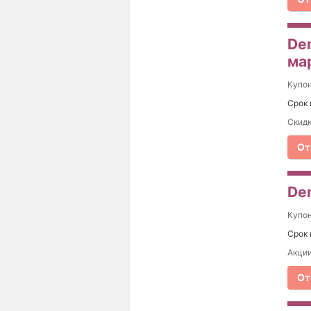
Dem
ма
Купо
Срок 
Скидк
От
De
Купо
Срок 
Акции
От