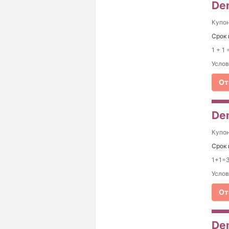
Dem
Купо
Срок 
1 + 1
Услов
От
Dem
Купо
Срок 
1+1=3
Услов
От
Dem