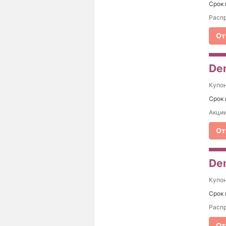
Срок 
Распр
От
Dem
Купо
Срок 
Акции
От
De
Купо
Срок 
Распр
От