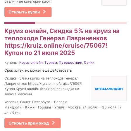
различные категории кают!
Открыть купон
Круиз онлайн, Скидка 5% на круиз на
теплоходе Генерал Лавриненков
https://kruiz.online/cruise/75067!
Купон по 21 июля 2025
Купоны:
Круиз онлайн
,
Туризм
,
Путешествия
,
Санки
Срок истек, но может ещё действовать
Скидка -5% на круиз на теплоходе Генерал
Лавриненков https://kruiz.online/cruise/75067!
Купон Круиз онлайн (Kruiz online) скидка на
заказ в магазин.
Условия: Санкт-Петербург – Валаам –
Мандроги – Кижи – Горицы – Углич – Москва. 24 июля — 30 июля | 7
дн. / 6 нч.
Открыть промокод