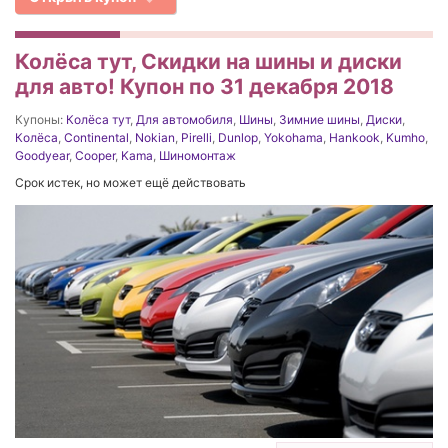
Колёса тут, Скидки на шины и диски
для авто! Купон по 31 декабря 2018
Купоны:
Колёса тут
,
Для автомобиля
,
Шины
,
Зимние шины
,
Диски
,
Колёса
,
Continental
,
Nokian
,
Pirelli
,
Dunlop
,
Yokohama
,
Hankook
,
Kumho
,
Goodyear
,
Cooper
,
Kama
,
Шиномонтаж
Срок истек, но может ещё действовать