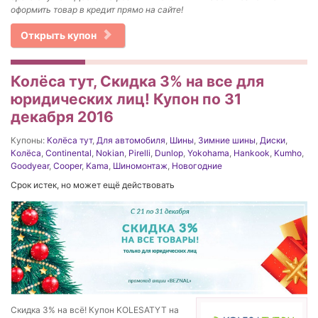
оформить товар в кредит прямо на сайте!
Открыть купон
Колёса тут, Скидка 3% на все для
юридических лиц! Купон по 31
декабря 2016
Купоны:
Колёса тут
,
Для автомобиля
,
Шины
,
Зимние шины
,
Диски
,
Колёса
,
Continental
,
Nokian
,
Pirelli
,
Dunlop
,
Yokohama
,
Hankook
,
Kumho
,
Goodyear
,
Cooper
,
Kama
,
Шиномонтаж
,
Новогодние
Срок истек, но может ещё действовать
Скидка 3% на всё! Купон KOLESATYT на