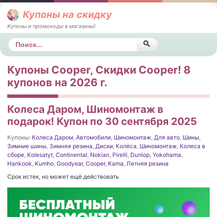
Купоны на скидку
Купоны и промокоды в магазины!
Поиск
Купоны Cooper, Скидки Cooper! 8
купонов на 2026 г.
Колеса Даром, Шиномонтаж в
подарок! Купон по 30 сентября 2025
Купоны:
Колеса Даром
,
Автомобили
,
Шиномонтаж
,
Для авто
,
Шины
,
Зимние шины
,
Зимняя резина
,
Диски
,
Колёса
,
Шиномонтаж
,
Колеса в
сборе
,
Kolesatyt
,
Continental
,
Nokian
,
Pirelli
,
Dunlop
,
Yokohama
,
Hankook
,
Kumho
,
Goodyear
,
Cooper
,
Kama
,
Летняя резина
Срок истек, но может ещё действовать