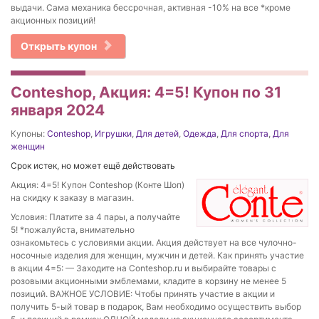
выдачи. Сама механика бессрочная, активная -10% на все *кроме
акционных позиций!
Открыть купон
Conteshop, Акция: 4=5! Купон по 31
января 2024
Купоны:
Conteshop
,
Игрушки
,
Для детей
,
Одежда
,
Для спорта
,
Для
женщин
Срок истек, но может ещё действовать
Акция: 4=5! Купон Conteshop (Конте Шоп)
на скидку к заказу в магазин.
Условия: Платите за 4 пары, а получайте
5! *пожалуйста, внимательно
ознакомьтесь с условиями акции. Акция действует на все чулочно-
носочные изделия для женщин, мужчин и детей. Как принять участие
в акции 4=5: — Заходите на Conteshop.ru и выбирайте товары с
розовыми акционными эмблемами, кладите в корзину не менее 5
позиций. ВАЖНОЕ УСЛОВИЕ: Чтобы принять участие в акции и
получить 5-ый товар в подарок, Вам необходимо осуществить выбор