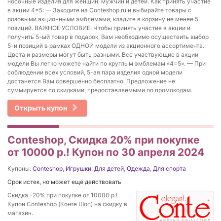
носочные изделия для женщин, мужчин и детей. Как принять участие
в акции 4=5: — Заходите на Conteshop.ru и выбирайте товары с
розовыми акционными эмблемами, кладите в корзину не менее 5
позиций. ВАЖНОЕ УСЛОВИЕ: Чтобы принять участие в акции и
получить 5-ый товар в подарок, Вам необходимо осуществить выбор
5-и позиций в рамках ОДНОЙ модели из акционного ассортимента.
Цвета и размеры могут быть разными. Все участвующие в акции
модели Вы легко можете найти по круглым эмблемам «4=5». — При
соблюдении всех условий, 5-ая пара изделия одной модели
достанется Вам совершенно бесплатно. Предложение не
суммируется со скидками, предоставляемыми по промокодам.
Открыть купон
Conteshop, Cкидка 20% при покупке
от 10000 р.! Купон по 30 апреля 2024
Купоны:
Conteshop
,
Игрушки
,
Для детей
,
Одежда
,
Для спорта
Срок истек, но может ещё действовать
Cкидка -20% при покупке от 10000 р.!
Купон Conteshop (Конте Шоп) на скидку в
магазин.