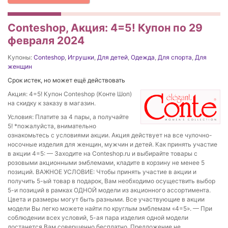
Conteshop, Акция: 4=5! Купон по 29
февраля 2024
Купоны:
Conteshop
,
Игрушки
,
Для детей
,
Одежда
,
Для спорта
,
Для
женщин
Срок истек, но может ещё действовать
Акция: 4=5! Купон Conteshop (Конте Шоп)
на скидку к заказу в магазин.
Условия: Платите за 4 пары, а получайте
5! *пожалуйста, внимательно
ознакомьтесь с условиями акции. Акция действует на все чулочно-
носочные изделия для женщин, мужчин и детей. Как принять участие
в акции 4=5: — Заходите на Conteshop.ru и выбирайте товары с
розовыми акционными эмблемами, кладите в корзину не менее 5
позиций. ВАЖНОЕ УСЛОВИЕ: Чтобы принять участие в акции и
получить 5-ый товар в подарок, Вам необходимо осуществить выбор
5-и позиций в рамках ОДНОЙ модели из акционного ассортимента.
Цвета и размеры могут быть разными. Все участвующие в акции
модели Вы легко можете найти по круглым эмблемам «4=5». — При
соблюдении всех условий, 5-ая пара изделия одной модели
достанется Вам совершенно бесплатно. Предложение не