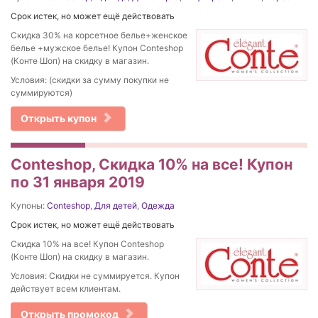
Срок истек, но может ещё действовать
Cкидка 30% на корсетное белье+женское
белье +мужское белье! Купон Conteshop
(Конте Шоп) на скидку в магазин.
Условия: (скидки за сумму покупки не
суммируются)
Открыть купон
Conteshop, Скидка 10% на все! Купон
по 31 января 2019
Купоны:
Conteshop
,
Для детей
,
Одежда
Срок истек, но может ещё действовать
Скидка 10% на все! Купон Conteshop
(Конте Шоп) на скидку в магазин.
Условия: Скидки не суммируется. Купон
действует всем клиентам.
Открыть промокод