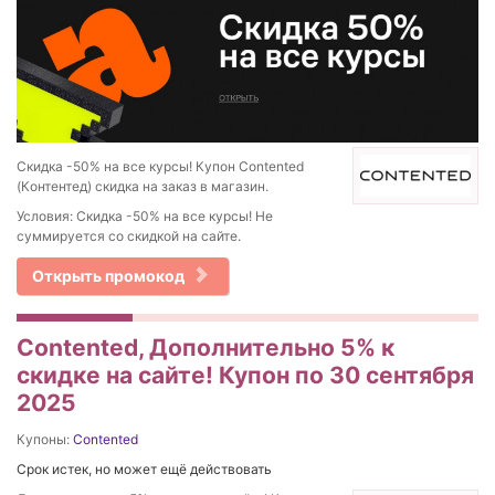
Скидка -50% на все курсы! Купон Contented
(Контентед) скидка на заказ в магазин.
Условия: Скидка -50% на все курсы! Не
суммируется со скидкой на сайте.
Открыть промокод
Contented, Дополнительно 5% к
скидке на сайте! Купон по 30 сентября
2025
Купоны:
Contented
Срок истек, но может ещё действовать