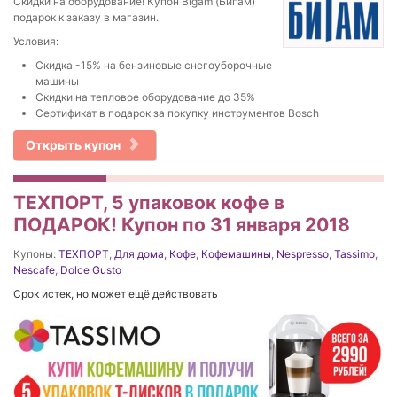
Скидки на оборудование! Купон Bigam (Бигам)
подарок к заказу в магазин.
Условия:
Скидка -15% на бензиновые снегоуборочные
машины
Скидки на тепловое оборудование до 35%
Сертификат в подарок за покупку инструментов Bosch
Открыть купон
ТЕХПОРТ, 5 упаковок кофе в
ПОДАРОК! Купон по 31 января 2018
Купоны:
ТЕХПОРТ
,
Для дома
,
Кофе
,
Кофемашины
,
Nespresso
,
Tassimo
,
Nescafe
,
Dolce Gusto
Срок истек, но может ещё действовать