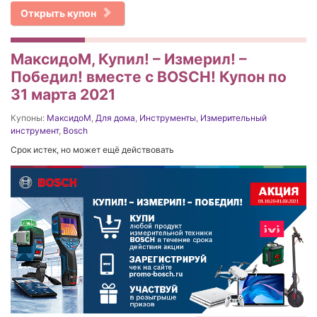
Открыть купон
МаксидоМ, Купил! – Измерил! –
Победил! вместе с BOSCH! Купон по
31 марта 2021
Купоны:
МаксидоМ
,
Для дома
,
Инструменты
,
Измерительный
инструмент
,
Bosch
Срок истек, но может ещё действовать