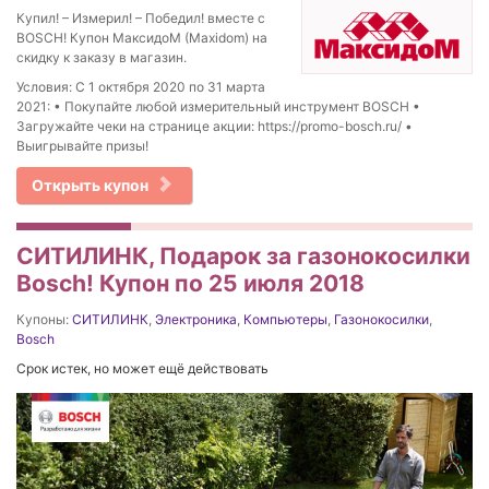
Купил! – Измерил! – Победил! вместе с
BOSCH! Купон МаксидоМ (Maxidom) на
скидку к заказу в магазин.
Условия: С 1 октября 2020 по 31 марта
2021: • Покупайте любой измерительный инструмент BOSCH •
Загружайте чеки на странице акции: https://promo-bosch.ru/ •
Выигрывайте призы!
Открыть купон
СИТИЛИНК, Подарок за газонокосилки
Bosch! Купон по 25 июля 2018
Купоны:
СИТИЛИНК
,
Электроника
,
Компьютеры
,
Газонокосилки
,
Bosch
Срок истек, но может ещё действовать