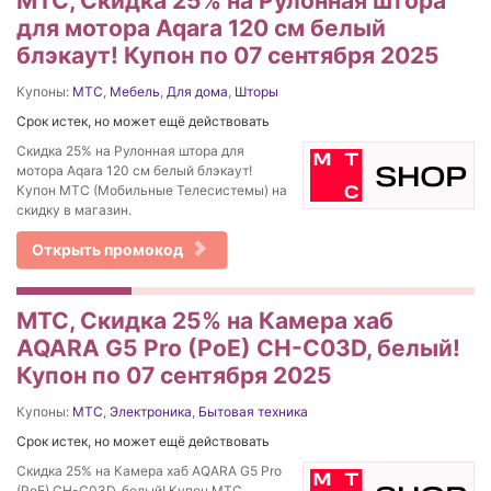
МТС, Скидка 25% на Рулонная штора
для мотора Aqara 120 см белый
блэкаут! Купон по 07 сентября 2025
Купоны:
МТС
,
Мебель
,
Для дома
,
Шторы
Срок истек, но может ещё действовать
Скидка 25% на Рулонная штора для
мотора Aqara 120 см белый блэкаут!
Купон МТС (Мобильные Телесистемы) на
скидку в магазин.
Открыть промокод
МТС, Скидка 25% на Камера хаб
AQARA G5 Pro (PoE) CH-C03D, белый!
Купон по 07 сентября 2025
Купоны:
МТС
,
Электроника
,
Бытовая техника
Срок истек, но может ещё действовать
Скидка 25% на Камера хаб AQARA G5 Pro
(PoE) CH-C03D, белый! Купон МТС