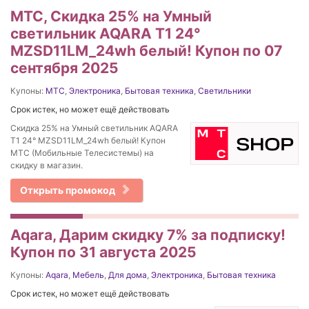
МТС, Скидка 25% на Умный
светильник AQARA T1 24°
MZSD11LM_24wh белый! Купон по 07
сентября 2025
Купоны:
МТС
,
Электроника
,
Бытовая техника
,
Светильники
Срок истек, но может ещё действовать
Скидка 25% на Умный светильник AQARA
T1 24° MZSD11LM_24wh белый! Купон
МТС (Мобильные Телесистемы) на
скидку в магазин.
Открыть промокод
Aqara, Дарим скидку 7% за подписку!
Купон по 31 августа 2025
Купоны:
Aqara
,
Мебель
,
Для дома
,
Электроника
,
Бытовая техника
Срок истек, но может ещё действовать