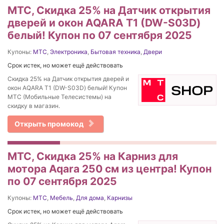
МТС, Скидка 25% на Датчик открытия
дверей и окон AQARA Т1 (DW-S03D)
белый! Купон по 07 сентября 2025
Купоны:
МТС
,
Электроника
,
Бытовая техника
,
Двери
Срок истек, но может ещё действовать
Скидка 25% на Датчик открытия дверей и
окон AQARA Т1 (DW-S03D) белый! Купон
МТС (Мобильные Телесистемы) на
скидку в магазин.
Открыть промокод
МТС, Скидка 25% на Карниз для
мотора Aqara 250 см из центра! Купон
по 07 сентября 2025
Купоны:
МТС
,
Мебель
,
Для дома
,
Карнизы
Срок истек, но может ещё действовать