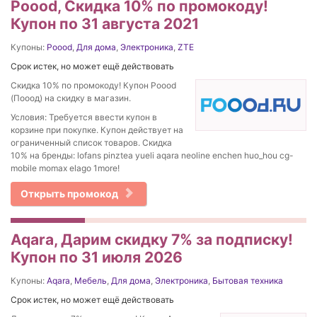
Poood, Скидка 10% по промокоду!
Купон по 31 августа 2021
Купоны:
Poood
,
Для дома
,
Электроника
,
ZTE
Срок истек, но может ещё действовать
Скидка 10% по промокоду! Купон Poood
(Пооод) на скидку в магазин.
Условия: Требуется ввести купон в
корзине при покупке. Купон действует на
ограниченный список товаров. Скидка
10% на бренды: lofans pinztea yueli aqara neoline enchen huo_hou cg-
mobile momax elago 1more!
Открыть промокод
Aqara, Дарим скидку 7% за подписку!
Купон по 31 июля 2026
Купоны:
Aqara
,
Мебель
,
Для дома
,
Электроника
,
Бытовая техника
Срок истек, но может ещё действовать