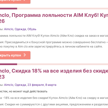
mclo, Программа лояльности AIM Клуб! Ку
26
ны:
Aimclo
,
Одежда
,
Обувь
амма лояльности AIM Клуб! Купон Aimclo (Айм Кло) скидка на заказ в магаз
ия: Присоединиться к бонусной программе можно совершенно бесплатно 
ю покупку в Aim clo или зарегистрируйтесь в личном кабинете на сайте.
крыть купон
clo, Скидка 18% на все изделия без скидк
23
ны:
Aimclo
,
Одежда
,
23 февраля
,
8 марта
истек, но может ещё действовать
а -18% на все изделия без скидки! Купон Aimclo (Айм Кло) на скидку в магаз
ия: Скидки не суммируются с другими акциями, предложением и разделом