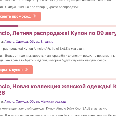
ия: Cкидка -10% на все товары, кроме распродажи!
крыть промокод
mclo, Летняя распродажа! Купон по 09 авг
ны:
Aimclo
,
Одежда
,
Обувь
,
Вязание
я распродажа! Купон Aimclo (Айм Кло) SALE в магазин.
ия: Вельвет и деним, шерсть и ангора, лён и хлопок — вещи, не привязанны
дящее время выбрать изделия, которые будут служить не один сезон.
крыть купон
mclo, Новая коллекция женской одежды! К
26
ны:
Aimclo
,
Одежда
,
Обувь
,
Женская одежда
 коллекция женской одежды! Купон Aimclo (Айм Кло) SALE в магазин.
ия: В новом сезоне мы довели сочетание фактур до совершенства, чтобы в