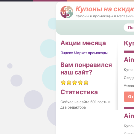
Купоны на скидк
Купоны и промокоды в магазины
Поис
Акции месяца
Ку
Яндекс Маркет промокоды
Aim
Вам понравился
Купо
наш сайт?
Скидк
Услов
Статистика
От
Сейчас на сайте 601 гость и
два редактора
Aim
Купо
Cкидк