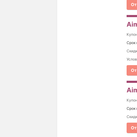
От
Aim
Купо
Срок 
Скидк
Услов
От
Aim
Купо
Срок 
Скидк
От