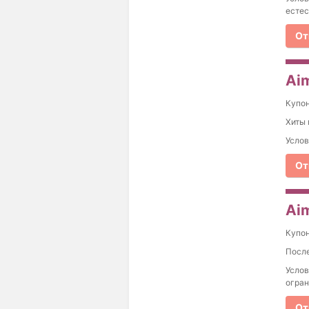
есте
От
Aim
Купо
Хиты 
Услов
От
Aim
Купо
После
Услов
огран
От