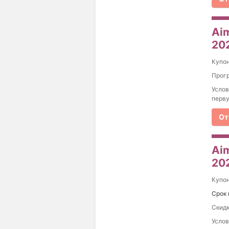
Ai
20
Купо
Прогр
Услов
перву
От
Aim
20
Купо
Срок 
Скидк
Услов