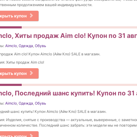
ственным продолжением вашей индивидуальности.
крыть купон
clo, Хиты продаж Aim сlo! Купон по 31 ав
ны:
Aimclo
,
Одежда
,
Обувь
продаж Aim сlo! Купон Aimclo (Айм Кло) SALE в магазин.
ия: Хиты продаж Aim сlo!
крыть купон
clo, Последний шанс купить! Купон по 31
ны:
Aimclo
,
Одежда
,
Обувь
дний шанс купить! Купон Aimclo (Айм Кло) SALE в магазин.
ия: Изделия, снятые с производства — актуальные, выверенные, с заметно
иченном количестве. Последний шанс забрать: эти модели мы не повторим
крыть купон