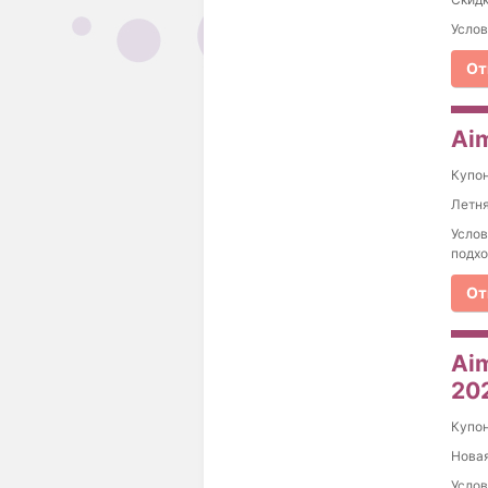
Услов
От
Ai
Купо
Летня
Услов
подхо
От
Ai
20
Купо
Новая
Услов