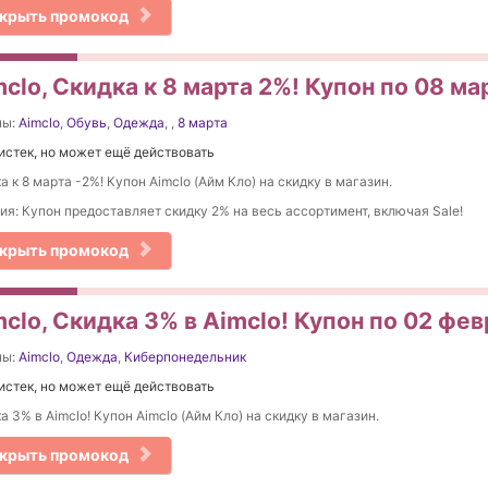
крыть промокод
clo, Скидка к 8 марта 2%! Купон по 08 ма
ны:
Aimclo
,
Обувь
,
Одежда
,
,
8 марта
истек, но может ещё действовать
а к 8 марта -2%! Купон Aimclo (Айм Кло) на скидку в магазин.
ия: Купон предоставляет скидку 2% на весь ассортимент, включая Sale!
крыть промокод
clo, Скидка 3% в Aimclo! Купон по 02 фе
ны:
Aimclo
,
Одежда
,
Киберпонедельник
истек, но может ещё действовать
а 3% в Aimclo! Купон Aimclo (Айм Кло) на скидку в магазин.
крыть промокод