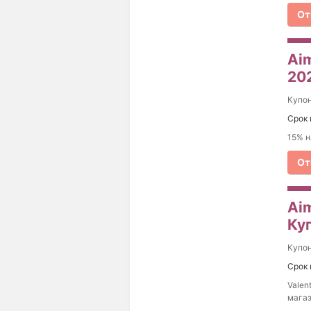
От
Aim
20
Купо
Срок 
15% н
От
Aim
Ку
Купо
Срок 
Valen
магаз