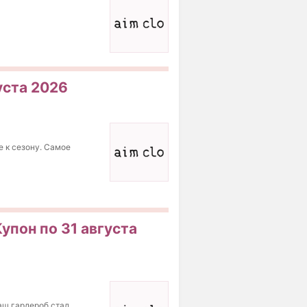
уста 2026
е к сезону. Самое
упон по 31 августа
аш гардероб стал