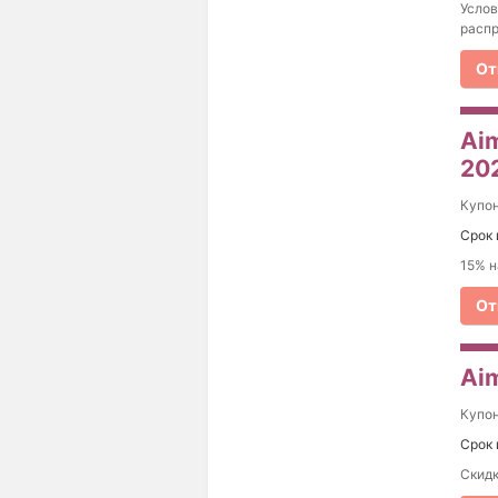
Услов
распр
От
Aim
20
Купо
Срок 
15% н
От
Aim
Купо
Срок 
Скидк