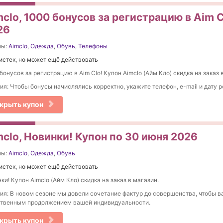
clo, 1000 бонусов за регистрацию в Aim C
26
ны:
Aimclo
,
Одежда
,
Обувь
,
Телефоны
истек, но может ещё действовать
бонусов за регистрацию в Aim Clo! Купон Aimclo (Айм Кло) скидка на заказ 
ия: Чтобы бонусы начислялись корректно, укажите телефон, e-mail и дату 
крыть купон
clo, Новинки! Купон по 30 июня 2026
ны:
Aimclo
,
Одежда
,
Обувь
истек, но может ещё действовать
ки! Купон Aimclo (Айм Кло) скидка на заказ в магазин.
ия: В новом сезоне мы довели сочетание фактур до совершенства, чтобы в
ственным продолжением вашей индивидуальности.
крыть купон