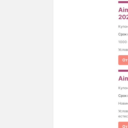
Aim
20
Купо
Срок 
1000 
Услов
От
Aim
Купо
Срок 
Новин
Услов
есте
От