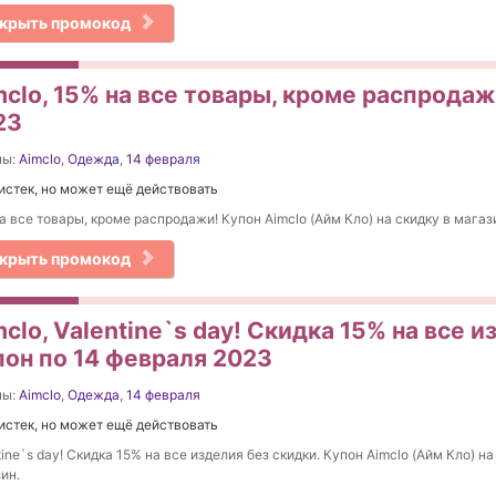
крыть промокод
clo, 15% на все товары, кроме распродаж
23
ны:
Aimclo
,
Одежда
,
14 февраля
истек, но может ещё действовать
а все товары, кроме распродажи! Купон Aimclo (Айм Кло) на скидку в магаз
крыть промокод
clo, Valentine`s day! Cкидка 15% на все и
пон по 14 февраля 2023
ны:
Aimclo
,
Одежда
,
14 февраля
истек, но может ещё действовать
tine`s day! Cкидка 15% на все изделия без скидки. Купон Aimclo (Айм Кло) на
ин.