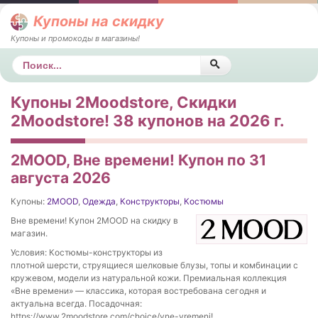
Купоны на скидку
Купоны и промокоды в магазины!
Поиск
Купоны 2Moodstore, Скидки
2Moodstore! 38 купонов на 2026 г.
2MOOD, Вне времени! Купон по 31
августа 2026
Купоны:
2MOOD
,
Одежда
,
Конструкторы
,
Костюмы
Вне времени! Купон 2MOOD на скидку в
магазин.
Условия: Костюмы-конструкторы из
плотной шерсти, струящиеся шелковые блузы, топы и комбинации с
кружевом, модели из натуральной кожи. Премиальная коллекция
«Вне времени» — классика, которая востребована сегодня и
актуальна всегда. Посадочная:
https://www.2moodstore.com/choice/vne-vremeni!