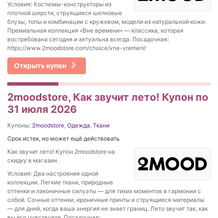
Условия: Костюмы-конструкторы из
плотной шерсти, струящиеся шелковые
блузы, топы и комбинации с кружевом, модели из натуральной кожи.
Премиальная коллекция «Вне времени» — классика, которая
востребована сегодня и актуальна всегда. Посадочная:
https://www.2moodstore.com/choice/vne-vremeni!
Открыть купон
2moodstore, Как звучит лето! Купон по
31 июля 2026
Купоны:
2moodstore
,
Одежда
,
Ткани
Срок истек, но может ещё действовать
Как звучит лето! Купон 2moodstore на
скидку в магазин.
Условия: Два настроения одной
коллекции. Легкие ткани, природные
оттенки и лаконичные силуэты — для тихих моментов в гармонии с
собой. Сочные оттенки, ироничные принты и струящиеся материалы
— для дней, когда ваша энергия не знает границ. Лето звучит так, как
вы его чувствуете. Посадочная: