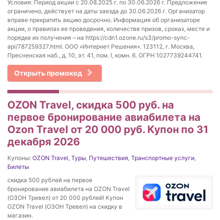
Условия: Период акции с 20.08.2025 г. по 30.06.2026 г. Предложение
ограничено, действует на даты заезда до 30.06.2026 г. Организатор
вправе прекратить акцию досрочно. Информация об организаторе
акции, о правилах ее проведения, количестве призов, сроках, месте и
порядке их получения – на https://cdn1.ozone.ru/s3/promo-sync-
api/787259327.html. ООО «Интернет Решения». 123112, г. Москва,
Пресненская наб., д. 10, эт. 41, пом. I, комн. 6. ОГРН 1027739244741.
Открыть промокод
OZON Travel, скидка 500 руб. на
первое бронирование авиабилета на
Ozon Travel от 20 000 руб. Купон по 31
декабря 2026
Купоны:
OZON Travel
,
Туры
,
Путешествия
,
Транспортные услуги
,
Билеты
скидка 500 рублей на первое
бронирование авиабилета на OZON Travel
(ОЗОН Тревел) от 20 000 рублей! Купон
OZON Travel (ОЗОН Тревел) на скидку в
магазин.