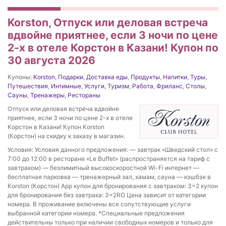
Korston, Отпуск или деловая встреча
вдвойне приятнее, если 3 ночи по цене
2-х в отеле Корстон в Казани! Купон по
30 августа 2026
Купоны:
Korston
,
Подарки
,
Доставка еды
,
Продукты
,
Напитки
,
Туры
,
Путешествия
,
Интимные
,
Услуги
,
Туризм
,
Работа
,
Фриланс
,
Столы
,
Сауны
,
Тренажеры
,
Рестораны
Отпуск или деловая встреча вдвойне
приятнее, если 3 ночи по цене 2-х в отеле
Корстон в Казани! Купон Korston
(Корстон) на скидку к заказу в магазин.
Условия: Условия данного предложения: — завтрак «Шведский стол» с
7:00 до 12:00 в ресторане «Le Buffet» (распространяется на тариф с
завтраком) — безлимитный высокоскоростной Wi-Fi интернет —
бесплатная парковка — тренажерный зал, хамам, сауна — кэшбэк в
Korston (Корстон) App купон для бронирования с завтраком: 3=2 купон
для бронирования без завтрака: 3=2RO Цена зависит от категории
номера. В проживание включены все сопутствующие услуги
выбранной категории номера. *Специальные предложения
действительны только при наличии свободных номеров и только для