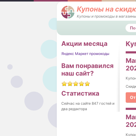
Купоны на скидк
Купоны и промокоды в магазины
Поис
Акции месяца
Ку
Яндекс Маркет промокоды
Мак
Вам понравился
20
наш сайт?
Купо
Скидк
Статистика
От
Сейчас на сайте 847 гостей и
два редактора
Мак
20
Купо