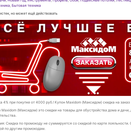
ачи
,
Новый год
,
Инструменты
,
Профиль
,
Обои
,
Подвесные потолки
,
Лестни
хника
,
Бытовая техника
истек, но может ещё действовать
а 4% при покупке от 4000 руб.! Купон Maxidom (Максидом) скидка на заказ 
 Maxidom (Максидом) это скидки на товары для обустройства дома и дачи, 
тельства.
ия: Скидка по промокоду не суммируется со скидкой по карте лояльности.
ой по другим промокодам.