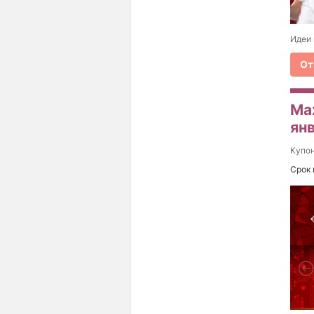
Идеи 
От
Ma
ян
Купо
Срок 