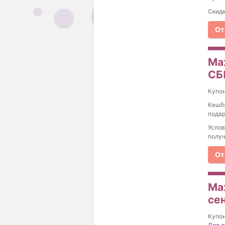
Скидк
От
Ma
СБ
Купо
Кешбэ
подар
Услов
получ
От
Max
се
Купо