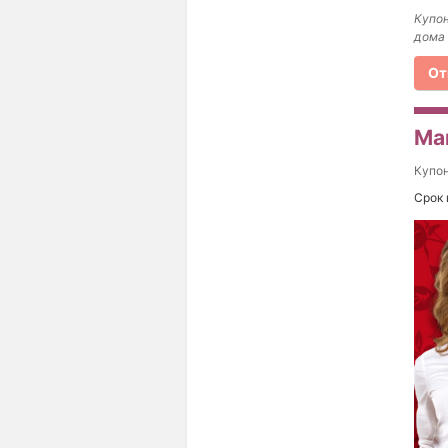
Купон
дома 
От
Ма
Купо
Срок 