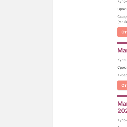
Купо
Срок 
Скидк
(Maxi
От
Ма
Купо
Срок 
Кибер
От
Ма
20
Купо