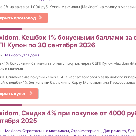
а 3% на заказ от 1 000 руб. Купон Максидом (Maxidom) на скидку в магазин
крыть промокод
xidom, Кешбэк 1% бонусными баллами за 
П! Купон по 30 сентября 2026
ны:
Maxidom
,
Для дома
к 1% бонусными баллами за оплату покупок через СБП! Купон Maxidom (Ма
ок в магазин.
ия: Оплачивайте покупки через СБП в кассах торгового зала любого гипе
айте кешбэк 1% бонусными баллами на Карту Максидом или Профессионал
крыть купон
idom, Скидка 4% при покупке от 4000 руб
нтября 2025
ны:
Maxidom
,
Строительные материалы
,
Стройматериалы
,
Для ремонта
,
Для 