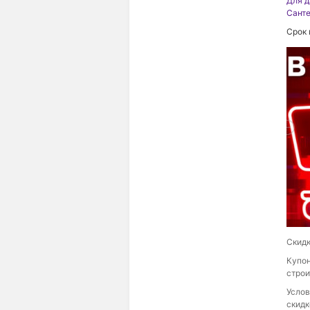
Для д
Санте
Срок 
Скидк
Купон
строи
Услов
скидк