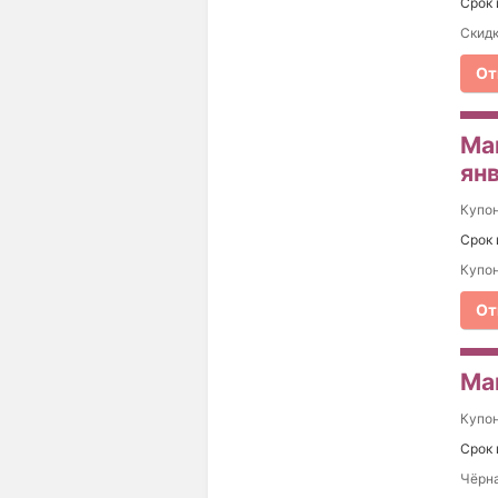
Срок 
Скидк
От
Ма
ян
Купо
Срок 
Купон
От
Ма
Купо
Срок 
Чёрна