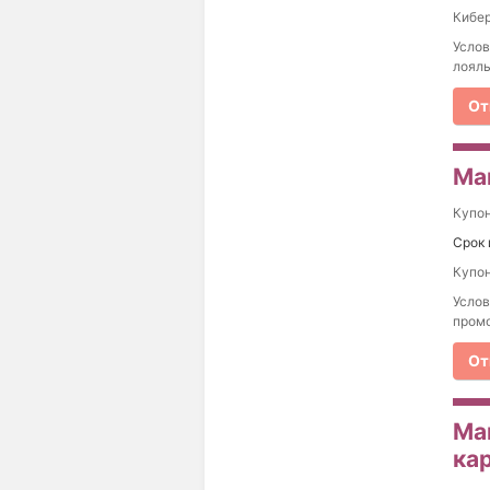
Кибер
Услов
лояль
От
Ма
Купо
Срок 
Купон
Услов
промо
От
Ма
ка