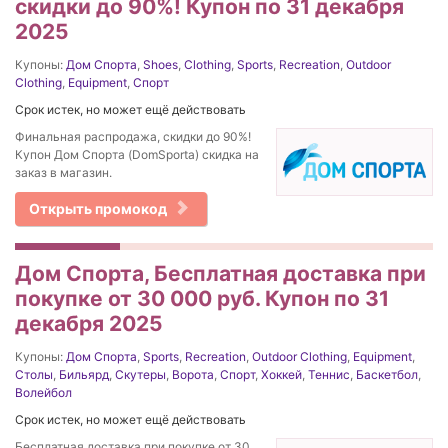
скидки до 90%! Купон по 31 декабря
2025
Купоны:
Дом Спорта
,
Shoes
,
Clothing
,
Sports
,
Recreation
,
Outdoor
Clothing
,
Equipment
,
Спорт
Срок истек, но может ещё действовать
Финальная распродажа, скидки до 90%!
Купон Дом Спорта (DomSporta) скидка на
заказ в магазин.
Открыть промокод
Дом Спорта, Бесплатная доставка при
покупке от 30 000 руб. Купон по 31
декабря 2025
Купоны:
Дом Спорта
,
Sports
,
Recreation
,
Outdoor Clothing
,
Equipment
,
Столы
,
Бильярд
,
Скутеры
,
Ворота
,
Спорт
,
Хоккей
,
Теннис
,
Баскетбол
,
Волейбол
Срок истек, но может ещё действовать
Бесплатная доставка при покупке от 30