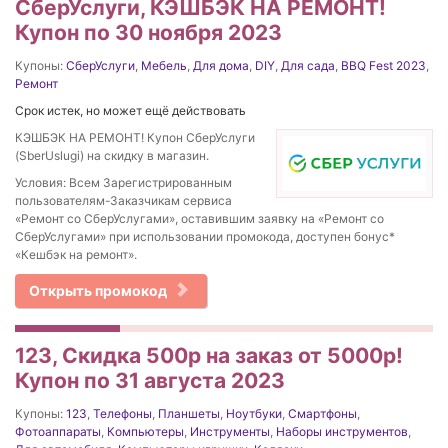
СберУслуги, КЭШБЭК НА РЕМОНТ!
Купон по 30 ноября 2023
Купоны:
СберУслуги
,
Мебель
,
Для дома
,
DIY
,
Для сада
,
BBQ Fest 2023
,
Ремонт
Срок истек, но может ещё действовать
КЭШБЭК НА РЕМОНТ! Купон СберУслуги
(SberUslugi) на скидку в магазин.
Условия: Всем Зарегистрированным
пользователям-Заказчикам сервиса
«Ремонт со СберУслугами», оставившим заявку на «Ремонт со
СберУслугами» при использовании промокода, доступен бонус*
«Кешбэк на ремонт».
Открыть промокод
123, Скидка 500р на заказ от 5000р!
Купон по 31 августа 2023
Купоны:
123
,
Телефоны
,
Планшеты
,
Ноутбуки
,
Смартфоны
,
Фотоаппараты
,
Компьютеры
,
Инструменты
,
Наборы инструментов
,