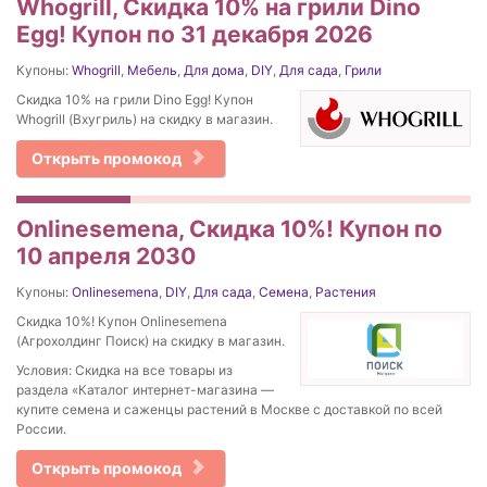
Whogrill, Скидка 10% на грили Dino
Egg! Купон по 31 декабря 2026
Купоны:
Whogrill
,
Мебель
,
Для дома
,
DIY
,
Для сада
,
Грили
Скидка 10% на грили Dino Egg! Купон
Whogrill (Вхугриль) на скидку в магазин.
Открыть промокод
Onlinesemena, Скидка 10%! Купон по
10 апреля 2030
Купоны:
Onlinesemena
,
DIY
,
Для сада
,
Семена
,
Растения
Скидка 10%! Купон Onlinesemena
(Агрохолдинг Поиск) на скидку в магазин.
Условия: Скидка на все товары из
раздела «Каталог интернет-магазина —
купите семена и саженцы растений в Москве с доставкой по всей
России.
Открыть промокод