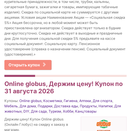
курительные принадлежности, в том числе, трубки, кальяны,
сигаретная бумага, зажигалки и товары, имитирующие табачные
изделия). Скидка по социальной карте не суммируется с другими
акциями. Условия акции Наименование Акции — «Социальная скидка
5%» Акция бессрочна, но в любой момент может быть
приостановлена организатором. Скидка действует только в будние
дни круглосуточно. Скидка не действует в выходные и праздничные
дни. Для получения социальной скидки 5% предъявите на кассе
социальный документ: Социальную карту. Пенсионное
удостоверение (справка о назначении пенсии). Социальный документ
(удостоверение).»
Открыть купон
Online globus, Держим цену! Купон по
31 августа 2026
Купоны:
Online globus
,
Косметика
,
Гигиена
,
Аптеки
,
Для спорта
,
Мебель
,
Для дома
,
Подарки
,
Доставка еды
,
Продукты
,
Напитки
,
Для
животных
,
DIY
,
Для сада
,
Туризм
,
Хобби
,
Канцтовары
Держим цену! Купон Online globus
(Онлайн Глобус) на скидку к заказу в
магазин.