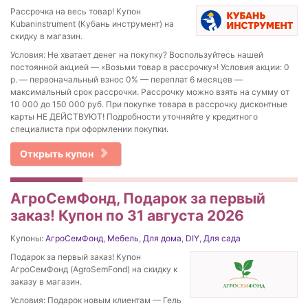
Рассрочка на весь товар! Купон
Kubaninstrument (Кубань инструмент) на
скидку в магазин.
Условия: Не хватает денег на покупку? Воспользуйтесь нашей
постоянной акцией — «Возьми товар в рассрочку»! Условия акции: 0
р. — первоначальный взнос 0% — переплат 6 месяцев —
максимальный срок рассрочки. Рассрочку можно взять на сумму от
10 000 до 150 000 руб. При покупке товара в рассрочку дисконтные
карты НЕ ДЕЙСТВУЮТ! Подробности уточняйте у кредитного
специалиста при оформлении покупки.
Открыть купон
АгроСемФонд, Подарок за первый
заказ! Купон по 31 августа 2026
Купоны:
АгроСемФонд
,
Мебель
,
Для дома
,
DIY
,
Для сада
Подарок за первый заказ! Купон
АгроСемФонд (AgroSemFond) на скидку к
заказу в магазин.
Условия: Подарок новым клиентам — Гель