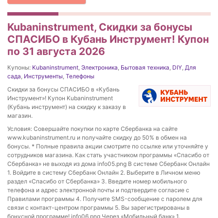
Kubaninstrument, Скидки за бонусы
СПАСИБО в Кубань Инструмент! Купон
по 31 августа 2026
Купоны:
Kubaninstrument
,
Электроника
,
Бытовая техника
,
DIY
,
Для
сада
,
Инструменты
,
Телефоны
Скидки за бонусы СПАСИБО в «Кубань
Инструмент»! Купон Kubaninstrument
(Кубань инструмент) на скидку к заказу в
магазин.
Условия: Совершайте покупки по карте Сбербанка на сайте
www.kubaninstrument.ru и получайте скидку до 50% в обмен на
бонусы. * Полные правила акции смотрите по ссылке или уточняйте у
сотрудников магазина. Как стать участником программы «Спасибо от
Сбербанка» не выходя из дома info05.png В системе Сбербанк Онлайн
1. Войдите в систему Сбербанк Онлайн 2. Выберите в Личном меню
раздел «Спасибо от Сбербанка» 3. Введите номер мобильного
телефона и адрес электронной почты и подтвердите согласие с
Правилами программы 4. Получите SMS-сообщение с паролем для
связи с контакт-центром программы 5. Вы зарегистрированы в
бонусной программе! info06.png Через «Мобильный банк» 1.