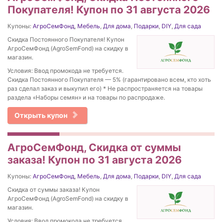
Покупателя! Купон по 31 августа 2026
Купоны:
АгроСемФонд
,
Мебель
,
Для дома
,
Подарки
,
DIY
,
Для сада
Скидка Постоянного Покупателя! Купон
АгроСемФонд (AgroSemFond) на скидку в
магазин.
Условия: Ввод промокода не требуется.
Скидка Постоянного Покупателя — 5% (гарантировано всем, кто хоть
раз сделал заказ и выкупил его) * Не распространяется на товары
раздела «Наборы семян» и на товары по распродаже.
Открыть купон
АгроСемФонд, Скидка от суммы
заказа! Купон по 31 августа 2026
Купоны:
АгроСемФонд
,
Мебель
,
Для дома
,
Подарки
,
DIY
,
Для сада
Скидка от суммы заказа! Купон
АгроСемФонд (AgroSemFond) на скидку в
магазин.
Условия: Ввод промокода не требуется.