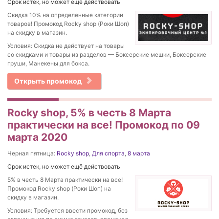
Срок истек, но может ещё действовать
Скидка 10% на определенные категории
товаров! Промокод Rocky shop (Роки Шоп)
на скидку в магазин.
Условия: Скидка не действует на товары
со скидками и товары из разделов — Боксерские мешки, Боксерские
груши, Манекены для бокса.
Открыть промокод
Rocky shop, 5% в честь 8 Марта
практически на все! Промокод по 09
марта 2020
Черная пятница:
Rocky shop
,
Для спорта
,
8 марта
Срок истек, но может ещё действовать
5% в честь 8 Марта практически на все!
Промокод Rocky shop (Роки Шоп) на
скидку в магазин.
Условия: Требуется ввести промокод, без