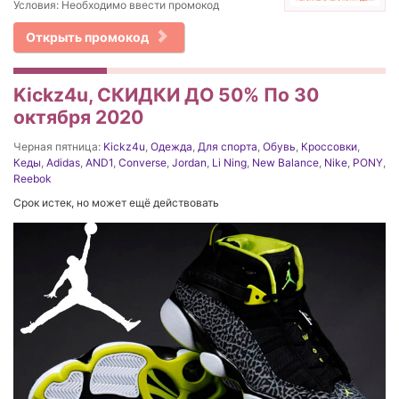
Условия: Необходимо ввести промокод
Открыть промокод
Kickz4u, СКИДКИ ДО 50% По 30
октября 2020
Черная пятница:
Kickz4u
,
Одежда
,
Для спорта
,
Обувь
,
Кроссовки
,
Кеды
,
Adidas
,
AND1
,
Converse
,
Jordan
,
Li Ning
,
New Balance
,
Nike
,
PONY
,
Reebok
Срок истек, но может ещё действовать