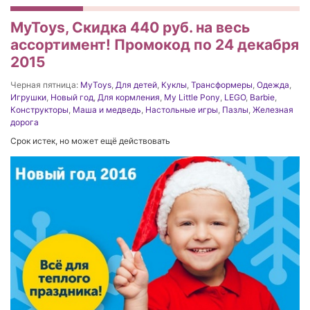
MyToys, Скидка 440 руб. на весь
ассортимент! Промокод по 24 декабря
2015
Черная пятница:
MyToys
,
Для детей
,
Куклы
,
Трансформеры
,
Одежда
,
Игрушки
,
Новый год
,
Для кормления
,
My Little Pony
,
LEGO
,
Barbie
,
Конструкторы
,
Маша и медведь
,
Настольные игры
,
Пазлы
,
Железная
дорога
Срок истек, но может ещё действовать