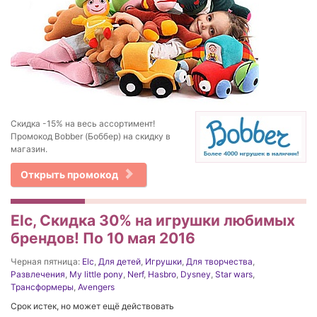
Скидка -15% на весь ассортимент!
Промокод Bobber (Боббер) на скидку в
магазин.
Открыть промокод
Elc, Скидка 30% на игрушки любимых
брендов! По 10 мая 2016
Черная пятница:
Elc
,
Для детей
,
Игрушки
,
Для творчества
,
Развлечения
,
My little pony
,
Nerf
,
Hasbro
,
Dysney
,
Star wars
,
Трансформеры
,
Avengers
Срок истек, но может ещё действовать