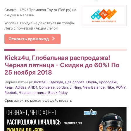
Скидка -12% ! Промокод Toy ru (Той ру) на
скидку в магазин.
Условия: Скидка не действует на товары
Лего с пометкой «Акция Лего»!
Открыть промокод
Kickz4u, Глобальная распродажа!
Черная пятница - Скидки до 60%! По
25 ноября 2018
Черная пятница:
Kickz4u
,
Одежда
,
Для спорта
,
Обувь
,
Кроссовки
,
Кеды
,
Adidas
,
AND1
,
Converse
,
Jordan
,
Li Ning
,
New Balance
,
Nike
,
PONY
,
Reebok
,
Черная пятница
,
Black friday
Срок истек, но может ещё действовать