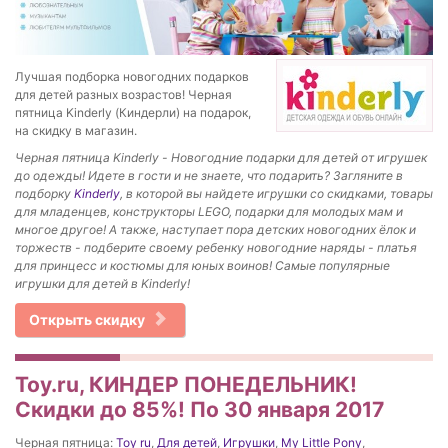
Лучшая подборка новогодних подарков
для детей разных возрастов! Черная
пятница Kinderly (Киндерли) на подарок,
на скидку в магазин.
Черная пятница
Kinderly -
Новогодние подарки для детей от игрушек
до одежды! Идете в гости и не знаете, что подарить? Загляните в
подборку
Kinderly
, в которой вы найдете игрушки со скидками, товары
для младенцев, конструкторы LEGO, подарки для молодых мам и
многое другое! А также, наступает пора детских новогодних ёлок и
торжеств - подберите своему ребенку новогодние наряды - платья
для принцесс и костюмы для юных воинов! Самые популярные
игрушки для детей в Kinderly!
Открыть скидку
Toy.ru, КИНДЕР ПОНЕДЕЛЬНИК!
Скидки до 85%! По 30 января 2017
Черная пятница:
Toy ru
,
Для детей
,
Игрушки
,
My Little Pony
,