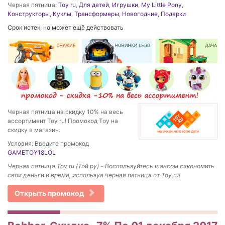
Черная пятница:
Toy ru
,
Для детей
,
Игрушки
,
My Little Pony
,
Конструкторы
,
Куклы
,
Трансформеры
,
Новогодние
,
Подарки
Срок истек, но может ещё действовать
Черная пятница на скидку 10% на весь
ассортимент Toy ru! Промокод Toy на
скидку в магазин.
Условия: Введите промокод
GAMETOY18LOL
Черная пятница Toy ru (Той ру) - Воспользуйтесь шансом сэкономить
свои деньги и время, используя черная пятница от Toy.ru!
Открыть промокод