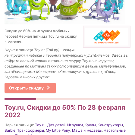
Скидки до 60% на игрушки любимых
героев! Черная пятница Toy.ru на скидку
в магазин.
Черная пятница Toy ru (Той ру) - скидки
на игрушки и наборы с героями популярных мультфильмов. Здесь вы
найдете свежий черная пятница на скидку Toy.ru на игрушки,
созданные по мотивам таких полюбившихся детьми мультфильмов,
как «Университет Монстров», «Как приручить дракона», «Город
Героев» и многих других!
Открыть скидку
Toy.ru, Скидки до 50% По 28 февраля
2022
Черная пятница:
Toy ru
,
Для детей
,
Игрушки
,
Куклы
,
Конструкторы
,
Barbie
,
Трансформеры
,
My Little Pony
,
Маша и медведь
,
Настольные