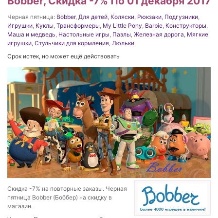
Bobber, Скидка -7% По 01 декабря 2017
Черная пятница:
Bobber
,
Для детей
,
Коляски
,
Рюкзаки
,
Подгузники
,
Игрушки
,
Куклы
,
Трансформеры
,
My Little Pony
,
Barbie
,
Конструкторы
,
Маша и медведь
,
Настольные игры
,
Пазлы
,
Железная дорога
,
Мягкие
игрушки
,
Стульчики для кормления
,
Люльки
Срок истек, но может ещё действовать
Скидка -7% на повторные заказы. Черная
пятница Bobber (Боббер) на скидку в
магазин.