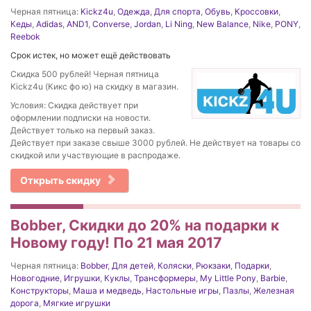
Черная пятница:
Kickz4u
,
Одежда
,
Для спорта
,
Обувь
,
Кроссовки
,
Кеды
,
Adidas
,
AND1
,
Converse
,
Jordan
,
Li Ning
,
New Balance
,
Nike
,
PONY
,
Reebok
Срок истек, но может ещё действовать
Скидка 500 рублей! Черная пятница
Kickz4u (Кикс фо ю) на скидку в магазин.
Условия: Скидка действует при
оформлении подписки на новости.
Действует только на первый заказ.
Действует при заказе свыше 3000 рублей. Не действует на товары со
скидкой или участвующие в распродаже.
Открыть скидку
Bobber, Скидки до 20% на подарки к
Новому году! По 21 мая 2017
Черная пятница:
Bobber
,
Для детей
,
Коляски
,
Рюкзаки
,
Подарки
,
Новогодние
,
Игрушки
,
Куклы
,
Трансформеры
,
My Little Pony
,
Barbie
,
Конструкторы
,
Маша и медведь
,
Настольные игры
,
Пазлы
,
Железная
дорога
,
Мягкие игрушки