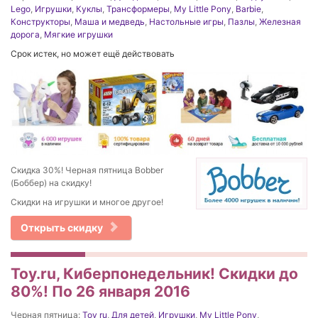
Lego
,
Игрушки
,
Куклы
,
Трансформеры
,
My Little Pony
,
Barbie
,
Конструкторы
,
Маша и медведь
,
Настольные игры
,
Пазлы
,
Железная
дорога
,
Мягкие игрушки
Срок истек, но может ещё действовать
Скидка 30%! Черная пятница Bobber
(Боббер) на скидку!
Скидки на игрушки и многое другое!
Открыть скидку
Toy.ru, Киберпонедельник! Скидки до
80%! По 26 января 2016
Черная пятница:
Toy ru
,
Для детей
,
Игрушки
,
My Little Pony
,