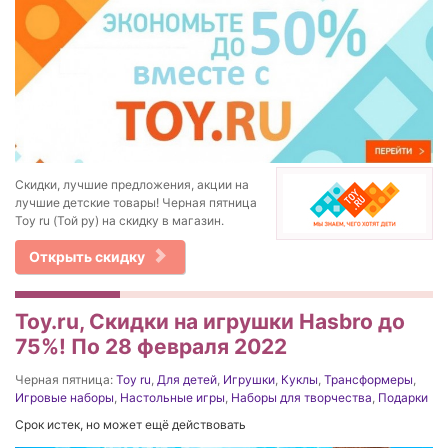
Скидки, лучшие предложения, акции на
лучшие детские товары! Черная пятница
Toy ru (Той ру) на скидку в магазин.
Открыть скидку
Toy.ru, Скидки на игрушки Hasbro до
75%! По 28 февраля 2022
Черная пятница:
Toy ru
,
Для детей
,
Игрушки
,
Куклы
,
Трансформеры
,
Игровые наборы
,
Настольные игры
,
Наборы для творчества
,
Подарки
Срок истек, но может ещё действовать