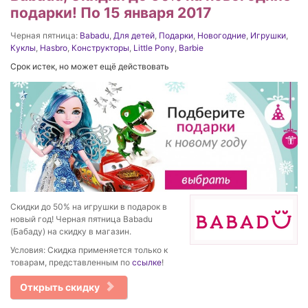
подарки! По 15 января 2017
Черная пятница:
Babadu
,
Для детей
,
Подарки
,
Новогодние
,
Игрушки
,
Куклы
,
Hasbro
,
Конструкторы
,
Little Pony
,
Barbie
Срок истек, но может ещё действовать
Скидки до 50% на игрушки в подарок в
новый год! Черная пятница Babadu
(Бабаду) на скидку в магазин.
Условия: Скидка применяется только к
товарам, представленным по
ссылке
!
Открыть скидку