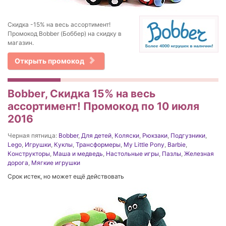
Скидка -15% на весь ассортимент!
Промокод Bobber (Боббер) на скидку в
магазин.
Открыть промокод
Bobber, Скидка 15% на весь
ассортимент! Промокод по 10 июля
2016
Черная пятница:
Bobber
,
Для детей
,
Коляски
,
Рюкзаки
,
Подгузники
,
Lego
,
Игрушки
,
Куклы
,
Трансформеры
,
My Little Pony
,
Barbie
,
Конструкторы
,
Маша и медведь
,
Настольные игры
,
Пазлы
,
Железная
дорога
,
Мягкие игрушки
Срок истек, но может ещё действовать