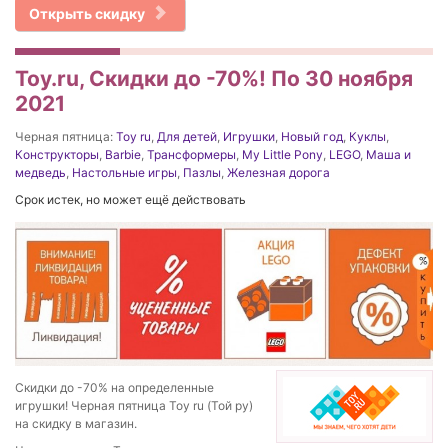
Открыть скидку
Toy.ru, Скидки до -70%! По 30 ноября
2021
Черная пятница:
Toy ru
,
Для детей
,
Игрушки
,
Новый год
,
Куклы
,
Конструкторы
,
Barbie
,
Трансформеры
,
My Little Pony
,
LEGO
,
Маша и
медведь
,
Настольные игры
,
Пазлы
,
Железная дорога
Срок истек, но может ещё действовать
Скидки до -70% на определенные
игрушки! Черная пятница Toy ru (Той ру)
на скидку в магазин.