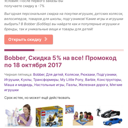
Условия: После первого заказы Вы
получаете скидку в -7%
Выгодная персональная скидка на покупки игрушек, детских колясок,
велосипедов, товаров для школы, подгузников! Какие игры и игрушки
выбрать? В Bobber (Боббер) вы найдете как и популярные игрушки и
бренды, так и уникальные вещи и товары для детей!
Открыть скидку
Bobber, Скидка 5% на все! Промокод
по 18 октября 2017
Черная пятница:
Bobber
,
Для детей
,
Коляски
,
Рюкзаки
,
Подгузники
,
Игрушки
,
Куклы
,
Трансформеры
,
My Little Pony
,
Barbie
,
Конструкторы
,
Маша и медведь
,
Настольные игры
,
Пазлы
,
Железная дорога
,
Мягкие
игрушки
Срок истек, но может ещё действовать