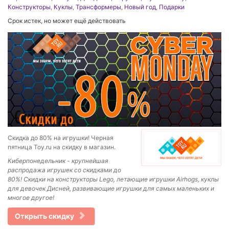
Конструкторы
,
Куклы
,
Трансформеры
,
Новый год
,
Подарки
Срок истек, но может ещё действовать
Скидка до 80% на игрушки! Черная
пятница Toy.ru на скидку в магазин.
Киберпонедельник - крупнейшая
распродажа игрушек со скидками до
80%! Скидки на конструкторы Lego, летающие игрушки Airhogs, куклы
для девочек Дисней, развивающие игрушки для самых маленьких и
многое другое!
Открыть скидку