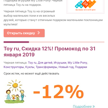
Подборка игрушки My Little Pony! Черная
пятница Toy.ru на подарок.
Черная пятница Toy.ru на огромный
выбор маленьких пони и их веселых
друзей, которые станут отличным подарком маленьким поклонницам
мультика!
Открыть скидку
Toy ru, Скидка 12%! Промокод по 31
января 2019
Черная пятница:
Toy ru
,
Для детей
,
Игрушки
,
My Little Pony
,
Конструкторы
,
Куклы
,
Трансформеры
,
Новый год
,
Подарки
Срок истек, но может ещё действовать