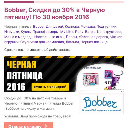
Bobber, Скидки до 30% в Черную
пятницу! По 30 ноября 2016
Черная пятница:
Bobber
,
Для детей
,
Коляски
,
Рюкзаки
,
Подгузники
,
Игрушки
,
Куклы
,
Трансформеры
,
My Little Pony
,
Barbie
,
Конструкторы
,
Маша и медведь
,
Настольные игры
,
Пазлы
,
Железная дорога
,
Мягкие
игрушки
,
Стульчики для кормления
,
Люльки
,
Черная пятница
Срок истек, но может ещё действовать
Скидки до -30% на детские товары в
Черную пятницу! Черная пятница Bobber
(Боббер) на скидку в магазин.
Условия: Ввод промокода не требуется!
Открыть скидку