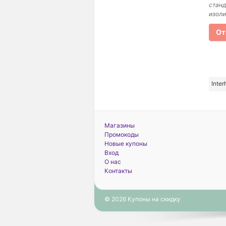
станд
изоли
От
Inte
Магазины
Промокоды
Новые купоны
Вход
О нас
Контакты
© 2026 Купоны на скидку