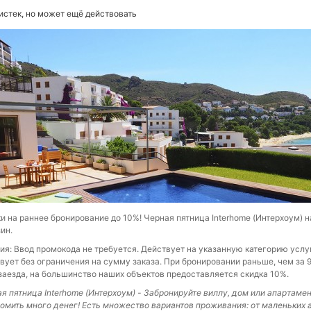
истек, но может ещё действовать
и на раннее бронирование до 10%! Черная пятница Interhome (Интерхоум) н
ин.
ия: Ввод промокода не требуется. Действует на указанную категорию услу
вует без ограничения на сумму заказа. При бронировании раньше, чем за 
заезда, на большинство наших объектов предоставляется скидка 10%.
я пятница Interhome (Интерхоум) - Забронируйте виллу, дом или апартаме
омить много денег! Есть множество вариантов проживания: от маленьких 