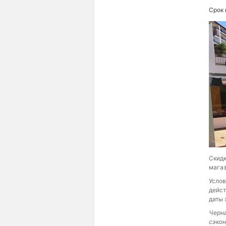
Срок 
Скидк
магаз
Услов
дейст
даты 
Черна
сэкон