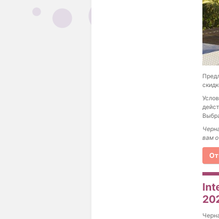
Предл
скидк
Услов
дейст
Выбра
Черн
вам о
От
In
20
Черна