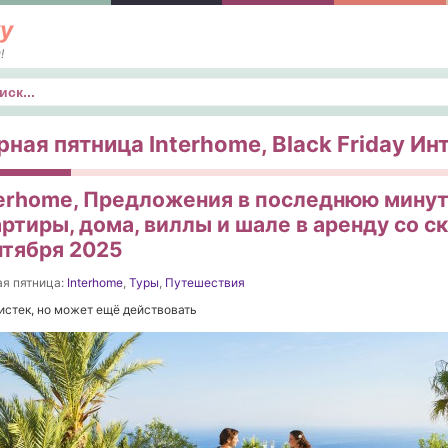
у
!
к
рная пятница Interhome, Black Friday Ин
terhome, Предложения в последнюю минут
ртиры, дома, виллы и шале в аренду со с
нтября 2025
я пятница:
Interhome
,
Туры
,
Путешествия
истек, но может ещё действовать