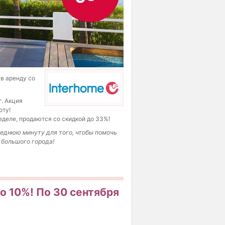
в аренду со
г. Акция
оту!
деле, продаются со скидкой до 33%!
леднюю минуту для того, чтобы помочь
 большого города!
о 10%! По 30 сентября