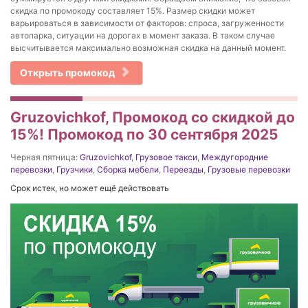
скидка по промокоду составляет 15%. Размер скидки может
варьироваться в зависимости от факторов: спроса, загруженности
автопарка, ситуации на дорогах в момент заказа. В таком случае
высчитывается максимально возможная скидка на данный момент.
Открыть промокод
Gruzovichkof, Промокод со скидкой до
15%! Промокод по 30 сентября 2025
Черная пятница:
Gruzovichkof
,
Грузовое такси
,
Междугородние
перевозки
,
Грузчики
,
Сборка мебели
,
Переезды
,
Грузовые перевозки
Срок истек, но может ещё действовать