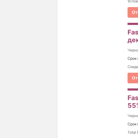
Услов
От
Fas
де
Черна
Срок 
Скидк
От
Fas
55
Черна
Срок 
Total