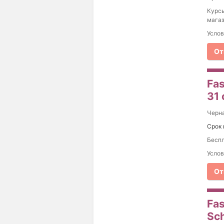
Курсы
магаз
Услов
От
Fas
31
Черна
Срок 
Беспл
Услов
От
Fas
Sch