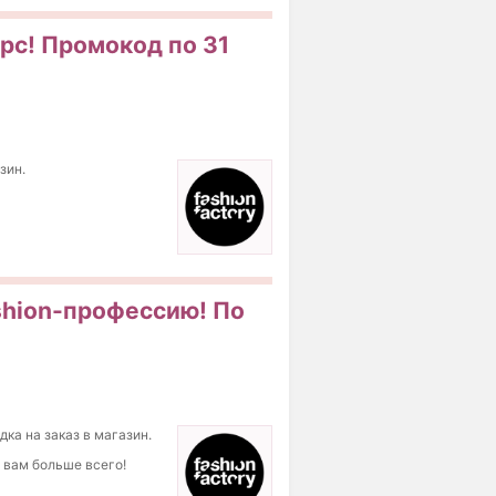
урс! Промокод по 31
зин.
ashion-профессию! По
дка на заказ в магазин.
т вам больше всего!