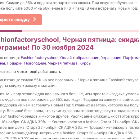
ия: Скидки до 55% и подарки от партнеров школы. При покупке обучения —
 же получите 5000 ₽ на обучение в FFS + гайд «В чем встречать Новый Год: 
крыть скидку
hionfactoryschool, Черная пятница: скидк
ограммы! По 30 ноября 2024
я пятница:
Fashionfactoryschool
,
Онлайн-образование
,
Украшения
,
Парфюм
ины
,
Подарки
,
Новогодние
,
Черная пятница
,
Курсы
истек, но может ещё действовать
я пятница: скидка 55% на все программы! Черная пятница Fashionfactorysc
у, на скидку к заказу в магазин.
ия: Мы подготовили для вас намного больше, чем просто выгодные услови
 скидок на все программы до 55% вас ждут: Подарки за заявку на сайте: с
 подборка «В чём встречать Новый Год: 5 главных цветов», которую вы полу
чту. Большой бокс всем, кто купит курс: вам откроется доступ к подаркам 
и от fashion-брендов и многое другое. Расписание ближайших стартов кур
 18 ноября. СКИДКА 30% — Контент-креатор в fashion. Старт 21 ноября. 
тов для дома. Старт 25 ноября. СКИДКА 36% — Продакт-менеджер в fashi
ссия: мерчандайзер-витринист в fashion. Старт 28 ноября СКИДКА 36% — Fa
я. СКИДКА 30% — Ассортиментная матрица и производство коллекций. Ст