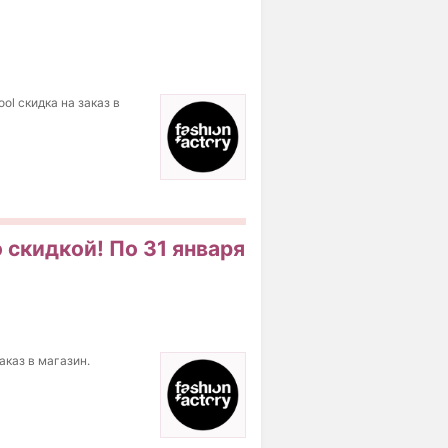
ol скидка на заказ в
о скидкой! По 31 января
аказ в магазин.