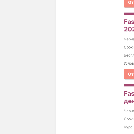
От
Fas
20
Черна
Срок 
Беспл
Услов
От
Fas
де
Черна
Срок 
Курс 