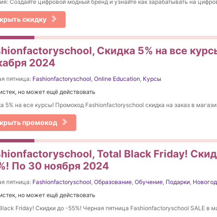
ия: Создайте цифровой модный бренд и узнайте как зарабатывать на цифро
крыть скидку
hionfactoryschool, Скидка 5% на все кур
кабря 2024
я пятница:
Fashionfactoryschool
,
Online Education
,
Курсы
истек, но может ещё действовать
а 5% на все курсы! Промокод Fashionfactoryschool скидка на заказ в магази
крыть промокод
hionfactoryschool, Total Black Friday! Ски
%! По 30 ноября 2024
я пятница:
Fashionfactoryschool
,
Образование
,
Обучение
,
Подарки
,
Новогод
истек, но может ещё действовать
 Black Friday! Скидки до -55%! Черная пятница Fashionfactoryschool SALE в м