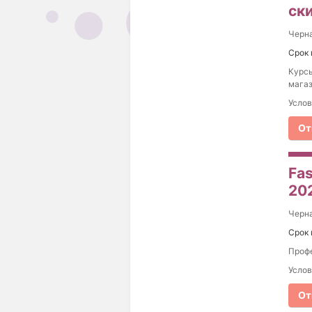
ск
Черна
Срок 
Курсы
магаз
Услов
От
Fas
20
Черна
Срок 
Профе
Услов
От