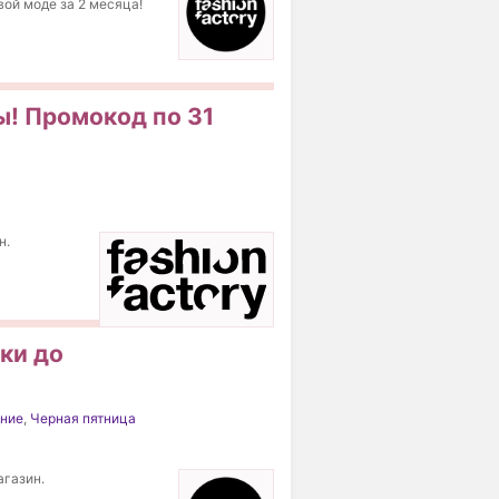
вой моде за 2 месяца!
сы! Промокод по 31
н.
дки до
ние
,
Черная пятница
агазин.