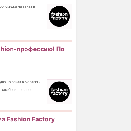
ol скидка на заказ в
ashion-профессию! По
дка на заказ в магазин.
т вам больше всего!
а Fashion Factory