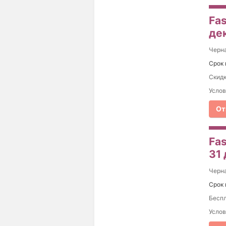
Fas
де
Черна
Срок 
Скидк
Услов
От
Fas
31
Черна
Срок 
Беспл
Услов