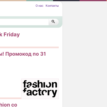
О нас
Контакты
k Friday
сы! Промокод по 31
hion со