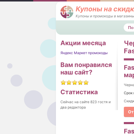
Купоны на скидк
Купоны и промокоды в магазины
Поис
Акции месяца
Че
Fas
Яндекс Маркет промокоды
Вам понравился
Fas
наш сайт?
ма
Черна
Статистика
Срок 
Скидк
Сейчас на сайте 823 гостя и
два редактора
От
Fas