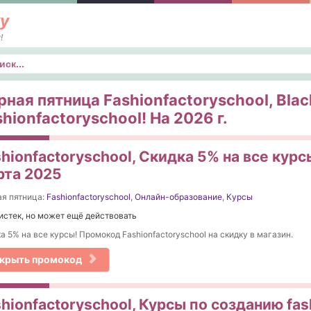
у
!
к
рная пятница Fashionfactoryschool, Blac
hionfactoryschool! На 2026 г.
hionfactoryschool, Скидка 5% на все кур
рта 2025
я пятница:
Fashionfactoryschool
,
Онлайн-образование
,
Курсы
истек, но может ещё действовать
а 5% на все курсы! Промокод Fashionfactoryschool на скидку в магазин.
крыть промокод
hionfactoryschool, Курсы по созданию fas