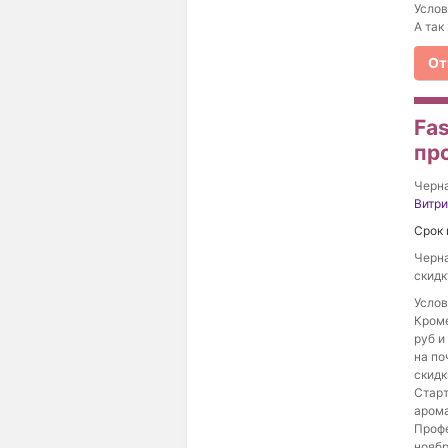
Услов
А так
От
Fas
пр
Черна
Витр
Срок 
Черна
скидк
Услов
Кроме
руб и
на по
скидк
Старт
арома
Профе
ноябр