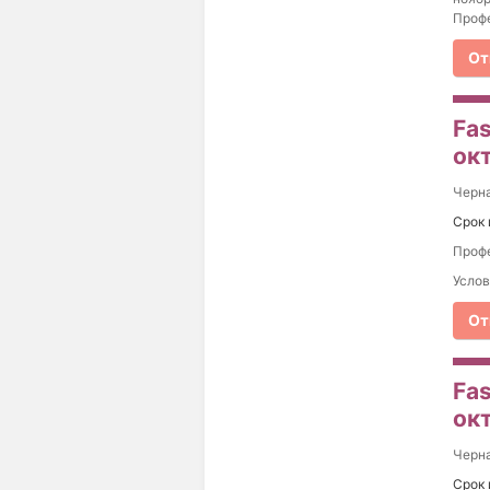
Профе
От
Fas
ок
Черна
Срок 
Профе
Услов
От
Fas
ок
Черна
Срок 