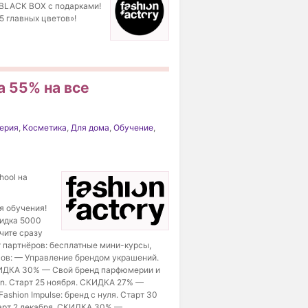
 BLACK BOX с подарками!
5 главных цветов»!
а 55% на все
ерия
,
Косметика
,
Для дома
,
Обучение
,
hool на
я обучения!
кидка 5000
чите сразу
от партнёров: бесплатные мини-курсы,
сов: — Управление брендом украшений.
СКИДКА 30% — Свой бренд парфюмерии и
on. Старт 25 ноября. СКИДКА 27% —
shion Impulse: бренд с нуля. Старт 30
арт 2 декабря. СКИДКА 30% —