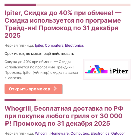
Ipiter, Скидка до 40% при обмене! —
Скидка используется по программе
Трейд-ин! Промокод по 31 декабря
2025
Черная пятница:
Ipiter
,
Computers
,
Electronics
Срок истек, но может ещё действовать
Скидка до 40% при обмене! — Скидка
используется по программе Трейд-ин!
Промокод Ipiter (Айпитер) скидка на заказ
в магазин.
Открыть промокод
Whogrill, Бесплатная доставка по РФ
при покупке любого гриля от 30 000
₽! Промокод по 31 декабря 2025
Черная пятница:
Whogrill
,
Homeware
,
Computers
,
Electronics
,
Outdoor