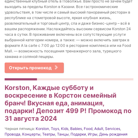
единственный клубный отель в Поволжье. Вам просто не зачем будет
выходить за пределы Korston в Казани. Все гастрономические
удовольствия, в том числе и самый высокий панорамный ресторан в
республике на стометровой высоте, яркая клубная жизнь,
развлекательный и торговый центр, спа и даже бизнес-центр – всё в
вашем распоряжении. Наслаждайтесь высоким сервисом Korston 24
часа в сутки. В проживание включены все сопутствующие услуги
выбранной категории номера, а также: — можно включить завтрак в
формате A la carte с 7:00 до 12:00 в ресторане комплекса или на Food
Mall. — возможность посещения тренажерного зала, турецкого
хамама и соляной пещеры.
Открыть промокод
Korston, Каждые субботу и
воскресение в Корстон семейный
бранч! Вкусная еда, анимация,
подарки! Депозит 499 Р! Промокод по
31 августа 2024
Черная пятница:
Korston
,
Toys
,
Kids
,
Babies
,
Food
,
Adult
,
Services
,
Провода
,
Концерты
,
Театры
,
Танцы
,
Подарки
,
Игры
,
День рождения