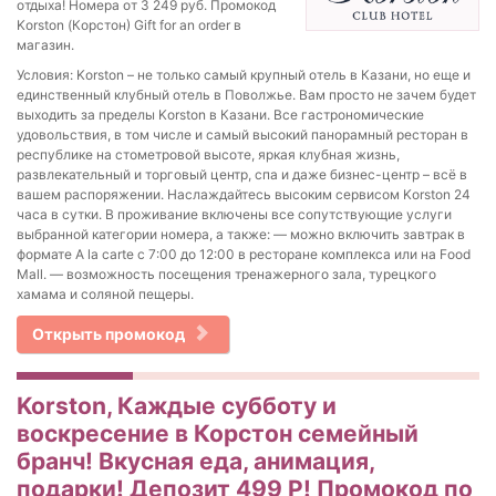
отдыха! Номера от 3 249 руб. Промокод
Korston (Корстон) Gift for an order в
магазин.
Условия: Korston – не только самый крупный отель в Казани, но еще и
единственный клубный отель в Поволжье. Вам просто не зачем будет
выходить за пределы Korston в Казани. Все гастрономические
удовольствия, в том числе и самый высокий панорамный ресторан в
республике на стометровой высоте, яркая клубная жизнь,
развлекательный и торговый центр, спа и даже бизнес-центр – всё в
вашем распоряжении. Наслаждайтесь высоким сервисом Korston 24
часа в сутки. В проживание включены все сопутствующие услуги
выбранной категории номера, а также: — можно включить завтрак в
формате A la carte с 7:00 до 12:00 в ресторане комплекса или на Food
Mall. — возможность посещения тренажерного зала, турецкого
хамама и соляной пещеры.
Открыть промокод
Korston, Каждые субботу и
воскресение в Корстон семейный
бранч! Вкусная еда, анимация,
подарки! Депозит 499 Р! Промокод по