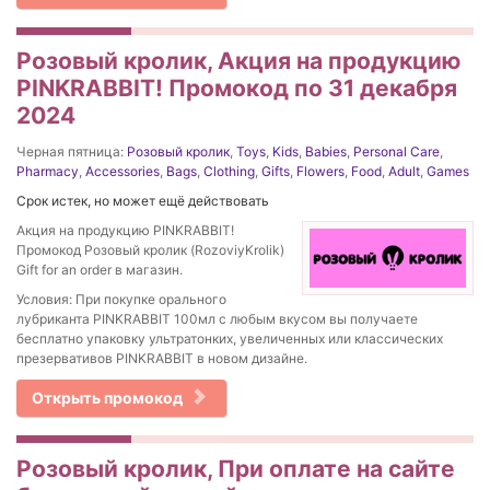
Розовый кролик, Акция на продукцию
PINKRABBIT! Промокод по 31 декабря
2024
Черная пятница:
Розовый кролик
,
Toys
,
Kids
,
Babies
,
Personal Care
,
Pharmacy
,
Accessories
,
Bags
,
Clothing
,
Gifts
,
Flowers
,
Food
,
Adult
,
Games
Срок истек, но может ещё действовать
Акция на продукцию PINKRABBIT!
Промокод Розовый кролик (RozoviyKrolik)
Gift for an order в магазин.
Условия: При покупке орального
лубриканта PINKRABBIT 100мл с любым вкусом вы получаете
бесплатно упаковку ультратонких, увеличенных или классических
презервативов PINKRABBIT в новом дизайне.
Открыть промокод
Розовый кролик, При оплате на сайте