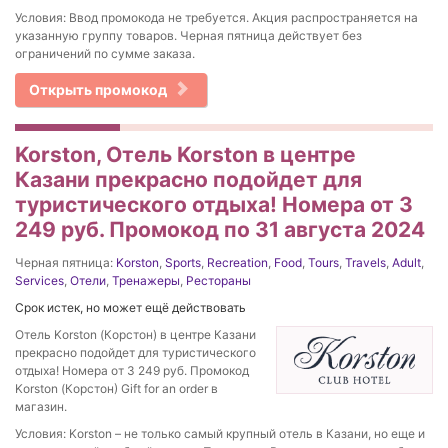
Условия: Ввод промокода не требуется. Акция распространяется на
указанную группу товаров. Черная пятница действует без
ограничений по сумме заказа.
Открыть промокод
Korston, Отель Korston в центре
Казани прекрасно подойдет для
туристического отдыха! Номера от 3
249 руб. Промокод по 31 августа 2024
Черная пятница:
Korston
,
Sports
,
Recreation
,
Food
,
Tours
,
Travels
,
Adult
,
Services
,
Отели
,
Тренажеры
,
Рестораны
Срок истек, но может ещё действовать
Отель Korston (Корстон) в центре Казани
прекрасно подойдет для туристического
отдыха! Номера от 3 249 руб. Промокод
Korston (Корстон) Gift for an order в
магазин.
Условия: Korston – не только самый крупный отель в Казани, но еще и