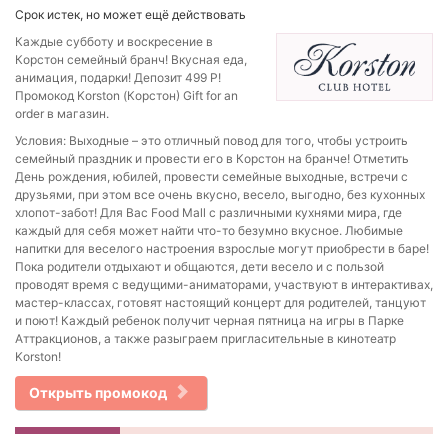
Срок истек, но может ещё действовать
Каждые субботу и воскресение в
Корстон семейный бранч! Вкусная еда,
анимация, подарки! Депозит 499 Р!
Промокод Korston (Корстон) Gift for an
order в магазин.
Условия: Выходные – это отличный повод для того, чтобы устроить
семейный праздник и провести его в Корстон на бранче! Отметить
День рождения, юбилей, провести семейные выходные, встречи с
друзьями, при этом все очень вкусно, весело, выгодно, без кухонных
хлопот-забот! Для Вас Food Mall с различными кухнями мира, где
каждый для себя может найти что-то безумно вкусное. Любимые
напитки для веселого настроения взрослые могут приобрести в баре!
Пока родители отдыхают и общаются, дети весело и с пользой
проводят время с ведущими-аниматорами, участвуют в интерактивах,
мастер-классах, готовят настоящий концерт для родителей, танцуют
и поют! Каждый ребенок получит черная пятница на игры в Парке
Аттракционов, а также разыграем пригласительные в кинотеатр
Korston!
Открыть промокод