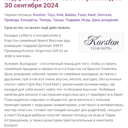
30 сентября 2024
Черная пятница:
Korston
,
Toys
,
Kids
,
Babies
,
Food
,
Adult
,
Services
,
Провода
,
Концерты
,
Театры
,
Танцы
,
Подарки
,
Игры
,
День рождения
Срок истек, но может ещё действовать
Каждые субботу и воскресение в
Корстон семейный бранч! Вкусная еда,
анимация, подарки! Депозит 499 Р!
Промокод Korston (Корстон) Gift for an
order в магазин.
Условия: Выходные – это отличный повод для того, чтобы устроить
семейный праздник и провести его в Корстон на бранче! Отметить
День рождения, юбилей, провести семейные выходные, встречи с
друзьями, при этом все очень вкусно, весело, выгодно, без кухонных
хлопот-забот! Для Вас Food Mall с различными кухнями мира, где
каждый для себя может найти что-то безумно вкусное. Любимые
напитки для веселого настроения взрослые могут приобрести в баре!
Пока родители отдыхают и общаются, дети весело и с пользой
проводят время с ведущими-аниматорами, участвуют в интерактивах,
мастер-классах, готовят настоящий концерт для родителей, танцуют
и поют! Каждый ребенок получит черная пятница на игры в Парке
Аттракционов, а также разыграем пригласительные в кинотеатр
Korston!