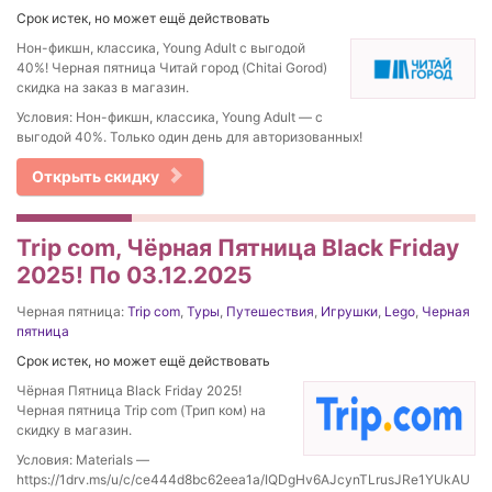
Срок истек, но может ещё действовать
Нон-фикшн, классика, Young Adult с выгодой
40%! Черная пятница Читай город (Chitai Gorod)
скидка на заказ в магазин.
Условия: Нон-фикшн, классика, Young Adult — с
выгодой 40%. Только один день для авторизованных!
Открыть скидку
Trip com, Чёрная Пятница Black Friday
2025! По 03.12.2025
Черная пятница:
Trip com
,
Туры
,
Путешествия
,
Игрушки
,
Lego
,
Черная
пятница
Срок истек, но может ещё действовать
Чёрная Пятница Black Friday 2025!
Черная пятница Trip com (Трип ком) на
скидку в магазин.
Условия: Materials —
https://1drv.ms/u/c/ce444d8bc62eea1a/IQDgHv6AJcynTLrusJRe1YUkAU