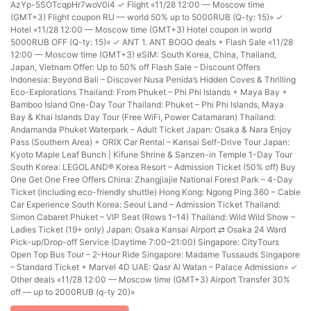
AzYp-5SOTcqpHr7woV0i4 ✓ Flight «11/28 12:00 — Moscow time
(GMT+3) Flight coupon RU — world 50% up to 5000RUB (Q-ty: 15)» ✓
Hotel «11/28 12:00 — Moscow time (GMT+3) Hotel coupon in world
5000RUB OFF (Q-ty: 15)» ✓ ANT 1. ANT BOGO deals + Flash Sale «11/28
12:00 — Moscow time (GMT+3) eSIM: South Korea, China, Thailand,
Japan, Vietnam Offer: Up to 50% off Flash Sale – Discount Offers
Indonesia: Beyond Bali – Discover Nusa Penida’s Hidden Coves & Thrilling
Eco-Explorations Thailand: From Phuket – Phi Phi Islands + Maya Bay +
Bamboo Island One-Day Tour Thailand: Phuket – Phi Phi Islands, Maya
Bay & Khai Islands Day Tour (Free WiFi, Power Catamaran) Thailand:
Andamanda Phuket Waterpark – Adult Ticket Japan: Osaka & Nara Enjoy
Pass (Southern Area) + ORIX Car Rental – Kansai Self-Drive Tour Japan:
Kyoto Maple Leaf Bunch | Kifune Shrine & Sanzen-in Temple 1-Day Tour
South Korea: LEGOLAND® Korea Resort – Admission Ticket (50% off) Buy
One Get One Free Offers China: Zhangjiajie National Forest Park – 4-Day
Ticket (including eco-friendly shuttle) Hong Kong: Ngong Ping 360 – Cable
Car Experience South Korea: Seoul Land – Admission Ticket Thailand:
Simon Cabaret Phuket – VIP Seat (Rows 1–14) Thailand: Wild Wild Show –
Ladies Ticket (19+ only) Japan: Osaka Kansai Airport ⇄ Osaka 24 Ward
Pick-up/Drop-off Service (Daytime 7:00–21:00) Singapore: CityTours
Open Top Bus Tour – 2-Hour Ride Singapore: Madame Tussauds Singapore
– Standard Ticket + Marvel 4D UAE: Qasr Al Watan – Palace Admission» ✓
Other deals «11/28 12:00 — Moscow time (GMT+3) Airport Transfer 30%
off — up to 2000RUB (q-ty 20)»