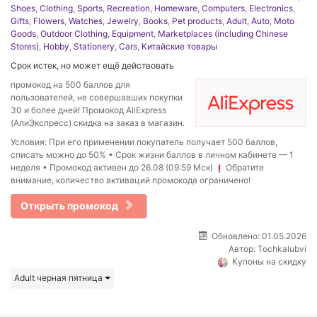
Shoes
,
Clothing
,
Sports
,
Recreation
,
Homeware
,
Computers
,
Electronics
,
Gifts
,
Flowers
,
Watches
,
Jewelry
,
Books
,
Pet products
,
Adult
,
Auto
,
Moto
Goods
,
Outdoor Clothing
,
Equipment
,
Marketplaces (including Chinese
Stores)
,
Hobby
,
Stationery
,
Cars
,
Китайские товары
Срок истек, но может ещё действовать
промокод на 500 баллов для
пользователей, не совершавших покупки
30 и более дней! Промокод AliExpress
(АлиЭкспресс) скидка на заказ в магазин.
Условия: При его применении покупатель получает 500 баллов,
списать можно до 50% • Срок жизни баллов в личном кабинете — 1
неделя • Промокод активен до 26.08 (09:59 Мск)
Обратите
внимание, количество активаций промокода ограничено!
Открыть промокод
Обновлено: 01.05.2026
Автор:
Tochkalubvi
Купоны на скидку
Adult черная пятница