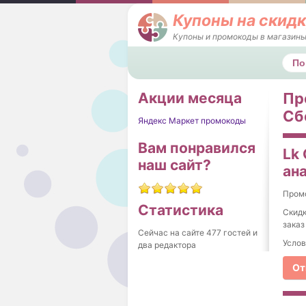
Купоны на скидк
Купоны и промокоды в магазины
Поис
Акции месяца
Пр
Сб
Яндекс Маркет промокоды
Вам понравился
Lk 
наш сайт?
ан
Пром
Статистика
Скидк
заказ
Сейчас на сайте 477 гостей и
Услов
два редактора
От