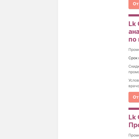
От
Lk 
ан
по
Пром
Срок 
Скидк
промо
Услов
врачо
От
Lk 
Пр
Пром