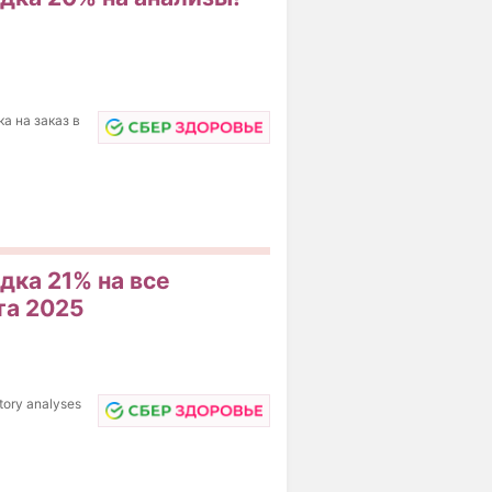
а на заказ в
идка 21% на все
та 2025
ory analyses