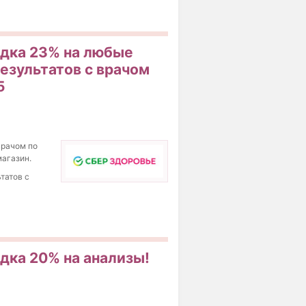
кидка 23% на любые
езультатов с врачом
5
врачом по
магазин.
татов с
идка 20% на анализы!