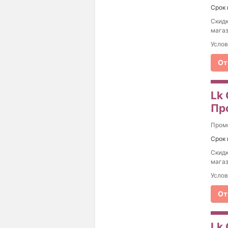
Срок 
Скидк
магаз
Услов
От
Lk 
Пр
Пром
Срок 
Скидк
магаз
Услов
От
Lk 