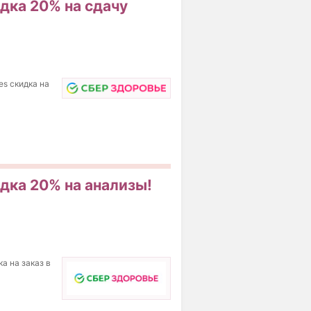
идка 20% на сдачу
es скидка на
идка 20% на анализы!
а на заказ в