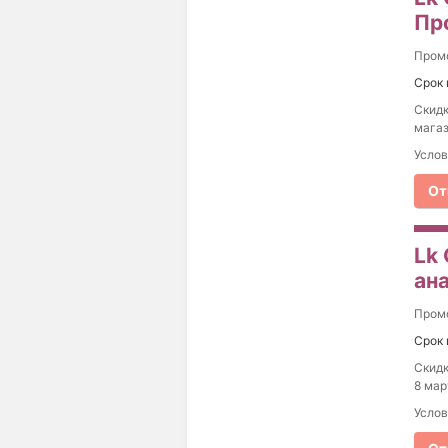
Пр
Пром
Срок 
Скидк
магаз
Услов
От
Lk 
ан
Пром
Срок 
Скидк
8 мар
Услов