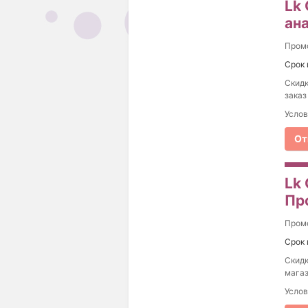
Lk 
ан
Пром
Срок 
Скидк
заказ
Услов
От
Lk 
Пр
Пром
Срок 
Скидк
магаз
Услов