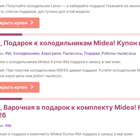
ия: Покупайте холодильник Leran — и забирайте подарок! Нажмите на иконк
ть список подарков, доступных для этой модели.
крыть купон
, Подарок к холодильникам Midea! Купон 
ны:
Rbt
,
Холодильники
,
Аэрогрили
,
Пылесосы
,
Подарки
,
Роботы-пылесосы
ок к холодильникам Midea! Купон Rbt подарок к заказу в магазин.
ия: При покупке холодильника MIDEA дарим подарки. Купите холодильник M
ок аэрогриль или робот-пылесос.
крыть купон
, Варочная в подарок к комплекту Midea! 
26
ны:
Rbt
ная в подарок к комплекту Midea! Купон Rbt подарок к заказу в магазин.