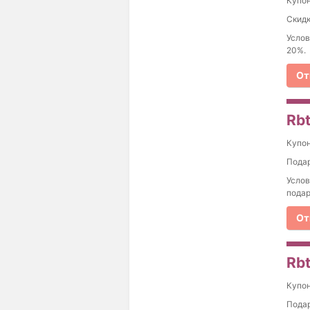
Купо
Скидк
Услов
20%.
От
Rbt
Купо
Подар
Услов
подар
От
Rbt
Купо
Подар