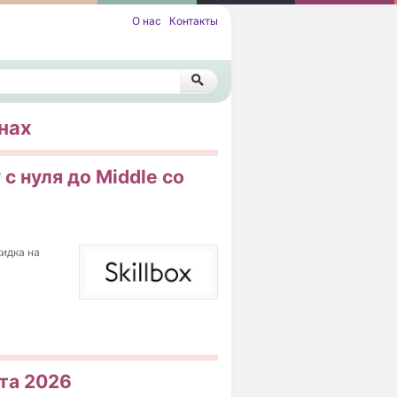
О нас
Контакты
нах
 с нуля до Middle со
кидка на
ста 2026