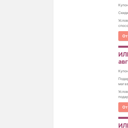
Купо
Скидк
Услов
спосо
От
ИЛ
ав
Купо
Подар
магаз
Услов
подар
От
ИЛ