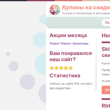
Купоны на скидк
Купоны и промокоды в магазины
Поис
Акции месяца
Но
Яндекс Маркет промокоды
Ski
Вам понравился
ск
наш сайт?
Купо
Профе
заказ
Статистика
Услов
Сейчас на сайте 918 гостей и
два редактора
От
Rb