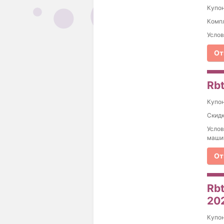
Купо
Компл
Услов
От
Rbt
Купо
Скидк
Услов
машин
От
Rbt
20
Купо