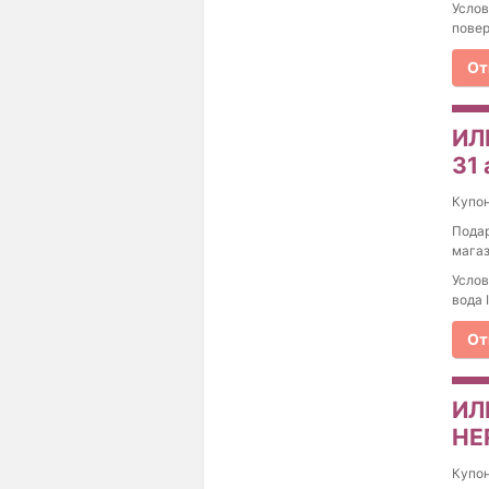
Услов
пове
От
ИЛ
31 
Купо
Подар
магаз
Услов
вода I
От
ИЛ
HE
Купо