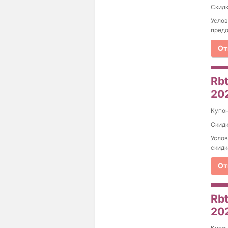
Скидк
Услов
предо
От
Rbt
20
Купо
Скидк
Услов
скидк
От
Rbt
20