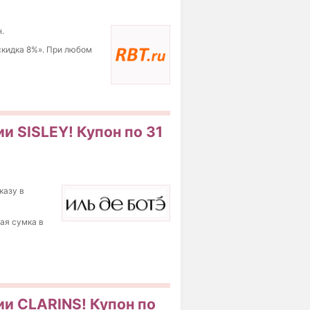
.
скидка 8%». При любом
и SISLEY! Купон по 31
казу в
ая сумка в
ии CLARINS! Купон по