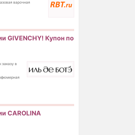
газовая варочная
ии GIVENCHY! Купон по
 заказу в
арфюмерная
ции CAROLINA