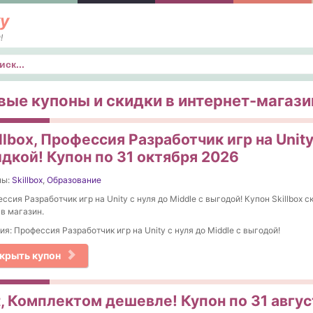
у
!
к
вые купоны и скидки в интернет-магази
llbox, Профессия Разработчик игр на Unity
идкой! Купон по 31 октября 2026
ны:
Skillbox
,
Образование
ссия Разработчик игр на Unity с нуля до Middle с выгодой! Купон Skillbox с
 в магазин.
ия: Профессия Разработчик игр на Unity с нуля до Middle с выгодой!
крыть купон
t, Комплектом дешевле! Купон по 31 авгу