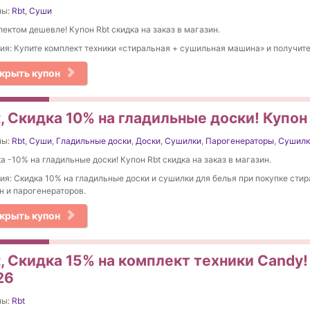
ны:
Rbt
,
Суши
ектом дешевле! Купон Rbt скидка на заказ в магазин.
ия: Купите комплект техники «стиральная + сушильная машина» и получите
крыть купон
, Скидка 10% на гладильные доски! Купон
ны:
Rbt
,
Суши
,
Гладильные доски
,
Доски
,
Сушилки
,
Парогенераторы
,
Сушилк
а -10% на гладильные доски! Купон Rbt скидка на заказ в магазин.
ия: Скидка 10% на гладильные доски и сушилки для белья при покупке сти
 и парогенераторов.
крыть купон
, Скидка 15% на комплект техники Candy! 
26
ны:
Rbt