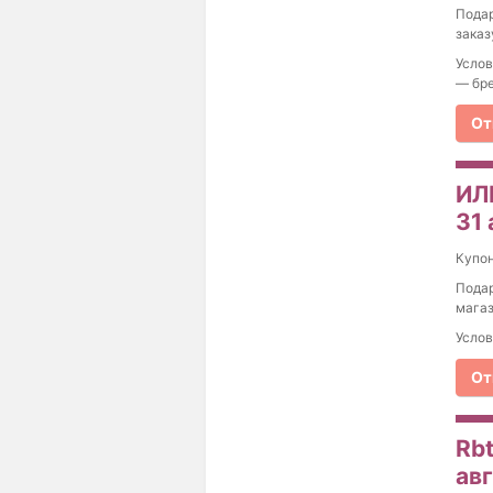
Подар
заказ
Услов
— бре
От
ИЛ
31 
Купо
Подар
магаз
Услов
От
Rb
ав