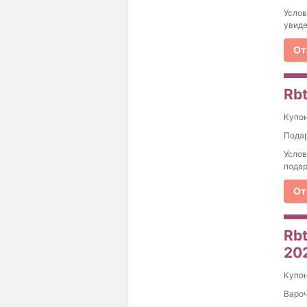
Услов
увиде
От
Rbt
Купо
Подар
Услов
подар
От
Rbt
20
Купо
Вароч