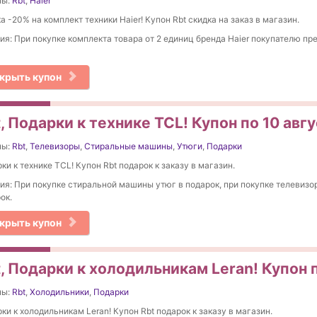
ны:
Rbt
,
Haier
а -20% на комплект техники Haier! Купон Rbt скидка на заказ в магазин.
ия: При покупке комплекта товара от 2 единиц бренда Haier покупателю пр
крыть купон
, Подарки к технике TCL! Купон по 10 авг
ны:
Rbt
,
Телевизоры
,
Стиральные машины
,
Утюги
,
Подарки
ки к технике TCL! Купон Rbt подарок к заказу в магазин.
ия: При покупке стиральной машины утюг в подарок, при покупке телевизо
ок.
крыть купон
, Подарки к холодильникам Leran! Купон 
ны:
Rbt
,
Холодильники
,
Подарки
ки к холодильникам Leran! Купон Rbt подарок к заказу в магазин.