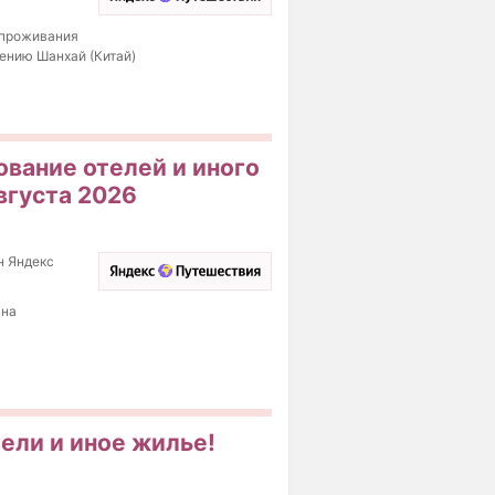
д проживания
лению Шанхай (Китай)
вание отелей и иного
вгуста 2026
н Яндекс
 на
ели и иное жилье!