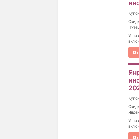
ин
Купо
Скидк
Путеш
Услов
включ
От
Ян
ин
20
Купо
Скидк
Яндек
Услов
включ
От