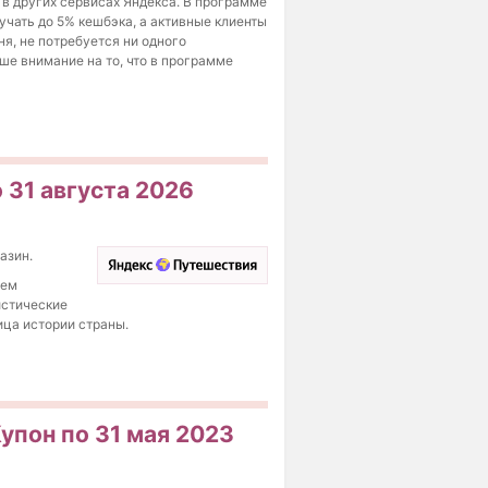
 в других сервисах Яндекса. В программе
лучать до 5% кешбэка, а активные клиенты
я, не потребуется ни одного
е внимание на то, что в программе
 31 августа 2026
азин.
уем
истические
ица истории страны.
упон по 31 мая 2023