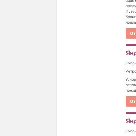
виде 
преду
Путеш
брони
лояль
От
Ян
Купо
Ретро
Услов
отпра
поезд
От
Ян
Купо