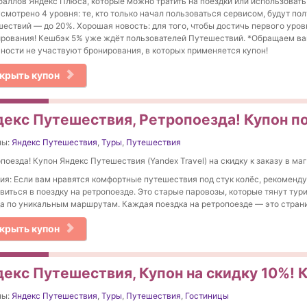
баллов Яндекс Плюса, которые можно тратить на поездки или использовать
смотрено 4 уровня: те, кто только начал пользоваться сервисом, будут по
ествий — до 20%. Хорошая новость: для того, чтобы достичь первого уровн
рования! Кешбэк 5% уже ждёт пользователей Путешествий. *Обращаем ваш
ности не участвуют бронирования, в которых применяется купон!
крыть купон
декс Путешествия, Ретропоезда! Купон по
ны:
Яндекс Путешествия
,
Туры
,
Путешествия
поезда! Купон Яндекс Путешествия (Yandex Travel) на скидку к заказу в маг
ия: Если вам нравятся комфортные путешествия под стук колёс, рекоменд
виться в поездку на ретропоезде. Это старые паровозы, которые тянут тур
а по уникальным маршрутам. Каждая поездка на ретропоезде — это стран
крыть купон
декс Путешествия, Купон на скидку 10%! К
ны:
Яндекс Путешествия
,
Туры
,
Путешествия
,
Гостиницы