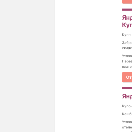
Ян
Куп
Купо
Забро
скидк
Услов
Перед
плате
От
Ян
Купо
Кешбэ
Услов
отеле