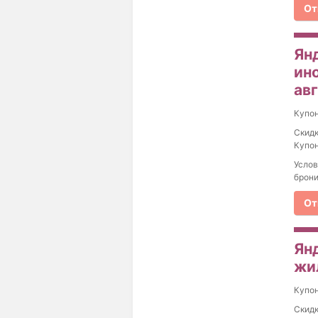
От
Ян
ин
ав
Купо
Скидк
Купон
Услов
брони
От
Ян
жи
Купо
Скидк