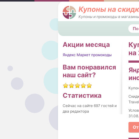
Купоны на скидк
Купоны и промокоды в магазины
Поис
Акции месяца
Ку
на 
Яндекс Маркет промокоды
Вам понравился
Ян
наш сайт?
ино
Купо
Статистика
Скидк
Trave
Сейчас на сайте 697 гостей и
Услов
два редактора
31.08
От