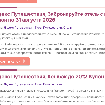
декс Путешествия, Забронируйте отель с 
он по 31 августа 2026
ны:
Яндекс Путешествия
,
Туры
,
Путешествия
,
Отели
нируйте отель с предоплатой от 1₽! Купон Яндекс Путешествия (Yandex Trav
у к заказу в магазин.
ия: Забронируйте отель с предоплатой от 1 ₽ и зафиксируйте стоимость пр
 путешествием пришлём СМС, чтобы напомнить о финальной оплате. Кстат
жом также распространяется кешбэк — возвращаем до 20% баллами Плюс
крыть купон
декс Путешествия, Кешбэк до 20%! Купон 
ны:
Яндекс Путешествия
,
Туры
,
Путешествия
к до 20%! Купон Яндекс Путешествия (Yandex Travel) на скидку в магазин.
ия: Яндекс Путешествия (Yandex Travel) запустили программу лояльности:
й бронирует пользователь, тем больше кешбэка он получает! Кешбэк начи