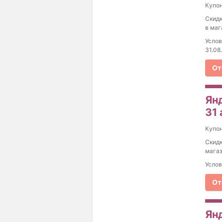
Купо
Скидк
в маг
Услов
31.08
От
Янд
31 
Купо
Скидк
магаз
Услов
От
Ян