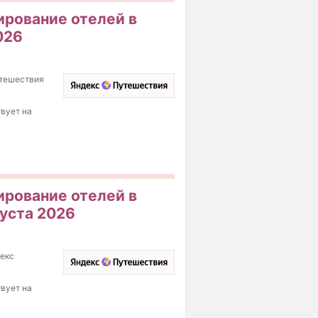
ирование отелей в
026
утешествия
твует на
ирование отелей в
густа 2026
декс
твует на