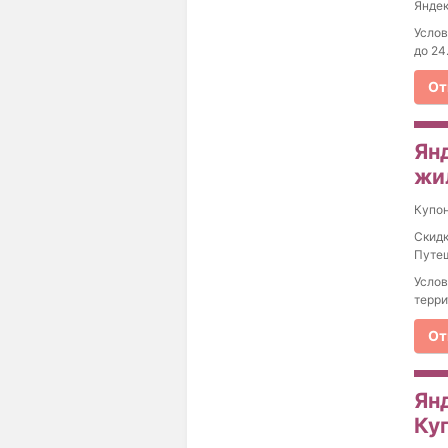
Яндек
Услов
до 24
От
Ян
жи
Купо
Скидк
Путеш
Услов
терри
От
Ян
Куп