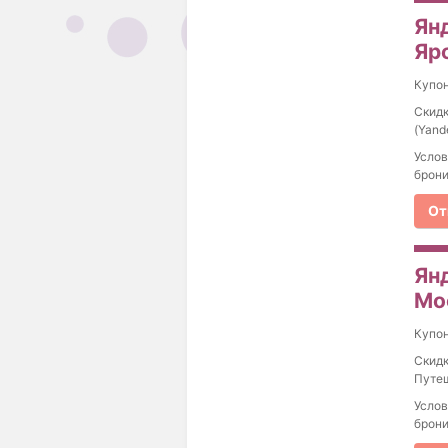
Ян
Яр
Купо
Скидк
(Yand
Услов
брони
От
Ян
Мо
Купо
Скидк
Путеш
Услов
брони