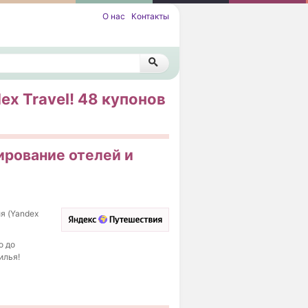
О нас
Контакты
x Travel! 48 купонов
ирование отелей и
я (Yandex
о до
илья!