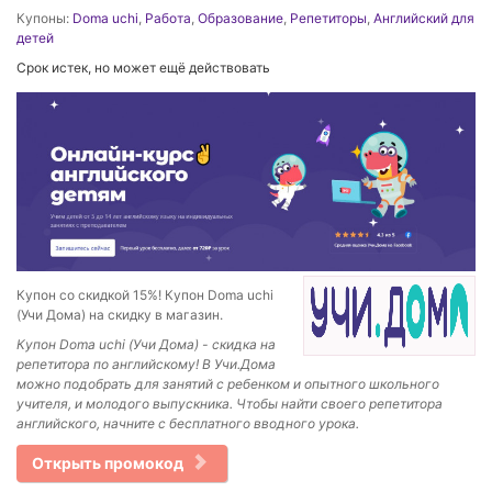
Купоны:
Doma uchi
,
Работа
,
Образование
,
Репетиторы
,
Английский для
детей
Срок истек, но может ещё действовать
Купон со скидкой 15%! Купон Doma uchi
(Учи Дома) на скидку в магазин.
Купон Doma uchi (Учи Дома) - скидка на
репетитора по английскому! В Учи.Дома
можно подобрать для занятий с ребенком и опытного школьного
учителя, и молодого выпускника. Чтобы найти своего репетитора
английского, начните с бесплатного вводного урока.
Открыть промокод