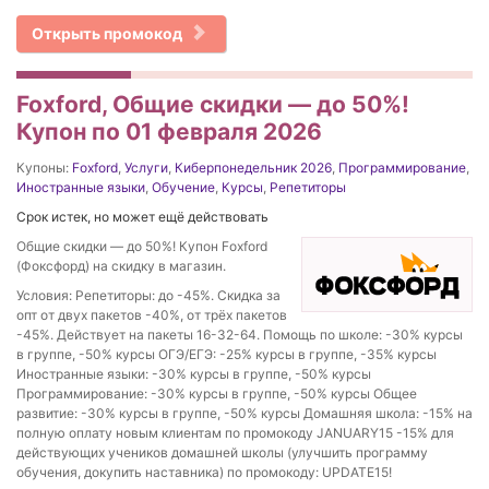
Открыть промокод
Foxford, Общие скидки — до 50%!
Купон по 01 февраля 2026
Купоны:
Foxford
,
Услуги
,
Киберпонедельник 2026
,
Программирование
,
Иностранные языки
,
Обучение
,
Курсы
,
Репетиторы
Срок истек, но может ещё действовать
Общие скидки — до 50%! Купон Foxford
(Фоксфорд) на скидку в магазин.
Условия: Репетиторы: до -45%. Скидка за
опт от двух пакетов -40%, от трёх пакетов
-45%. Действует на пакеты 16-32-64. Помощь по школе: -30% курсы
в группе, -50% курсы ОГЭ/ЕГЭ: -25% курсы в группе, -35% курсы
Иностранные языки: -30% курсы в группе, -50% курсы
Программирование: -30% курсы в группе, -50% курсы Общее
развитие: -30% курсы в группе, -50% курсы Домашняя школа: -15% на
полную оплату новым клиентам по промокоду JANUARY15 -15% для
действующих учеников домашней школы (улучшить программу
обучения, докупить наставника) по промокоду: UPDATE15!