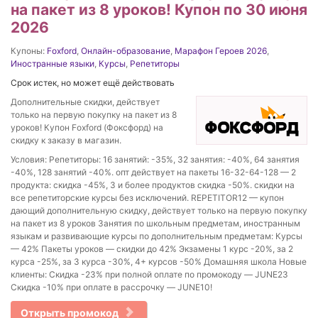
на пакет из 8 уроков! Купон по 30 июня
2026
Купоны:
Foxford
,
Онлайн-образование
,
Марафон Героев 2026
,
Иностранные языки
,
Курсы
,
Репетиторы
Срок истек, но может ещё действовать
Дополнительные скидки, действует
только на первую покупку на пакет из 8
уроков! Купон Foxford (Фоксфорд) на
скидку к заказу в магазин.
Условия: Репетиторы: 16 занятий: -35%, 32 занятия: -40%, 64 занятия
-40%, 128 занятий -40%. опт действует на пакеты 16-32-64-128 — 2
продукта: скидка -45%, 3 и более продуктов скидка -50%. скидки на
все репетиторские курсы без исключений. REPETITOR12 — купон
дающий дополнительную скидку, действует только на первую покупку
на пакет из 8 уроков Занятия по школьным предметам, иностранным
языкам и развивающие курсы по дополнительным предметам: Курсы
— 42% Пакеты уроков — скидки до 42% Экзамены 1 курс -20%, за 2
курса -25%, за 3 курса -30%, 4+ курсов -50% Домашняя школа Новые
клиенты: Скидка -23% при полной оплате по промокоду — JUNE23
Скидка -10% при оплате в рассрочку — JUNE10!
Открыть промокод