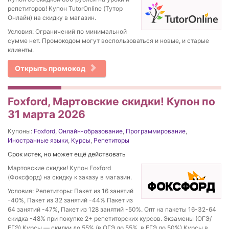
репетиторов! Купон TutorOnline (Тутор
Онлайн) на скидку в магазин.
Условия: Ограничений по минимальной
сумме нет. Промокодом могут воспользоваться и новые, и старые
клиенты.
Открыть промокод
Foxford, Мартовские скидки! Купон по
31 марта 2026
Купоны:
Foxford
,
Онлайн-образование
,
Программирование
,
Иностранные языки
,
Курсы
,
Репетиторы
Срок истек, но может ещё действовать
Мартовские скидки! Купон Foxford
(Фоксфорд) на скидку к заказу в магазин.
Условия: Репетиторы: Пакет из 16 занятий
-40%, Пакет из 32 занятий -44% Пакет из
64 занятий -47%, Пакет из 128 занятий -50%. Опт на пакеты 16-32-64
скидка -48% при покупке 2+ репетиторских курсов. Экзамены (ОГЭ/
ЕГЭ) Курсы — скидки до 55% (в ОГЭ до 55%, в ЕГЭ до 50%) Курсы в