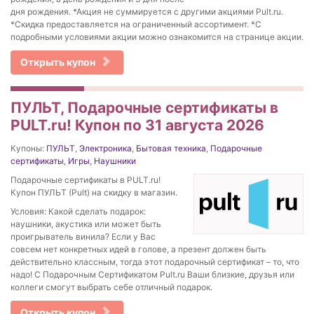
дня рождения. *Акция не суммируется с другими акциями Pult.ru.
*Скидка предоставляется на ограниченный ассортимент. *С
подробными условиями акции можно ознакомится на странице акции.
Открыть купон
ПУЛЬТ, Подарочные сертификаты в
PULT.ru! Купон по 31 августа 2026
Купоны:
ПУЛЬТ
,
Электроника
,
Бытовая техника
,
Подарочные
сертификаты
,
Игры
,
Наушники
Подарочные сертификаты в PULT.ru!
Купон ПУЛЬТ (Pult) на скидку в магазин.
Условия: Какой сделать подарок:
наушники, акустика или может быть
проигрыватель винила? Если у Вас
совсем нет конкретных идей в голове, а презент должен быть
действительно классным, тогда этот подарочный сертификат – то, что
надо! С Подарочным Сертификатом Pult.ru Ваши близкие, друзья или
коллеги смогут выбрать себе отличный подарок.
Открыть купон