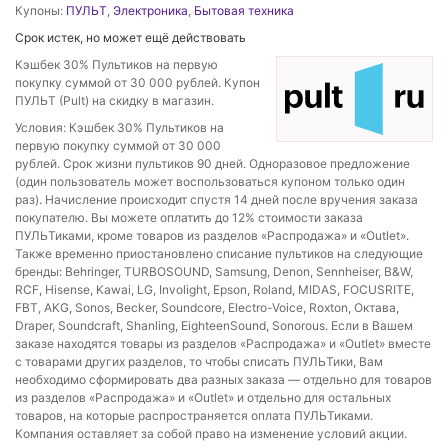
Купоны:
ПУЛЬТ
,
Электроника
,
Бытовая техника
Срок истек, но может ещё действовать
Кэшбек 30% Пультиков на первую
покупку суммой от 30 000 рублей. Купон
ПУЛЬТ (Pult) на скидку в магазин.
Условия: Кэшбек 30% Пультиков на
первую покупку суммой от 30 000
рублей. Срок жизни пультиков 90 дней. Одноразовое предложение
(один пользователь может воспользоваться купоном только один
раз). Начисление происходит спустя 14 дней после вручения заказа
покупателю. Вы можете оплатить до 12% стоимости заказа
ПУЛЬТиками, кроме товаров из разделов «Распродажа» и «Outlet».
Также временно приостановлено списание пультиков на следующие
бренды: Behringer, TURBOSOUND, Samsung, Denon, Sennheiser, B&W,
RCF, Hisense, Kawai, LG, Involight, Epson, Roland, MIDAS, FOCUSRITE,
FBT, AKG, Sonos, Becker, Soundcore, Electro-Voice, Roxton, Октава,
Draper, Soundcraft, Shanling, EighteenSound, Sonorous. Если в Вашем
заказе находятся товары из разделов «Распродажа» и «Outlet» вместе
с товарами других разделов, то чтобы списать ПУЛЬТики, Вам
необходимо сформировать два разных заказа — отдельно для товаров
из разделов «Распродажа» и «Outlet» и отдельно для остальных
товаров, на которые распространяется оплата ПУЛЬТиками.
Компания оставляет за собой право на изменение условий акции.