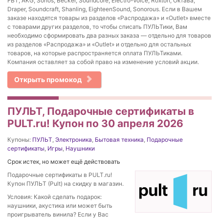
FBT, AKG, Sonos, Becker, Soundcore, Electro-Voice, Roxton, Октава,
Draper, Soundcraft, Shanling, EighteenSound, Sonorous. Если в Вашем
заказе находятся товары из разделов «Распродажа» и «Outlet» вместе
с товарами других разделов, то чтобы списать ПУЛЬТики, Вам
необходимо сформировать два разных заказа — отдельно для товаров
из разделов «Распродажа» и «Outlet» и отдельно для остальных
товаров, на которые распространяется оплата ПУЛЬТиками.
Компания оставляет за собой право на изменение условий акции.
Открыть промокод
ПУЛЬТ, Подарочные сертификаты в
PULT.ru! Купон по 30 апреля 2026
Купоны:
ПУЛЬТ
,
Электроника
,
Бытовая техника
,
Подарочные
сертификаты
,
Игры
,
Наушники
Срок истек, но может ещё действовать
Подарочные сертификаты в PULT.ru!
Купон ПУЛЬТ (Pult) на скидку в магазин.
Условия: Какой сделать подарок:
наушники, акустика или может быть
проигрыватель винила? Если у Вас