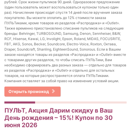
рублей. Срок жизни пультиков 90 дней. Одноразовое предложение
(один пользователь может воспользоваться купоном только один
раз). Начисление происходит спустя 14 дней после вручения заказа
покупателю. Вы можете оплатить до 12% стоимости заказа
ПУЛЬТиками, кроме товаров из разделов «Распродажа» и «Outlet».
Также временно приостановлено списание пультиков на следующие
бренды: Behringer, TURBOSOUND, Samsung, Denon, Sennheiser, B&W,
RCF, Hisense, Kawai, LG, Involight, Epson, Roland, MIDAS, FOCUSRITE,
FBT, AKG, Sonos, Becker, Soundcore, Electro-Voice, Roxton, Октава,
Draper, Soundcraft, Shanling, EighteenSound, Sonorous. Если в Вашем
заказе находятся товары из разделов «Распродажа» и «Outlet» вместе
с товарами других разделов, то чтобы списать ПУЛЬТики, Вам
необходимо сформировать два разных заказа — отдельно для товаров
из разделов «Распродажа» и «Outlet» и отдельно для остальных
товаров, на которые распространяется оплата ПУЛЬТиками.
Компания оставляет за собой право на изменение условий акции.
Открыть промокод
ПУЛЬТ, Акция Дарим скидку в Ваш
День рождения – 15%! Купон по 30
июня 2026