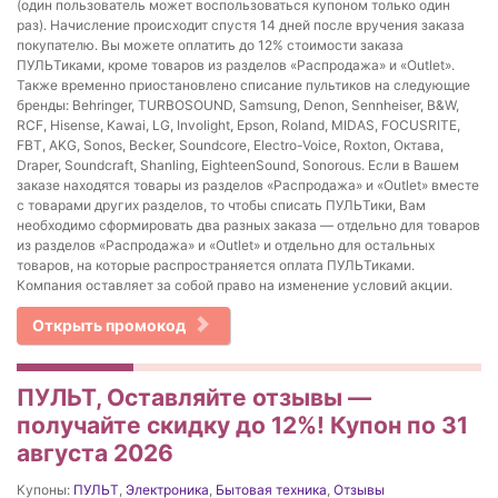
(один пользователь может воспользоваться купоном только один
раз). Начисление происходит спустя 14 дней после вручения заказа
покупателю. Вы можете оплатить до 12% стоимости заказа
ПУЛЬТиками, кроме товаров из разделов «Распродажа» и «Outlet».
Также временно приостановлено списание пультиков на следующие
бренды: Behringer, TURBOSOUND, Samsung, Denon, Sennheiser, B&W,
RCF, Hisense, Kawai, LG, Involight, Epson, Roland, MIDAS, FOCUSRITE,
FBT, AKG, Sonos, Becker, Soundcore, Electro-Voice, Roxton, Октава,
Draper, Soundcraft, Shanling, EighteenSound, Sonorous. Если в Вашем
заказе находятся товары из разделов «Распродажа» и «Outlet» вместе
с товарами других разделов, то чтобы списать ПУЛЬТики, Вам
необходимо сформировать два разных заказа — отдельно для товаров
из разделов «Распродажа» и «Outlet» и отдельно для остальных
товаров, на которые распространяется оплата ПУЛЬТиками.
Компания оставляет за собой право на изменение условий акции.
Открыть промокод
ПУЛЬТ, Оставляйте отзывы —
получайте скидку до 12%! Купон по 31
августа 2026
Купоны:
ПУЛЬТ
,
Электроника
,
Бытовая техника
,
Отзывы